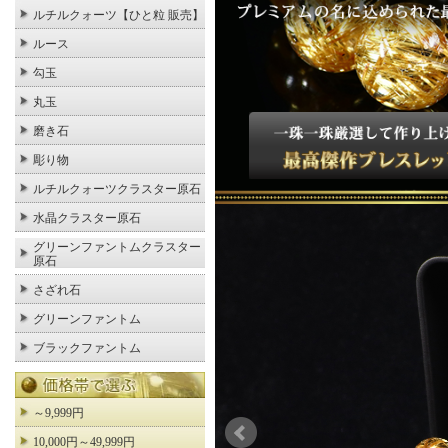
ルチルクォーツ【ひと粒 販売】
ルース
勾玉
丸玉
磨き石
彫り物
ルチルクォーツクラスター原石
水晶クラスター原石
グリーンファントムクラスター
原石
さざれ石
グリーンファントム
ブラックファントム
～9,999円
10,000円～49,999円