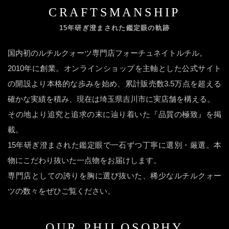
CRAFTSMANSHIP
15年研ぎ澄まされた鑑定眼の軌跡
国内初のルチルクォーツ専門店フォーチュネイトルチル。
2010年に創業。オンラインショップを主軸とした公式サイト
の開設より本格的な歩みを始め、累計販売数3.5万点を超える
確かな実績を積み、現在は埼玉県吉川市に実店舗を構える。
その地より追究と追求の末に辿り着いた『品質の極致』を掲
載。
15年研ぎ澄まされた鑑定眼で一石ずつ丁寧に選別・厳選。本
物にこだわり抜いた一点物をお届けします。
専門店としての誇りを胸に選び抜いた、稀少なルチルクォー
ツの数々をぜひご覧ください。
OUR PHILOSOPHY