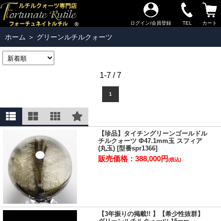
ログイン/会員登録
TEL
カート
ホーム
＞
グリーンルチルクォーツ
1-7 / 7
1
【珍品】タイチングリーンゴールドル
チルクォーツ Φ47.1mm玉 スフィア
(丸玉) [型番spr1366]
販売価格：388,000円
(税込)
【3年振りの掲載!! 】【希少性抜群】