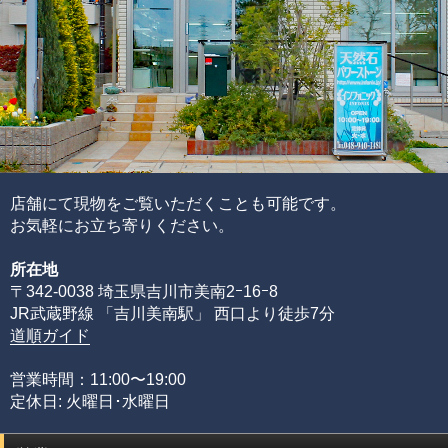
この他にも細かい評価ポイントはございますが、大きく分
けて6つの評価ポイントを基に、各要素の水準が決まり、そ
れらを合算することで品質を見極めています。
ブレスレットの品質階級は、ブレスレットを構成している
各ビーズの品質水準の高さと品質水準のムラで決まりま
す。
通常、半貴石には上記のような基準を基にした品質管理を
店舗にて現物をご覧いただくことも可能です。
することが出来ません。
お気軽にお立ち寄りください。
その理由として、何百種類もの天然石ビーズを評価するた
所在地
めには、それぞれの石の一番下から一番上までの全ての品
〒342-0038 埼玉県吉川市美南2ｰ16ｰ8
質を網羅する必要があるからです。
JR武蔵野線 「吉川美南駅」 西口より徒歩7分
限られた品質の知識のみでは、正確な品質評価をすること
道順ガイド
が出来ません。
専門店としてルチルクォーツに情熱を注ぎ、ありとあらゆ
営業時間：11:00〜19:00
る加工工場に足を運び、積み重ねてきた品質知識があるか
定休日: 火曜日･水曜日
らこそ可能にできた、当店のみができる品質管理の基準で
す。