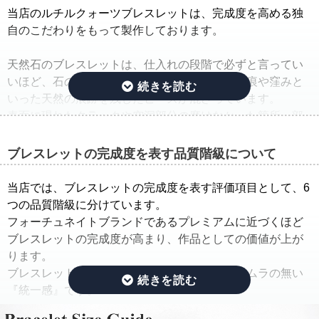
当店のルチルクォーツブレスレットは、完成度を高める独
自のこだわりをもって製作しております。
天然石のブレスレットは、仕入れの段階で必ずと言ってい
いほど、石の品質のバラつきが生じ、クラック痕や窪みと
いった天然の痕跡を残したビーズが混ざっています。
表面に現れたクラックや空洞部分の磨けなかった箇所、部
分的に平面になっている箇所は、一般的に欠けや凹みと呼
ばれています。
ブレスレットの完成度を表す品質階級について
そこで当店では、ルチルクォーツブレスレットを仕入れた
当店では、ブレスレットの完成度を表す評価項目として、6
ままの状態でご紹介するのではなく、手間ひまをかけた
つの品質階級に分けています。
「組み替え作業」を行っています。
フォーチュネイトブランドであるプレミアムに近づくほど
ブレスレットの完成度が高まり、作品としての価値が上が
この作業では、ルチルのタイプ(ルチルの入り方、ルチルの
ります。
太さ、ルチルの色味、ルチルの内包量)と、水晶の透明度を
ブレスレットの完成度を決める基準は、品質にムラの無い
できる限り揃えるように努めています。
『統一感』です。
さらに、目立つクラック痕や窪みを残したビーズはできる