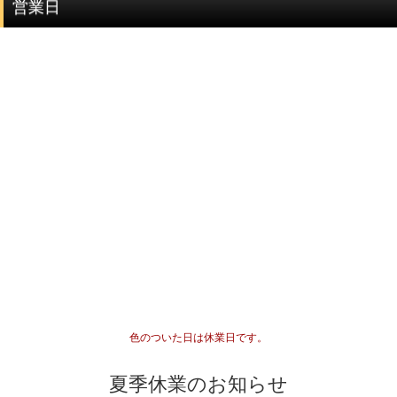
営業日
品質階級
説明
セミプレミアムをベースに可能な限りビーズを入れ
プレミアム
替えていき、各ビーズの品質ムラを無した、最も完
成度(統一感)の高い傑作ブレスレット
最高品質をベースにビーズを入れ替えていき、各ビ
セミプレミアム
ーズの品質水準が最も高いプレミアムビーズのみで
組み上げた、完成度(統一感)の高いブレスレット
専門工場で3％程度しか組み上げることができない、
最高品質
入手が極めて難しいブレスレット
一般に流通していないライン
専門工場で10％程度しか組み上げることができな
い、入手が難しいブレスレット
高品質+
色のついた日は休業日です。
*1
国内でトップクオリティ
として販売されているライ
ン
夏季休業のお知らせ