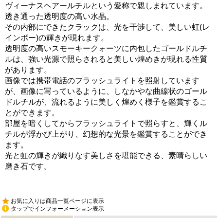
ヴィーナスヘアールチルという愛称で親しまれています。
透き通った透明度の高い水晶。
その内部にできたクラックは、光を干渉して、美しい虹(レ
インボー)の輝きが現れます。
透明度の高いスモーキークォーツに内包したゴールドルチ
ルは、強い光源で照らされると美しい煌めきが現れる性質
があります。
画像では携帯電話のフラッシュライトを照射しています
が、画像に写っているように、しなかやな曲線状のゴール
ドルチルが、流れるように美しく煌めく様子を鑑賞するこ
とができます。
部屋を暗くしてからフラッシュライトで照らすと、輝くル
チルが浮かび上がり、幻想的な光景を鑑賞することができ
ます。
光と虹の輝きが織りなす美しさを堪能できる、素晴らしい
磨き石です。
お気に入りは商品一覧ページに表示
タップでインフォーメーション表示