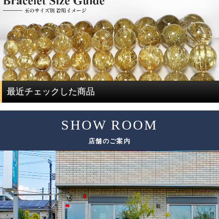
限り取り除き、ブレスレットを組み直すことで、製品とし
その統一感とは何かをご説明したいと思います。
ての品質を大幅に高めています。
ルチルクォーツは、水晶にルチルが内包されている鉱物で
通常、この組み替え作業を行うには、同じサイズ、同じ品
す。
質のブレスレットを複数用意する必要があり、費用がかさ
ルチルクォーツを評価する際には、ルチルと水晶で分けて
んでしまい容易なことではありません。
評価する必要があります。
ですが、ルチルクォーツに特化した専門店だからこそ、一
度に大量にルチルクォーツを仕入れることで費用を抑え、
ルチルクォーツの評価は、「ルチル」「水晶」の2つの要素
最近チェックした商品
サイズ毎に本数も揃うことで、この組み替え作業を可能と
で決まります。
しています。
SHOW ROOM
評価要素
基準となる評価ポイント
ただし、希少性の高いルチルクォーツは、仕入れのチャン
店舗のご案内
スも限られてしまうため、替えのビーズをご用意できない
色味
場合がございます。
太さ
ルチル
その場合は、ありのままの美しさをご紹介しております。
輝き方
入り方
色味
水晶
透明度