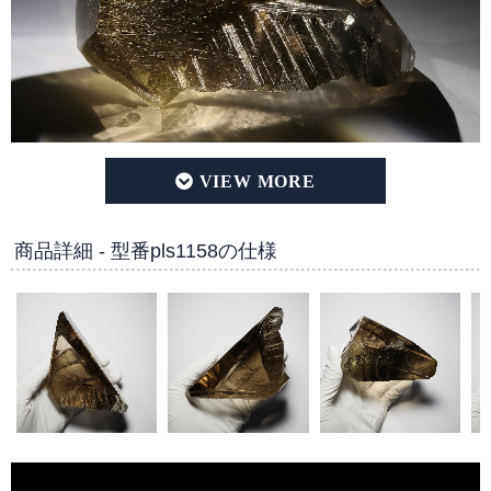
ヴィーナスヘアー・ゴールドルチルクォーツ フリーシェイプ
商品詳細 - 型番pls1158の仕様