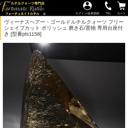
ログイン/会員登録
TEL
カート
ヴィーナスヘアー・ゴールドルチルクォーツ フリー
シェイプカット ポリッシュ 磨き石/置物 専用台座付
き [型番pls1158]