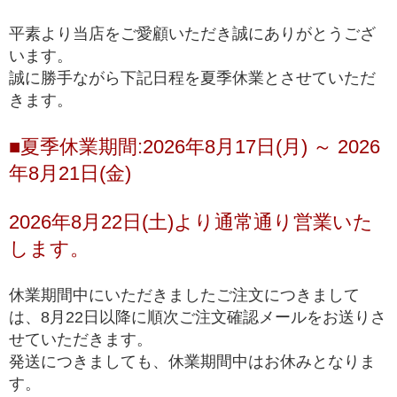
一般的に天然石市場に流通しており、国内・国外問
高品質
わず、バイヤーを介さずに誰でも仕入れることがで
平素より当店をご愛顧いただき誠にありがとうござ
きるブレスレット
います。
誠に勝手ながら下記日程を夏季休業とさせていただ
ルチルクォーツが初めての方や、低価格でも品質の
きます。
入門モデル
良いルチルクォーツを楽しみたい方にお勧めの入門
ブレスレット
■夏季休業期間:2026年8月17日(月) ～ 2026
※上記の階級は、主に産出量の最も多いゴールドルチルクォーツを対象に適
年8月21日(金)
用している基準となります。ビーズへの加工が少ない希少な色味の種類にお
きましては、品質データが充分に収集できていないこともあり、ゴールドル
チルクォーツと同じ基準値で品質を測ることが難しく、高品質以上の品質階
2026年8月22日(土)より通常通り営業いた
級を基本的に定めておりません。
します。
*1 トップクオリティは、品質が最も高いという意味で一般に用いられ、最
高級、最高品質、高品質の中の最上位(ハイエンド)を総称して使われます。
休業期間中にいただきましたご注文につきまして
は、8月22日以降に順次ご注文確認メールをお送りさ
せていただきます。
発送につきましても、休業期間中はお休みとなりま
す。