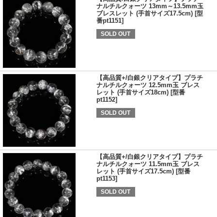
ナルチルクォーツ 13mm～13.5mm玉
ブレスレット (手首サイズ17.5cm) [型
番pt1151]
SOLD OUT
【高品質+/白銀クリアタイプ】プラチ
ナルチルクォーツ 12.5mm玉 ブレス
レット (手首サイズ18cm) [型番
pt1152]
SOLD OUT
【高品質+/白銀クリアタイプ】プラチ
ナルチルクォーツ 11.5mm玉 ブレス
レット (手首サイズ17.5cm) [型番
pt1153]
SOLD OUT