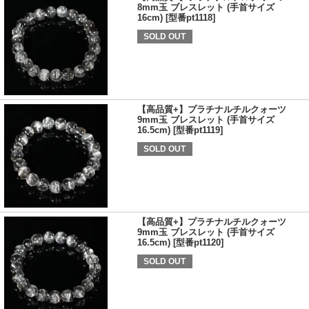
8mm玉 ブレスレット (手首サイズ
16cm) [型番pt1118]
SOLD OUT
【高品質+】プラチナルチルクォーツ
9mm玉 ブレスレット (手首サイズ
16.5cm) [型番pt1119]
SOLD OUT
【高品質+】プラチナルチルクォーツ
9mm玉 ブレスレット (手首サイズ
16.5cm) [型番pt1120]
SOLD OUT