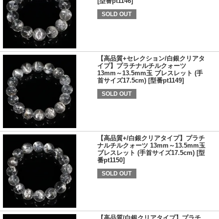
[型番pt1146]
SOLD OUT
【高品質+セレクション/白銀クリアタ
イプ】プラチナルチルクォーツ
13mm～13.5mm玉 ブレスレット (手
首サイズ17.5cm) [型番pt1149]
SOLD OUT
【高品質+/白銀クリアタイプ】プラチ
ナルチルクォーツ 13mm～13.5mm玉
ブレスレット (手首サイズ17.5cm) [型
番pt1150]
SOLD OUT
【高品質/白銀クリアタイプ】プラチ