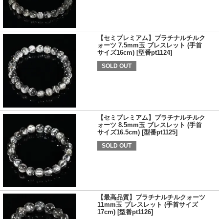
【セミプレミアム】プラチナルチルク
ォーツ 7.5mm玉 ブレスレット (手首
サイズ16cm) [型番pt1124]
SOLD OUT
【セミプレミアム】プラチナルチルク
ォーツ 8.5mm玉 ブレスレット (手首
サイズ16.5cm) [型番pt1125]
SOLD OUT
【最高品質】プラチナルチルクォーツ
11mm玉 ブレスレット (手首サイズ
17cm) [型番pt1126]