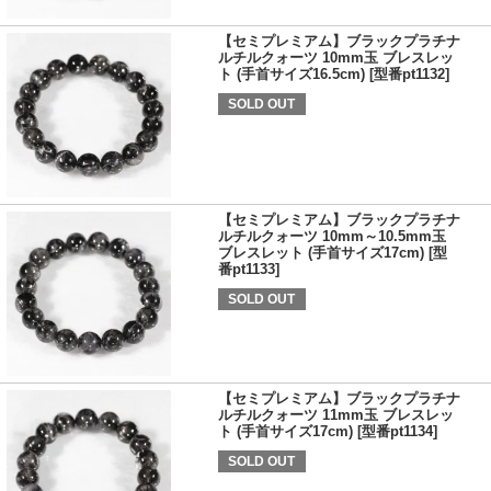
【セミプレミアム】ブラックプラチナ
ルチルクォーツ 10mm玉 ブレスレッ
ト (手首サイズ16.5cm) [型番pt1132]
SOLD OUT
【セミプレミアム】ブラックプラチナ
ルチルクォーツ 10mm～10.5mm玉
ブレスレット (手首サイズ17cm) [型
番pt1133]
SOLD OUT
【セミプレミアム】ブラックプラチナ
ルチルクォーツ 11mm玉 ブレスレッ
ト (手首サイズ17cm) [型番pt1134]
SOLD OUT