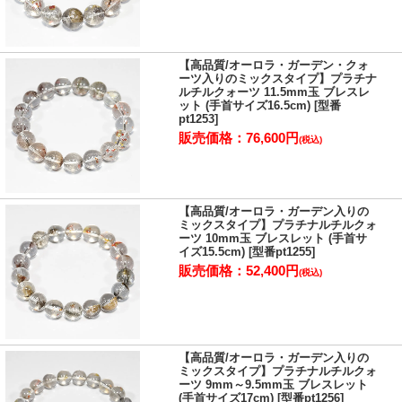
【高品質/オーロラ・ガーデン・クォ
ーツ入りのミックスタイプ】プラチナ
ルチルクォーツ 11.5mm玉 ブレスレ
ット (手首サイズ16.5cm) [型番
pt1253]
販売価格：76,600円
(税込)
【高品質/オーロラ・ガーデン入りの
ミックスタイプ】プラチナルチルクォ
ーツ 10mm玉 ブレスレット (手首サ
イズ15.5cm) [型番pt1255]
販売価格：52,400円
(税込)
【高品質/オーロラ・ガーデン入りの
ミックスタイプ】プラチナルチルクォ
ーツ 9mm～9.5mm玉 ブレスレット
(手首サイズ17cm) [型番pt1256]