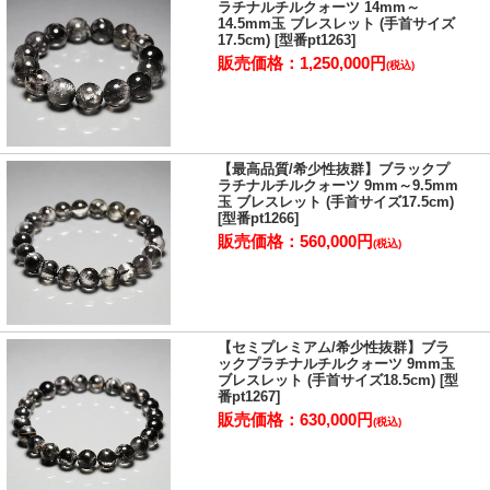
ラチナルチルクォーツ 14mm～
14.5mm玉 ブレスレット (手首サイズ
17.5cm) [型番pt1263]
販売価格：1,250,000円
(税込)
【最高品質/希少性抜群】ブラックプ
ラチナルチルクォーツ 9mm～9.5mm
玉 ブレスレット (手首サイズ17.5cm)
[型番pt1266]
販売価格：560,000円
(税込)
【セミプレミアム/希少性抜群】ブラ
ックプラチナルチルクォーツ 9mm玉
ブレスレット (手首サイズ18.5cm) [型
番pt1267]
販売価格：630,000円
(税込)