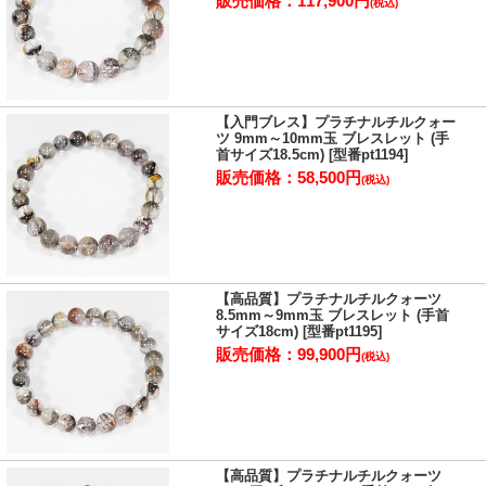
販売価格：117,900円
けになります。
(税込)
この成り立ちからプラチナルチルクォーツは奇跡の石と言わ
れています。
【入門ブレス】プラチナルチルクォー
ツ 9mm～10mm玉 ブレスレット (手
首サイズ18.5cm) [型番pt1194]
販売価格：58,500円
(税込)
【高品質】プラチナルチルクォーツ
8.5mm～9mm玉 ブレスレット (手首
サイズ18cm) [型番pt1195]
販売価格：99,900円
(税込)
【高品質】プラチナルチルクォーツ