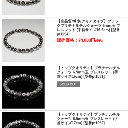
【高品質/希少/クリアタイプ】ブラッ
クプラチナルチルクォーツ 6mm玉 ブ
レスレット (手首サイズ16.5cm) [型番
pt1294]
販売価格：74,000円
(税込)
【トップクオリティ】プラチナルチル
クォーツ 6.5mm玉 ブレスレット (手
首サイズ16cm) [型番pt1031]
SOLD OUT
【トップクオリティ】プラチナルチル
クォーツ 6.5mm玉 ブレスレット (手
首サイズ17cm) [型番pt1032]