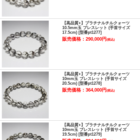
【高品質+】プラチナルチルクォーツ
10.5mm玉 ブレスレット (手首サイズ
17.5cm) [型番pt1277]
販売価格：290,000円
(税込)
【高品質+】プラチナルチルクォーツ
10mm玉 ブレスレット (手首サイズ
20.5cm) [型番pt1278]
販売価格：364,000円
(税込)
【高品質+】プラチナルチルクォーツ
10mm玉 ブレスレット (手首サイズ
19.5cm) [型番pt1279]