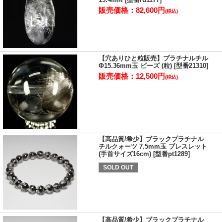
販売価格：82,600円
(税込)
【穴ありひと粒販売】プラチナルチル
Φ15.36mm玉 ビーズ (粒) [型番21310]
販売価格：12,500円
(税込)
【高品質/希少】ブラックプラチナル
チルクォーツ 7.5mm玉 ブレスレット
(手首サイズ16cm) [型番pt1289]
SOLD OUT
【高品質/希少】ブラックプラチナル