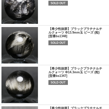
SOLD OUT
【希少性抜群】ブラックプラチナルチ
ルクォーツ Φ13.9mm玉 ビーズ (粒)
[型番bs1348]
SOLD OUT
【希少性抜群】ブラックプラチナルチ
ルクォーツ Φ14.3mm玉 ビーズ (粒)
[型番bs1347]
SOLD OUT
【希少性抜群】ブラックプラチナルチ