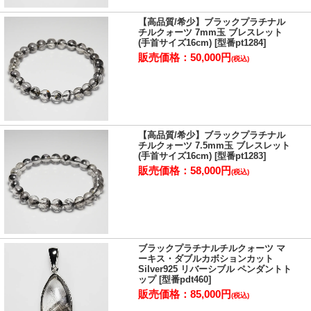
【高品質/希少】ブラックプラチナル
チルクォーツ 7mm玉 ブレスレット
(手首サイズ16cm) [型番pt1284]
販売価格：50,000円
(税込)
【高品質/希少】ブラックプラチナル
チルクォーツ 7.5mm玉 ブレスレット
(手首サイズ16cm) [型番pt1283]
販売価格：58,000円
(税込)
ブラックプラチナルチルクォーツ マ
ーキス・ダブルカボションカット
Silver925 リバーシブル ペンダントト
ップ [型番pdt460]
販売価格：85,000円
(税込)