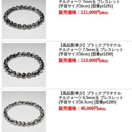
チルクォーツ 7mm玉 ブレスレット
(手首サイズ16cm) [型番pt1291]
販売価格：111,000円
(税込)
【高品質/希少】ブラックプラチナル
チルクォーツ 7.5mm玉 ブレスレット
(手首サイズ16cm) [型番pt1290]
販売価格：113,000円
(税込)
【高品質/希少】ブラックプラチナル
チルクォーツ 6.5mm玉 ブレスレット
(手首サイズ16.5cm) [型番pt1285]
販売価格：45,000円
(税込)