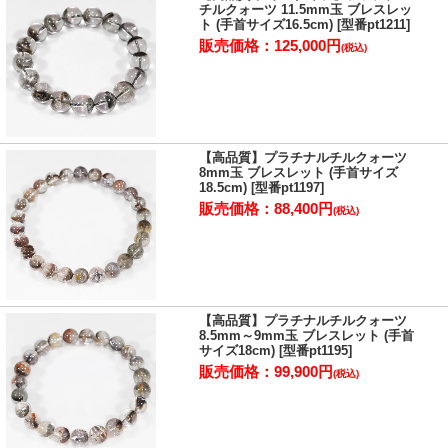
チルクォーツ 11.5mm玉 ブレスレッ
ト (手首サイズ16.5cm) [型番pt1211]
販売価格：125,000円
(税込)
【高品質】プラチナルチルクォーツ
8mm玉 ブレスレット (手首サイズ
18.5cm) [型番pt1197]
販売価格：88,400円
(税込)
【高品質】プラチナルチルクォーツ
8.5mm～9mm玉 ブレスレット (手首
サイズ18cm) [型番pt1195]
販売価格：99,900円
(税込)