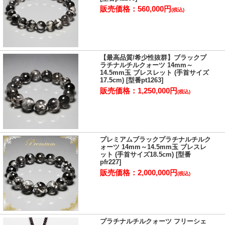
販売価格：560,000円
(税込)
【最高品質/希少性抜群】ブラックプ
ラチナルチルクォーツ 14mm～
14.5mm玉 ブレスレット (手首サイズ
17.5cm) [型番pt1263]
販売価格：1,250,000円
(税込)
プレミアムブラックプラチナルチルク
ォーツ 14mm～14.5mm玉 ブレスレ
ット (手首サイズ18.5cm) [型番
pfr227]
販売価格：2,000,000円
(税込)
プラチナルチルクォーツ フリーシェ