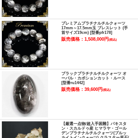
プレミアムプラチナルチルクォーツ
17mm～17.5mm玉 ブレスレット (手
首サイズ19cm) [型番pfr178]
販売価格：1,508,000円
(税込)
ブラックプラチナルチルクォーツ オ
ーバル・カボションカット・ルース
[型番ru1442]
販売価格：39,600円
(税込)
【厳選一点物/超入手困難】パキスタ
ン・スカルドゥ産 ヒマラヤ・ゴール
デンプラチナルチルクォーツ(ブルッ
カイトインクォーツ) クラスター原石/