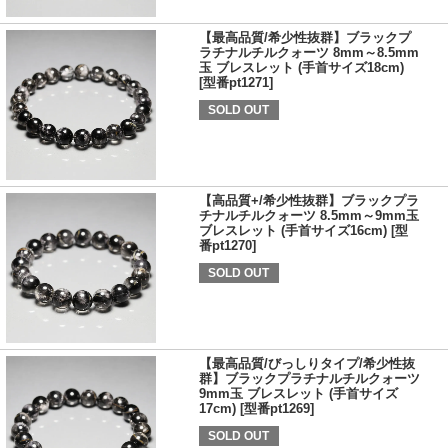
【最高品質/希少性抜群】ブラックプ
ラチナルチルクォーツ 8mm～8.5mm
玉 ブレスレット (手首サイズ18cm)
[型番pt1271]
SOLD OUT
【高品質+/希少性抜群】ブラックプラ
チナルチルクォーツ 8.5mm～9mm玉
ブレスレット (手首サイズ16cm) [型
番pt1270]
SOLD OUT
【最高品質/びっしりタイプ/希少性抜
群】ブラックプラチナルチルクォーツ
9mm玉 ブレスレット (手首サイズ
17cm) [型番pt1269]
SOLD OUT