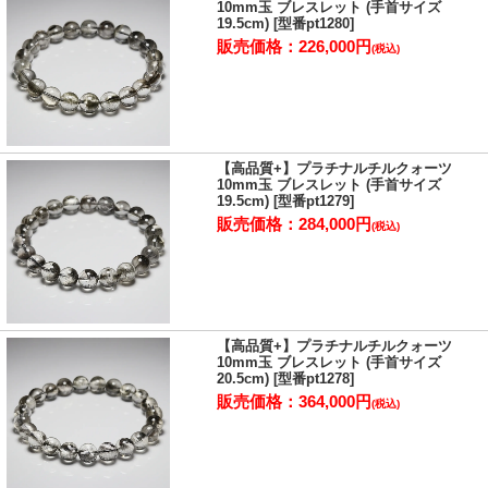
10mm玉 ブレスレット (手首サイズ
19.5cm) [型番pt1280]
販売価格：226,000円
(税込)
【高品質+】プラチナルチルクォーツ
10mm玉 ブレスレット (手首サイズ
19.5cm) [型番pt1279]
販売価格：284,000円
(税込)
【高品質+】プラチナルチルクォーツ
10mm玉 ブレスレット (手首サイズ
20.5cm) [型番pt1278]
販売価格：364,000円
(税込)