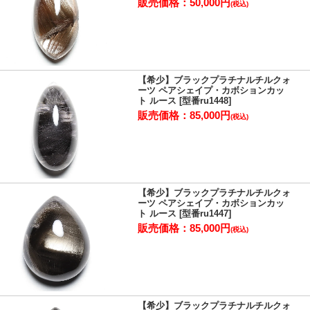
販売価格：50,000円
(税込)
【希少】ブラックプラチナルチルクォ
ーツ ペアシェイプ・カボションカッ
ト ルース [型番ru1448]
販売価格：85,000円
(税込)
【希少】ブラックプラチナルチルクォ
ーツ ペアシェイプ・カボションカッ
ト ルース [型番ru1447]
販売価格：85,000円
(税込)
【希少】ブラックプラチナルチルクォ