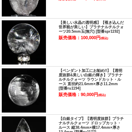
【美しい水晶の透明感】【覗き込んだ
世界観が美しい】プラチナルチルクォ
ーツ20.5mm玉(無穴) [型番spr1192]
販売価格：100,000円
(税込)
【ペンダント加工にお勧め!!】【透明
度抜群&美しい白銀の輝き】プラチナ
ルチルクォーツ ラウンドカット・ル
ース 直径約21.6mm×厚さ11.2mm
[型番ru1194]
販売価格：90,000円
(税込)
【白銀タイプ】【透明度抜群】プラチ
ナルチルクォーツ ドロップカット・
ルース 縦38.4mm×横17.4mm×厚さ
13.4mm [型番ru1177]