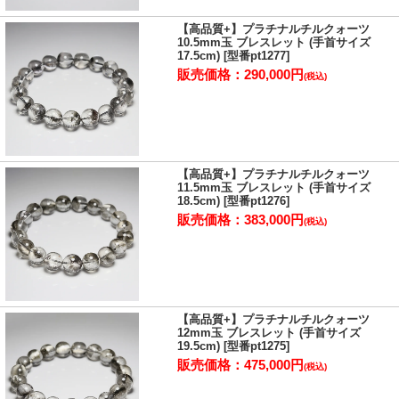
【高品質+】プラチナルチルクォーツ
10.5mm玉 ブレスレット (手首サイズ
17.5cm) [型番pt1277]
販売価格：290,000円
(税込)
【高品質+】プラチナルチルクォーツ
11.5mm玉 ブレスレット (手首サイズ
18.5cm) [型番pt1276]
販売価格：383,000円
(税込)
【高品質+】プラチナルチルクォーツ
12mm玉 ブレスレット (手首サイズ
19.5cm) [型番pt1275]
販売価格：475,000円
(税込)