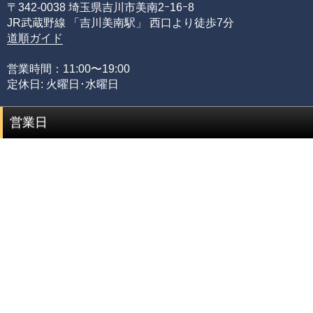
〒342-0038 埼玉県吉川市美南2ｰ16ｰ8
質を網羅する必要があるからです。
JR武蔵野線 「吉川美南駅」 西口より徒歩7分
限られた品質の知識のみでは、正確な品質評価をすること
道順ガイド
が出来ません。
専門店としてルチルクォーツに情熱を注ぎ、ありとあらゆ
営業時間：11:00〜19:00
る加工工場に足を運び、積み重ねてきた品質知識があるか
定休日: 火曜日･水曜日
らこそ可能にできた、当店のみができる品質管理の基準で
す。
営業日
品質階級
説明
セミプレミアムをベースに可能な限りビーズを入れ
プレミアム
替えていき、各ビーズの品質ムラを無した、最も完
成度(統一感)の高い傑作ブレスレット
最高品質をベースにビーズを入れ替えていき、各ビ
セミプレミアム
ーズの品質水準が最も高いプレミアムビーズのみで
組み上げた、完成度(統一感)の高いブレスレット
専門工場で3％程度しか組み上げることができない、