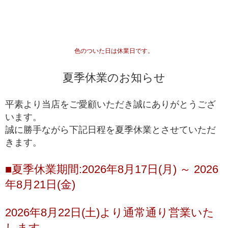
最高品質
入手が極めて難しいブレスレット
一般に流通していないライン
専門工場で10％程度しか組み上げることができな
い、入手が難しいブレスレット
高品質+
色のついた日は休業日です。
*1
国内でトップクオリティ
として販売されているライ
ン
夏季休業のお知らせ
一般的に天然石市場に流通しており、国内・国外問
高品質
わず、バイヤーを介さずに誰でも仕入れることがで
平素より当店をご愛顧いただき誠にありがとうござ
きるブレスレット
います。
誠に勝手ながら下記日程を夏季休業とさせていただ
ルチルクォーツが初めての方や、低価格でも品質の
きます。
入門モデル
良いルチルクォーツを楽しみたい方にお勧めの入門
ブレスレット
■夏季休業期間:2026年8月17日(月) ～ 2026
※上記の階級は、主に産出量の最も多いゴールドルチルクォーツを対象に適
年8月21日(金)
用している基準となります。ビーズへの加工が少ない希少な色味の種類にお
きましては、品質データが充分に収集できていないこともあり、ゴールドル
チルクォーツと同じ基準値で品質を測ることが難しく、高品質以上の品質階
2026年8月22日(土)より通常通り営業いた
級を基本的に定めておりません。
します。