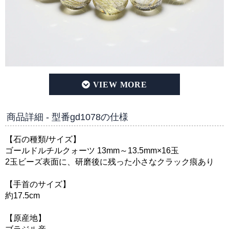
【高品質/クリアタイプ】ゴールドルチルクォーツ 13mm～1
商品詳細 - 型番gd1078の仕様
【石の種類/サイズ】
ゴールドルチルクォーツ 13mm～13.5mm×16玉
2玉ビーズ表面に、研磨後に残った小さなクラック痕あり
【手首のサイズ】
約17.5cm
【原産地】