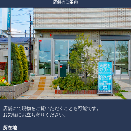
店舗のご案内
スも限られてしまうため、替えのビーズをご用意できない
色味
場合がございます。
太さ
ルチル
その場合は、ありのままの美しさをご紹介しております。
輝き方
入り方
色味
水晶
透明度
この他にも細かい評価ポイントはございますが、大きく分
けて6つの評価ポイントを基に、各要素の水準が決まり、そ
れらを合算することで品質を見極めています。
ブレスレットの品質階級は、ブレスレットを構成している
各ビーズの品質水準の高さと品質水準のムラで決まりま
す。
通常、半貴石には上記のような基準を基にした品質管理を
店舗にて現物をご覧いただくことも可能です。
することが出来ません。
お気軽にお立ち寄りください。
その理由として、何百種類もの天然石ビーズを評価するた
所在地
めには、それぞれの石の一番下から一番上までの全ての品