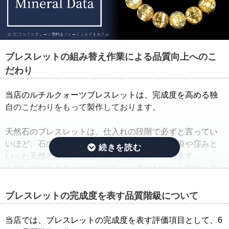
ブレスレットの組み替え作業による品質向上へのこ
だわり
当店のルチルクォーツブレスレットは、完成度を高める独
自のこだわりをもって製作しております。
天然石のブレスレットは、仕入れの段階で必ずと言ってい
いほど、石の品質のバラつきが生じ、クラック痕や窪みと
いった天然の痕跡を残したビーズが混ざっています。
表面に現れたクラックや空洞部分の磨けなかった箇所、部
分的に平面になっている箇所は、一般的に欠けや凹みと呼
ばれています。
ブレスレットの完成度を表す品質階級について
そこで当店では、ルチルクォーツブレスレットを仕入れた
当店では、ブレスレットの完成度を表す評価項目として、6