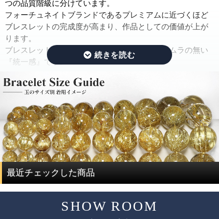
ままの状態でご紹介するのではなく、手間ひまをかけた
つの品質階級に分けています。
「組み替え作業」を行っています。
フォーチュネイトブランドであるプレミアムに近づくほど
ブレスレットの完成度が高まり、作品としての価値が上が
この作業では、ルチルのタイプ(ルチルの入り方、ルチルの
ります。
太さ、ルチルの色味、ルチルの内包量)と、水晶の透明度を
ブレスレットの完成度を決める基準は、品質にムラの無い
できる限り揃えるように努めています。
『統一感』です。
さらに、目立つクラック痕や窪みを残したビーズはできる
限り取り除き、ブレスレットを組み直すことで、製品とし
その統一感とは何かをご説明したいと思います。
ての品質を大幅に高めています。
ルチルクォーツは、水晶にルチルが内包されている鉱物で
通常、この組み替え作業を行うには、同じサイズ、同じ品
す。
質のブレスレットを複数用意する必要があり、費用がかさ
ルチルクォーツを評価する際には、ルチルと水晶で分けて
んでしまい容易なことではありません。
評価する必要があります。
ですが、ルチルクォーツに特化した専門店だからこそ、一
度に大量にルチルクォーツを仕入れることで費用を抑え、
ルチルクォーツの評価は、「ルチル」「水晶」の2つの要素
最近チェックした商品
サイズ毎に本数も揃うことで、この組み替え作業を可能と
で決まります。
しています。
SHOW ROOM
評価要素
基準となる評価ポイント
ただし、希少性の高いルチルクォーツは、仕入れのチャン