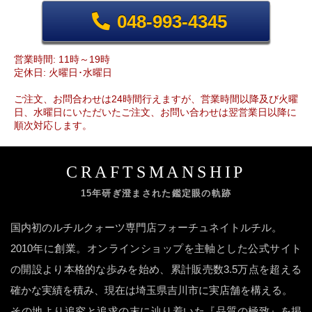
048-993-4345
営業時間: 11時～19時
定休日: 火曜日･水曜日
ご注文、お問合わせは24時間行えますが、営業時間以降及び火曜
日、水曜日にいただいたご注文、お問い合わせは翌営業日以降に
順次対応します。
CRAFTSMANSHIP
15年研ぎ澄まされた鑑定眼の軌跡
国内初のルチルクォーツ専門店フォーチュネイトルチル。
2010年に創業。オンラインショップを主軸とした公式サイト
の開設より本格的な歩みを始め、累計販売数3.5万点を超える
確かな実績を積み、現在は埼玉県吉川市に実店舗を構える。
その地より追究と追求の末に辿り着いた『品質の極致』を掲