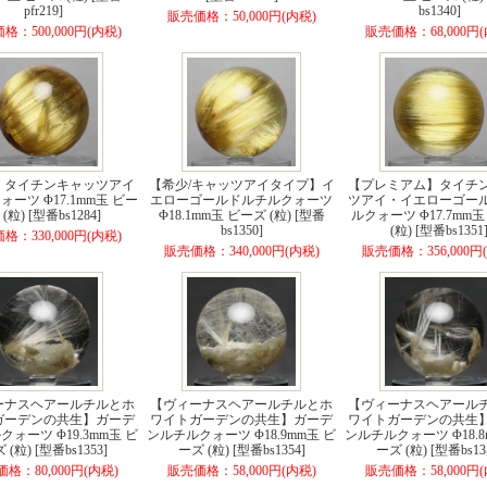
pfr219]
bs1340]
販売価格：50,000円(内税)
格：500,000円(内税)
販売価格：68,000円(
】タイチンキャッツアイ
【希少/キャッツアイタイプ】イ
【プレミアム】タイチ
ーツ Φ17.1mm玉 ビー
エローゴールドルチルクォーツ
ツアイ・イエローゴー
 (粒) [型番bs1284]
Φ18.1mm玉 ビーズ (粒) [型番
ルクォーツ Φ17.7mm
bs1350]
(粒) [型番bs1351
格：330,000円(内税)
販売価格：340,000円(内税)
販売価格：356,000円
ーナスヘアールチルとホ
【ヴィーナスヘアールチルとホ
【ヴィーナスヘアール
ガーデンの共生】ガーデ
ワイトガーデンの共生】ガーデ
ワイトガーデンの共生
ォーツ Φ19.3mm玉 ビ
ンルチルクォーツ Φ18.9mm玉 ビ
ンルチルクォーツ Φ18.8
 (粒) [型番bs1353]
ーズ (粒) [型番bs1354]
ーズ (粒) [型番bs13
格：80,000円(内税)
販売価格：58,000円(内税)
販売価格：58,000円(