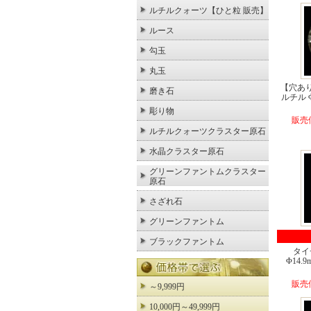
ルチルクォーツ【ひと粒 販売】
ルース
勾玉
丸玉
【穴あ
磨き石
ルチル Φ
彫り物
販売価
ルチルクォーツクラスター原石
水晶クラスター原石
グリーンファントムクラスター
原石
さざれ石
グリーンファントム
ブラックファントム
タイ
Φ14.
販売価
～9,999円
10,000円～49,999円