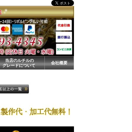
当店のルチルの
会社概要
グレードについて