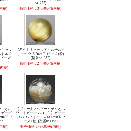
bs1277]
内税)
販売価格：347,000円(内税)
ンキャッ
【希少】キャッツアイルチルク
ルドルチ
ォーツ Φ16.2mm玉 ビーズ (粒)
玉 ビーズ
[型番bs1352]
]
販売価格：244,000円(内税)
(内税)
チルとホ
【ヴィーナスヘアールチルとホ
】ガーデ
ワイトガーデンの共生】ガーデ
mm玉 ビ
ンルチルクォーツ Φ18.1mm玉 ビ
55]
ーズ (粒) [型番bs1356]
内税)
販売価格：43,000円(内税)