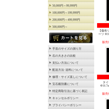
50,000円～99,999円
100,000円～199,999円
200,000円～499,999円
500,000円～
【傷有
ーツ Φ1
販売価
手首のサイズの測り方
石の大きさの比較
支払い方法について
配送方法･送料について
修理・サイズ直しについて
タイ
宝石鑑別書について
Φ16.
特定商取引法に基づく表記
販売価
キャンセルポリシー
プライバシーポリシー