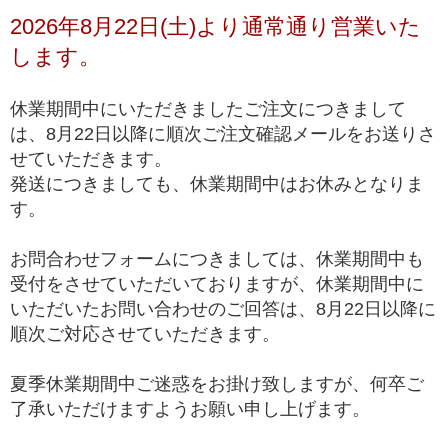
チルクォーツと同じ基準値で品質を測ることが難しく、高品質以上の品質階
2026年8月22日(土)より通常通り営業いた
級を基本的に定めておりません。
します。
*1 トップクオリティは、品質が最も高いという意味で一般に用いられ、最
高級、最高品質、高品質の中の最上位(ハイエンド)を総称して使われます。
休業期間中にいただきましたご注文につきまして
は、8月22日以降に順次ご注文確認メールをお送りさ
せていただきます。
発送につきましても、休業期間中はお休みとなりま
す。
お問合わせフォームにつきましては、休業期間中も
受付をさせていただいておりますが、休業期間中に
いただいたお問い合わせのご回答は、8月22日以降に
順次ご対応させていただきます。
夏季休業期間中ご迷惑をお掛け致しますが、何卒ご
了承いただけますようお願い申し上げます。