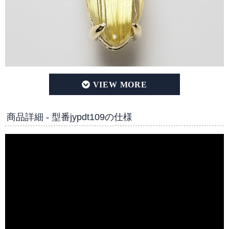
タイチンキャッツアイ・イエローゴールドルチルクォーツ マ
商品詳細 - 型番jypdt109の仕様