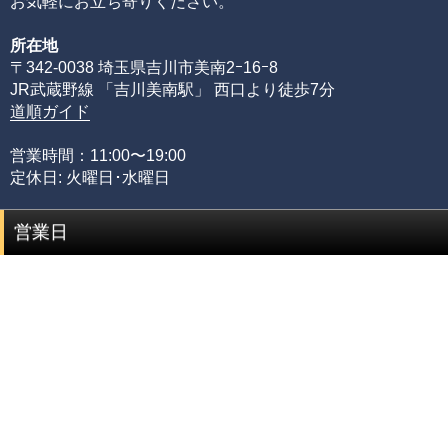
お気軽にお立ち寄りください。
その理由として、何百種類もの天然石ビーズを評価するた
所在地
めには、それぞれの石の一番下から一番上までの全ての品
〒342-0038 埼玉県吉川市美南2ｰ16ｰ8
質を網羅する必要があるからです。
JR武蔵野線 「吉川美南駅」 西口より徒歩7分
限られた品質の知識のみでは、正確な品質評価をすること
道順ガイド
が出来ません。
専門店としてルチルクォーツに情熱を注ぎ、ありとあらゆ
営業時間：11:00〜19:00
る加工工場に足を運び、積み重ねてきた品質知識があるか
定休日: 火曜日･水曜日
らこそ可能にできた、当店のみができる品質管理の基準で
す。
営業日
品質階級
説明
セミプレミアムをベースに可能な限りビーズを入れ
プレミアム
替えていき、各ビーズの品質ムラを無した、最も完
成度(統一感)の高い傑作ブレスレット
最高品質をベースにビーズを入れ替えていき、各ビ
セミプレミアム
ーズの品質水準が最も高いプレミアムビーズのみで
組み上げた、完成度(統一感)の高いブレスレット