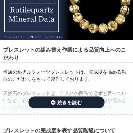
ブレスレットの組み替え作業による品質向上へのこ
だわり
当店のルチルクォーツブレスレットは、完成度を高める独
自のこだわりをもって製作しております。
天然石のブレスレットは、仕入れの段階で必ずと言ってい
いほど、石の品質のバラつきが生じ、クラック痕や窪みと
いった天然の痕跡を残したビーズが混ざっています。
表面に現れたクラックや空洞部分の磨けなかった箇所、部
分的に平面になっている箇所は、一般的に欠けや凹みと呼
ばれています。
ブレスレットの完成度を表す品質階級について