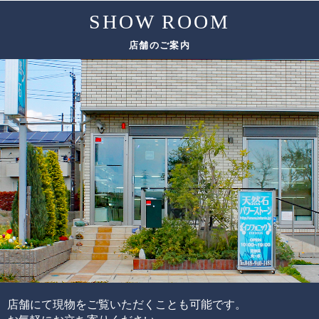
SHOW ROOM
評価要素
基準となる評価ポイント
ただし、希少性の高いルチルクォーツは、仕入れのチャン
店舗のご案内
スも限られてしまうため、替えのビーズをご用意できない
色味
場合がございます。
太さ
ルチル
その場合は、ありのままの美しさをご紹介しております。
輝き方
入り方
色味
水晶
透明度
この他にも細かい評価ポイントはございますが、大きく分
けて6つの評価ポイントを基に、各要素の水準が決まり、そ
れらを合算することで品質を見極めています。
ブレスレットの品質階級は、ブレスレットを構成している
各ビーズの品質水準の高さと品質水準のムラで決まりま
す。
通常、半貴石には上記のような基準を基にした品質管理を
店舗にて現物をご覧いただくことも可能です。
することが出来ません。