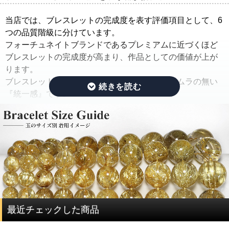
そこで当店では、ルチルクォーツブレスレットを仕入れた
当店では、ブレスレットの完成度を表す評価項目として、6
ままの状態でご紹介するのではなく、手間ひまをかけた
つの品質階級に分けています。
「組み替え作業」を行っています。
フォーチュネイトブランドであるプレミアムに近づくほど
ブレスレットの完成度が高まり、作品としての価値が上が
この作業では、ルチルのタイプ(ルチルの入り方、ルチルの
ります。
太さ、ルチルの色味、ルチルの内包量)と、水晶の透明度を
ブレスレットの完成度を決める基準は、品質にムラの無い
できる限り揃えるように努めています。
『統一感』です。
さらに、目立つクラック痕や窪みを残したビーズはできる
限り取り除き、ブレスレットを組み直すことで、製品とし
その統一感とは何かをご説明したいと思います。
ての品質を大幅に高めています。
ルチルクォーツは、水晶にルチルが内包されている鉱物で
通常、この組み替え作業を行うには、同じサイズ、同じ品
す。
質のブレスレットを複数用意する必要があり、費用がかさ
ルチルクォーツを評価する際には、ルチルと水晶で分けて
んでしまい容易なことではありません。
評価する必要があります。
ですが、ルチルクォーツに特化した専門店だからこそ、一
度に大量にルチルクォーツを仕入れることで費用を抑え、
ルチルクォーツの評価は、「ルチル」「水晶」の2つの要素
最近チェックした商品
サイズ毎に本数も揃うことで、この組み替え作業を可能と
で決まります。
しています。