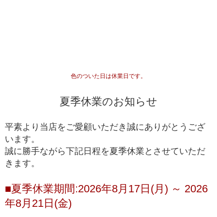
専門工場で3％程度しか組み上げることができない、
最高品質
入手が極めて難しいブレスレット
一般に流通していないライン
専門工場で10％程度しか組み上げることができな
い、入手が難しいブレスレット
高品質+
色のついた日は休業日です。
*1
国内でトップクオリティ
として販売されているライ
ン
夏季休業のお知らせ
一般的に天然石市場に流通しており、国内・国外問
高品質
わず、バイヤーを介さずに誰でも仕入れることがで
平素より当店をご愛顧いただき誠にありがとうござ
きるブレスレット
います。
誠に勝手ながら下記日程を夏季休業とさせていただ
ルチルクォーツが初めての方や、低価格でも品質の
きます。
入門モデル
良いルチルクォーツを楽しみたい方にお勧めの入門
ブレスレット
■夏季休業期間:2026年8月17日(月) ～ 2026
※上記の階級は、主に産出量の最も多いゴールドルチルクォーツを対象に適
年8月21日(金)
用している基準となります。ビーズへの加工が少ない希少な色味の種類にお
きましては、品質データが充分に収集できていないこともあり、ゴールドル