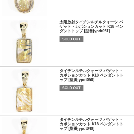
太陽放射タイチンルチルクォーツ バ
ゲット・カボションカット K18 ペン
ダントトップ [型番jypdt051]
SOLD OUT
タイチンルチルクォーツ バゲット・
カボションカット K18 ペンダントト
ップ [型番jypdt050]
SOLD OUT
タイチンルチルクォーツ バゲット・
カボションカット K18 ペンダントト
ップ [型番jypdt049]