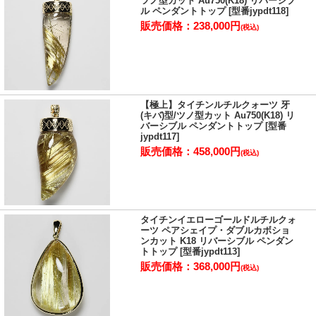
ツノ型カット Au750(K18) リバーシブ
ル ペンダントトップ [型番jypdt118]
販売価格：238,000円
(税込)
【極上】タイチンルチルクォーツ 牙
(キバ)型/ツノ型カット Au750(K18) リ
バーシブル ペンダントトップ [型番
jypdt117]
販売価格：458,000円
(税込)
タイチンイエローゴールドルチルクォ
ーツ ペアシェイプ・ダブルカボショ
ンカット K18 リバーシブル ペンダン
トトップ [型番jypdt113]
販売価格：368,000円
(税込)