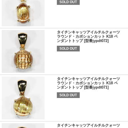
SOLD OUT
タイチンキャッツアイルチルクォーツ
ラウンド・カボションカット K18 ペ
ンダントトップ [型番jypdt072]
SOLD OUT
タイチンキャッツアイルチルクォーツ
ラウンド・カボションカット K18 ペ
ンダントトップ [型番jypdt071]
SOLD OUT
タイチンキャッツアイルチルクォーツ