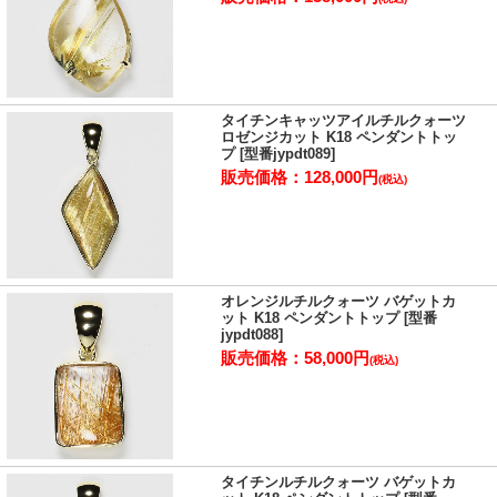
タイチンキャッツアイルチルクォーツ
ロゼンジカット K18 ペンダントトッ
プ [型番jypdt089]
販売価格：128,000円
(税込)
オレンジルチルクォーツ バゲットカ
ット K18 ペンダントトップ [型番
jypdt088]
販売価格：58,000円
(税込)
タイチンルチルクォーツ バゲットカ