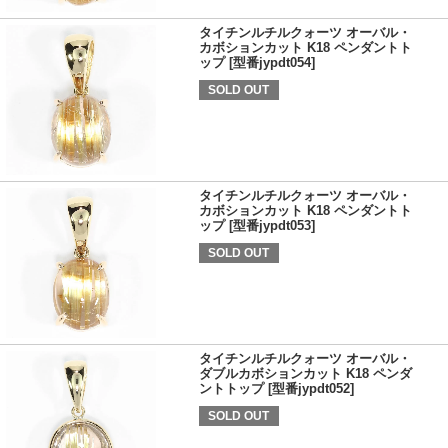
タイチンルチルクォーツ オーバル・
カボションカット K18 ペンダントト
ップ [型番jypdt054]
SOLD OUT
タイチンルチルクォーツ オーバル・
カボションカット K18 ペンダントト
ップ [型番jypdt053]
SOLD OUT
タイチンルチルクォーツ オーバル・
ダブルカボションカット K18 ペンダ
ントトップ [型番jypdt052]
SOLD OUT