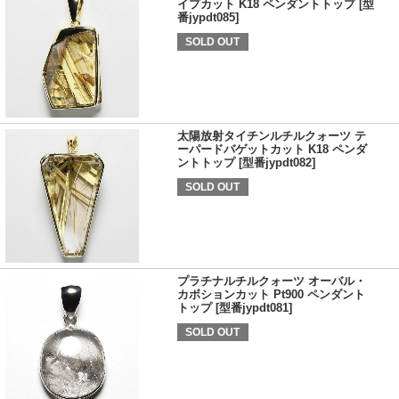
イプカット K18 ペンダントトップ [型
番jypdt085]
SOLD OUT
太陽放射タイチンルチルクォーツ テ
ーパードバゲットカット K18 ペンダ
ントトップ [型番jypdt082]
SOLD OUT
プラチナルチルクォーツ オーバル・
カボションカット Pt900 ペンダント
トップ [型番jypdt081]
SOLD OUT