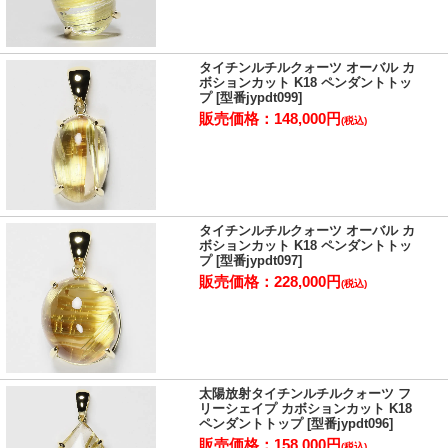
タイチンルチルクォーツ オーバル カ
ボションカット K18 ペンダントトッ
プ [型番jypdt099]
販売価格：148,000円
(税込)
タイチンルチルクォーツ オーバル カ
ボションカット K18 ペンダントトッ
プ [型番jypdt097]
販売価格：228,000円
(税込)
太陽放射タイチンルチルクォーツ フ
リーシェイプ カボションカット K18
ペンダントトップ [型番jypdt096]
販売価格：158,000円
(税込)