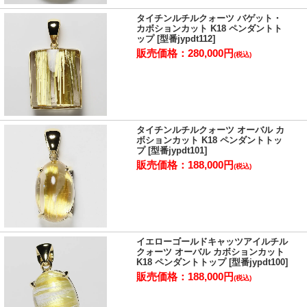
タイチンルチルクォーツ バゲット・
カボションカット K18 ペンダントト
ップ [型番jypdt112]
販売価格：280,000円
(税込)
タイチンルチルクォーツ オーバル カ
ボションカット K18 ペンダントトッ
プ [型番jypdt101]
販売価格：188,000円
(税込)
イエローゴールドキャッツアイルチル
クォーツ オーバル カボションカット
K18 ペンダントトップ [型番jypdt100]
販売価格：188,000円
(税込)