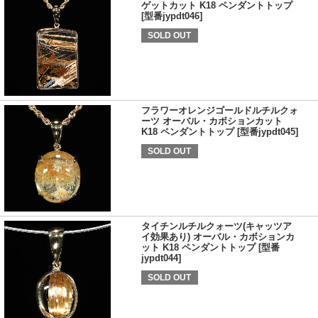
ゲットカット K18 ペンダントトップ
[型番jypdt046]
SOLD OUT
フラワーオレンジゴールドルチルクォ
ーツ オーバル・カボションカット
K18 ペンダントトップ [型番jypdt045]
SOLD OUT
タイチンルチルクォーツ(キャッツア
イ効果あり) オーバル・カボションカ
ット K18 ペンダントトップ [型番
jypdt044]
SOLD OUT