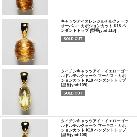
キャッツアイオレンジルチルクォーツ
オーバル・カボションカット K18 ペ
ンダントトップ [型番jypdt110]
SOLD OUT
タイチンキャッツアイ・イエローゴー
ルドルチルクォーツ マーキス・カボ
ションカット K18 ペンダントトップ
[型番jypdt109]
SOLD OUT
タイチンキャッツアイ・イエローゴー
ルドルチルクォーツ マーキス・カボ
ションカット K18 ペンダントトップ
[型番jypdt108]