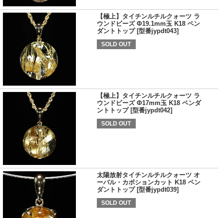
【極上】タイチンルチルクォーツ ラ
ウンドビーズ Φ19.1mm玉 K18 ペン
ダントトップ [型番jypdt043]
SOLD OUT
【極上】タイチンルチルクォーツ ラ
ウンドビーズ Φ17mm玉 K18 ペンダ
ントトップ [型番jypdt042]
SOLD OUT
太陽放射タイチンルチルクォーツ オ
ーバル・カボションカット K18 ペン
ダントトップ [型番jypdt039]
SOLD OUT