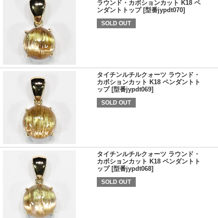
ラウンド・カボションカット K18 ペ
ンダントトップ [型番jypdt070]
SOLD OUT
タイチンルチルクォーツ ラウンド・
カボションカット K18 ペンダントト
ップ [型番jypdt069]
SOLD OUT
タイチンルチルクォーツ ラウンド・
カボションカット K18 ペンダントト
ップ [型番jypdt068]
SOLD OUT