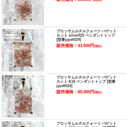
ブロッサムルチルクォーツ バゲット
カット silver925 ペンダントトップ
[型番jypdt029]
販売価格：43,000円
(税込)
ブロッサムルチルクォーツ バゲット
カット K18 ペンダントトップ [型番
jypdt024]
販売価格：80,000円
(税込)
ブロッサムルチルクォーツ バゲット