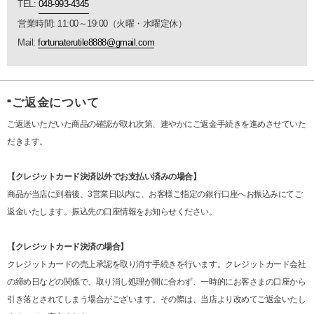
TEL:
048-993-4345
営業時間: 11:00～19:00（火曜・水曜定休）
Mail:
fortunaterutile8888@gmail.com
ご返金について
■
ご返送いただいた商品の確認が取れ次第、速やかにご返金手続きを進めさせていた
だきます。
【クレジットカード決済以外でお支払い済みの場合】
商品が当店に到着後、3営業日以内に、お客様ご指定の銀行口座へお振込みにてご
返金いたします。振込先の口座情報をお知らせください。
【クレジットカード決済の場合】
クレジットカードの売上承認を取り消す手続きを行います。クレジットカード会社
の締め日などの関係で、取り消し処理が間に合わず、一時的にお客さまの口座から
引き落とされてしまう場合がございます。その際は、当店より改めてご返金いたし