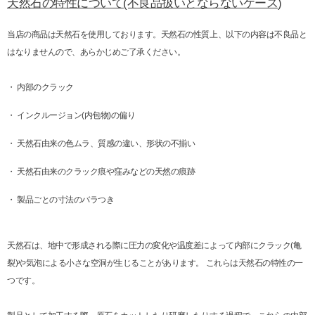
天然石の特性について(不良品扱いとならないケース)
当店の商品は天然石を使用しております。天然石の性質上、以下の内容は不良品と
はなりませんので、あらかじめご了承ください。
・ 内部のクラック
・ インクルージョン(内包物)の偏り
・ 天然石由来の色ムラ、質感の違い、形状の不揃い
・ 天然石由来のクラック痕や窪みなどの天然の痕跡
・ 製品ごとの寸法のバラつき
天然石は、地中で形成される際に圧力の変化や温度差によって内部にクラック(亀
裂)や気泡による小さな空洞が生じることがあります。 これらは天然石の特性の一
つです。