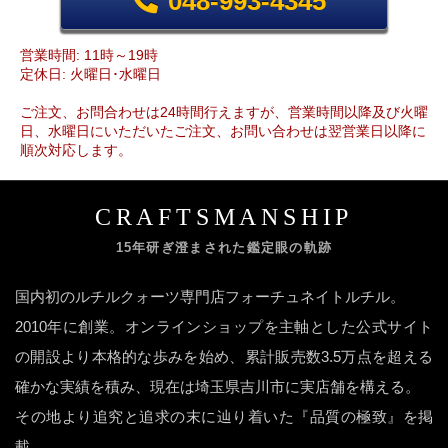
048-993-4345
営業時間: 11時～19時
定休日: 火曜日･水曜日
ご注文、お問合わせは24時間行えますが、営業時間以降及び火曜
日、水曜日にいただいたご注文、お問い合わせは翌営業日以降に
順次対応します。
CRAFTSMANSHIP
15年研ぎ澄まされた鑑定眼の軌跡
国内初のルチルクォーツ専門店フォーチュネイトルチル。
2010年に創業。オンラインショップを主軸とした公式サイト
の開設より本格的な歩みを始め、累計販売数3.5万点を超える
確かな実績を積み、現在は埼玉県吉川市に実店舗を構える。
その地より追究と追求の末に辿り着いた『品質の極致』を掲
載。