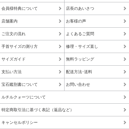
会員様特典について
店長のあいさつ
ルチルクォーツが初めての方や、低価格でも品質の
入門モデル
良いルチルクォーツを楽しみたい方にお勧めの入門
店舗案内
お客様の声
ブレスレット
ご注文の流れ
よくあるご質問
※上記の階級は、主に産出量の最も多いゴールドルチルクォーツを対象に適
用している基準となります。ビーズへの加工が少ない希少な色味の種類にお
手首サイズの測り方
修理・サイズ直し
きましては、品質データが充分に収集できていないこともあり、ゴールドル
チルクォーツと同じ基準値で品質を測ることが難しく、高品質以上の品質階
級を基本的に定めておりません。
サイズガイド
無料ラッピング
*1 トップクオリティは、品質が最も高いという意味で一般に用いられ、最
支払い方法
配送方法･送料
高級、最高品質、高品質の中の最上位(ハイエンド)を総称して使われます。
宝石鑑別書について
お問い合わせ
ルチルクォーツについて
特定商取引法に基づく表記（返品など）
キャンセルポリシー