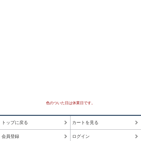
セミプレミアムをベースに可能な限りビーズを入れ
プレミアム
替えていき、各ビーズの品質ムラを無した、最も完
成度(統一感)の高い傑作ブレスレット
最高品質をベースにビーズを入れ替えていき、各ビ
セミプレミアム
ーズの品質水準が最も高いプレミアムビーズのみで
組み上げた、完成度(統一感)の高いブレスレット
専門工場で3％程度しか組み上げることができない、
最高品質
入手が極めて難しいブレスレット
一般に流通していないライン
専門工場で10％程度しか組み上げることができな
い、入手が難しいブレスレット
高品質+
色のついた日は休業日です。
*1
国内でトップクオリティ
として販売されているライ
ン
トップに戻る
カートを見る
一般的に天然石市場に流通しており、国内・国外問
高品質
わず、バイヤーを介さずに誰でも仕入れることがで
会員登録
ログイン
きるブレスレット