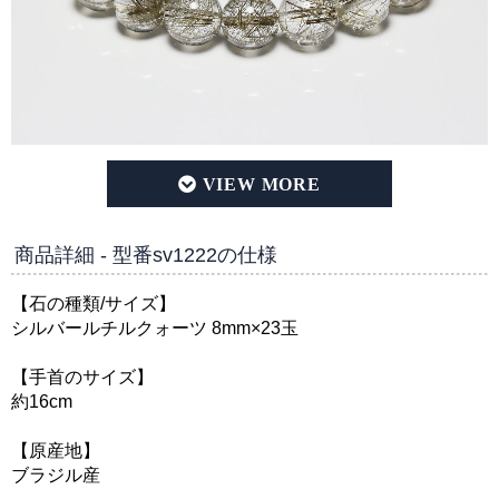
【高品質/クリアタイプ】シルバールチルクォーツ 8mm玉 
商品詳細 - 型番sv1222の仕様
【石の種類/サイズ】
シルバールチルクォーツ 8mm×23玉
【手首のサイズ】
約16cm
【原産地】
ブラジル産