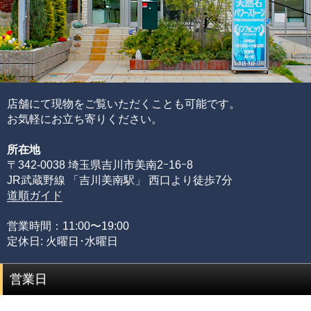
けて6つの評価ポイントを基に、各要素の水準が決まり、そ
れらを合算することで品質を見極めています。
ブレスレットの品質階級は、ブレスレットを構成している
各ビーズの品質水準の高さと品質水準のムラで決まりま
す。
通常、半貴石には上記のような基準を基にした品質管理を
店舗にて現物をご覧いただくことも可能です。
することが出来ません。
お気軽にお立ち寄りください。
その理由として、何百種類もの天然石ビーズを評価するた
所在地
めには、それぞれの石の一番下から一番上までの全ての品
〒342-0038 埼玉県吉川市美南2ｰ16ｰ8
質を網羅する必要があるからです。
JR武蔵野線 「吉川美南駅」 西口より徒歩7分
限られた品質の知識のみでは、正確な品質評価をすること
道順ガイド
が出来ません。
専門店としてルチルクォーツに情熱を注ぎ、ありとあらゆ
営業時間：11:00〜19:00
る加工工場に足を運び、積み重ねてきた品質知識があるか
定休日: 火曜日･水曜日
らこそ可能にできた、当店のみができる品質管理の基準で
す。
営業日
品質階級
説明