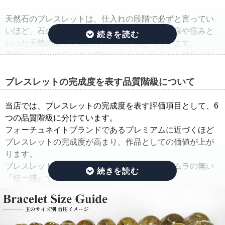
天然石のブレスレットは、仕入れの段階で必ずと言ってい
いほど、石の品質のバラつきが生じ、クラック痕や窪みと
いった天然の痕跡を残したビーズが混ざっています。
表面に現れたクラックや空洞部分の磨けなかった箇所、部
分的に平面になっている箇所は、一般的に欠けや凹みと呼
ばれています。
ブレスレットの完成度を表す品質階級について
そこで当店では、ルチルクォーツブレスレットを仕入れた
当店では、ブレスレットの完成度を表す評価項目として、6
ままの状態でご紹介するのではなく、手間ひまをかけた
つの品質階級に分けています。
「組み替え作業」を行っています。
フォーチュネイトブランドであるプレミアムに近づくほど
ブレスレットの完成度が高まり、作品としての価値が上が
この作業では、ルチルのタイプ(ルチルの入り方、ルチルの
ります。
太さ、ルチルの色味、ルチルの内包量)と、水晶の透明度を
ブレスレットの完成度を決める基準は、品質にムラの無い
できる限り揃えるように努めています。
『統一感』です。
さらに、目立つクラック痕や窪みを残したビーズはできる
限り取り除き、ブレスレットを組み直すことで、製品とし
その統一感とは何かをご説明したいと思います。
ての品質を大幅に高めています。