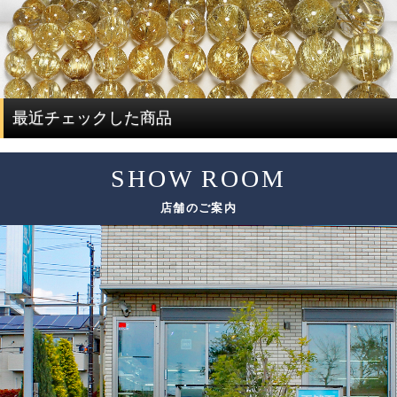
ルチルクォーツは、水晶にルチルが内包されている鉱物で
通常、この組み替え作業を行うには、同じサイズ、同じ品
す。
質のブレスレットを複数用意する必要があり、費用がかさ
ルチルクォーツを評価する際には、ルチルと水晶で分けて
んでしまい容易なことではありません。
評価する必要があります。
ですが、ルチルクォーツに特化した専門店だからこそ、一
度に大量にルチルクォーツを仕入れることで費用を抑え、
ルチルクォーツの評価は、「ルチル」「水晶」の2つの要素
最近チェックした商品
サイズ毎に本数も揃うことで、この組み替え作業を可能と
で決まります。
しています。
SHOW ROOM
評価要素
基準となる評価ポイント
ただし、希少性の高いルチルクォーツは、仕入れのチャン
店舗のご案内
スも限られてしまうため、替えのビーズをご用意できない
色味
場合がございます。
太さ
ルチル
その場合は、ありのままの美しさをご紹介しております。
輝き方
入り方
色味
水晶
透明度
この他にも細かい評価ポイントはございますが、大きく分