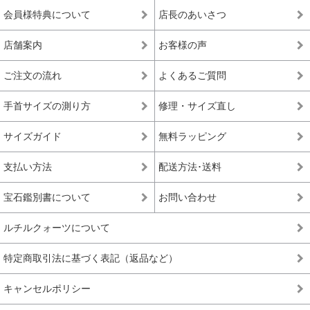
会員様特典について
店長のあいさつ
ルチルクォーツが初めての方や、低価格でも品質の
入門モデル
良いルチルクォーツを楽しみたい方にお勧めの入門
店舗案内
お客様の声
ブレスレット
ご注文の流れ
よくあるご質問
※上記の階級は、主に産出量の最も多いゴールドルチルクォーツを対象に適
用している基準となります。ビーズへの加工が少ない希少な色味の種類にお
手首サイズの測り方
修理・サイズ直し
きましては、品質データが充分に収集できていないこともあり、ゴールドル
チルクォーツと同じ基準値で品質を測ることが難しく、高品質以上の品質階
級を基本的に定めておりません。
サイズガイド
無料ラッピング
*1 トップクオリティは、品質が最も高いという意味で一般に用いられ、最
支払い方法
配送方法･送料
高級、最高品質、高品質の中の最上位(ハイエンド)を総称して使われます。
宝石鑑別書について
お問い合わせ
ルチルクォーツについて
特定商取引法に基づく表記（返品など）
キャンセルポリシー