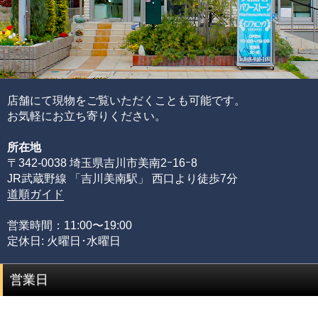
れらを合算することで品質を見極めています。
ブレスレットの品質階級は、ブレスレットを構成している
各ビーズの品質水準の高さと品質水準のムラで決まりま
す。
通常、半貴石には上記のような基準を基にした品質管理を
店舗にて現物をご覧いただくことも可能です。
することが出来ません。
お気軽にお立ち寄りください。
その理由として、何百種類もの天然石ビーズを評価するた
所在地
めには、それぞれの石の一番下から一番上までの全ての品
〒342-0038 埼玉県吉川市美南2ｰ16ｰ8
質を網羅する必要があるからです。
JR武蔵野線 「吉川美南駅」 西口より徒歩7分
限られた品質の知識のみでは、正確な品質評価をすること
道順ガイド
が出来ません。
専門店としてルチルクォーツに情熱を注ぎ、ありとあらゆ
営業時間：11:00〜19:00
る加工工場に足を運び、積み重ねてきた品質知識があるか
定休日: 火曜日･水曜日
らこそ可能にできた、当店のみができる品質管理の基準で
す。
営業日
品質階級
説明