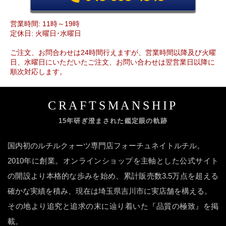
営業時間: 11時～19時
定休日: 火曜日･水曜日
ご注文、お問合わせは24時間行えますが、営業時間以降及び火曜
日、水曜日にいただいたご注文、お問い合わせは翌営業日以降に
順次対応します。
CRAFTSMANSHIP
15年研ぎ澄まされた鑑定眼の軌跡
国内初のルチルクォーツ専門店フォーチュネイトルチル。
2010年に創業。オンラインショップを主軸とした公式サイト
の開設より本格的な歩みを始め、累計販売数3.5万点を超える
確かな実績を積み、現在は埼玉県吉川市に実店舗を構える。
その地より追究と追求の末に辿り着いた『品質の極致』を掲
載。