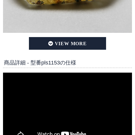
タイチンルチルクォーツ フリーシェイプカット ポリッシュ 
商品詳細 - 型番pls1153の仕様