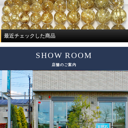
通常、この組み替え作業を行うには、同じサイズ、同じ品
す。
質のブレスレットを複数用意する必要があり、費用がかさ
ルチルクォーツを評価する際には、ルチルと水晶で分けて
んでしまい容易なことではありません。
評価する必要があります。
ですが、ルチルクォーツに特化した専門店だからこそ、一
度に大量にルチルクォーツを仕入れることで費用を抑え、
ルチルクォーツの評価は、「ルチル」「水晶」の2つの要素
最近チェックした商品
サイズ毎に本数も揃うことで、この組み替え作業を可能と
で決まります。
しています。
SHOW ROOM
評価要素
基準となる評価ポイント
ただし、希少性の高いルチルクォーツは、仕入れのチャン
店舗のご案内
スも限られてしまうため、替えのビーズをご用意できない
色味
場合がございます。
太さ
ルチル
その場合は、ありのままの美しさをご紹介しております。
輝き方
入り方
色味
水晶
透明度
この他にも細かい評価ポイントはございますが、大きく分
けて6つの評価ポイントを基に、各要素の水準が決まり、そ