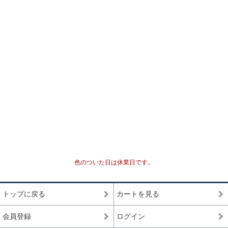
セミプレミアムをベースに可能な限りビーズを入れ
プレミアム
替えていき、各ビーズの品質ムラを無した、最も完
成度(統一感)の高い傑作ブレスレット
最高品質をベースにビーズを入れ替えていき、各ビ
セミプレミアム
ーズの品質水準が最も高いプレミアムビーズのみで
組み上げた、完成度(統一感)の高いブレスレット
専門工場で3％程度しか組み上げることができない、
最高品質
入手が極めて難しいブレスレット
一般に流通していないライン
専門工場で10％程度しか組み上げることができな
い、入手が難しいブレスレット
高品質+
色のついた日は休業日です。
*1
国内でトップクオリティ
として販売されているライ
ン
トップに戻る
カートを見る
一般的に天然石市場に流通しており、国内・国外問
高品質
わず、バイヤーを介さずに誰でも仕入れることがで
会員登録
ログイン
きるブレスレット