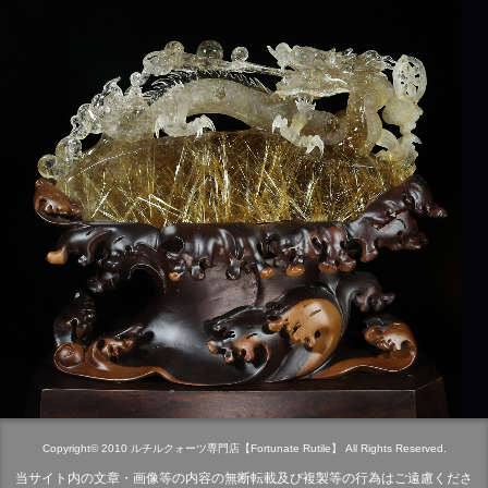
Copyright© 2010 ルチルクォーツ専門店【Fortunate Rutile】 All Rights Reserved.
当サイト内の文章・画像等の内容の無断転載及び複製等の行為はご遠慮くださ