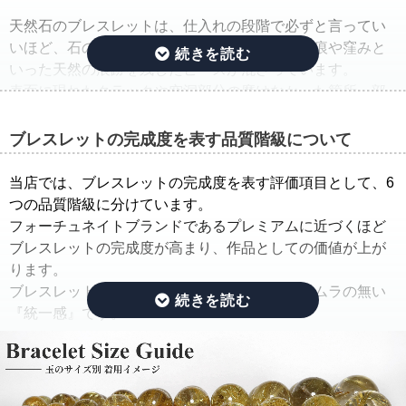
天然石のブレスレットは、仕入れの段階で必ずと言ってい
いほど、石の品質のバラつきが生じ、クラック痕や窪みと
いった天然の痕跡を残したビーズが混ざっています。
表面に現れたクラックや空洞部分の磨けなかった箇所、部
分的に平面になっている箇所は、一般的に欠けや凹みと呼
ばれています。
ブレスレットの完成度を表す品質階級について
そこで当店では、ルチルクォーツブレスレットを仕入れた
当店では、ブレスレットの完成度を表す評価項目として、6
ままの状態でご紹介するのではなく、手間ひまをかけた
つの品質階級に分けています。
「組み替え作業」を行っています。
フォーチュネイトブランドであるプレミアムに近づくほど
ブレスレットの完成度が高まり、作品としての価値が上が
この作業では、ルチルのタイプ(ルチルの入り方、ルチルの
ります。
太さ、ルチルの色味、ルチルの内包量)と、水晶の透明度を
ブレスレットの完成度を決める基準は、品質にムラの無い
できる限り揃えるように努めています。
『統一感』です。
さらに、目立つクラック痕や窪みを残したビーズはできる
限り取り除き、ブレスレットを組み直すことで、製品とし
その統一感とは何かをご説明したいと思います。
ての品質を大幅に高めています。
ルチルクォーツは、水晶にルチルが内包されている鉱物で