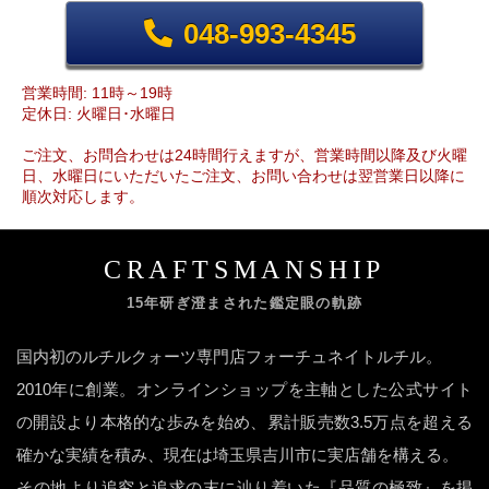
048-993-4345
営業時間: 11時～19時
定休日: 火曜日･水曜日
ご注文、お問合わせは24時間行えますが、営業時間以降及び火曜
日、水曜日にいただいたご注文、お問い合わせは翌営業日以降に
順次対応します。
CRAFTSMANSHIP
15年研ぎ澄まされた鑑定眼の軌跡
国内初のルチルクォーツ専門店フォーチュネイトルチル。
2010年に創業。オンラインショップを主軸とした公式サイト
の開設より本格的な歩みを始め、累計販売数3.5万点を超える
確かな実績を積み、現在は埼玉県吉川市に実店舗を構える。
その地より追究と追求の末に辿り着いた『品質の極致』を掲