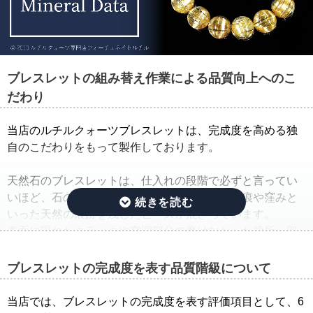
ブレスレットの組み替え作業による品質向上へのこ
だわり
当店のルチルクォーツブレスレットは、完成度を高める独
自のこだわりをもって製作しております。
天然石のブレスレットは、仕入れの段階で必ずと言ってい
いほど、石の品質のバラつきが生じ、クラック痕や窪みと
いった天然の痕跡を残したビーズが混ざっています。
表面に現れたクラックや空洞部分の磨けなかった箇所、部
分的に平面になっている箇所は、一般的に欠けや凹みと呼
ばれています。
ブレスレットの完成度を表す品質階級について
そこで当店では、ルチルクォーツブレスレットを仕入れた
当店では、ブレスレットの完成度を表す評価項目として、6