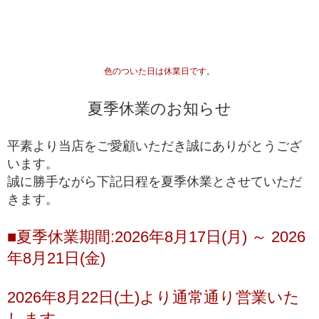
最高品質
入手が極めて難しいブレスレット
一般に流通していないライン
専門工場で10％程度しか組み上げることができな
い、入手が難しいブレスレット
高品質+
色のついた日は休業日です。
*1
国内でトップクオリティ
として販売されているライ
ン
夏季休業のお知らせ
一般的に天然石市場に流通しており、国内・国外問
高品質
わず、バイヤーを介さずに誰でも仕入れることがで
平素より当店をご愛顧いただき誠にありがとうござ
きるブレスレット
います。
誠に勝手ながら下記日程を夏季休業とさせていただ
ルチルクォーツが初めての方や、低価格でも品質の
きます。
入門モデル
良いルチルクォーツを楽しみたい方にお勧めの入門
ブレスレット
■夏季休業期間:2026年8月17日(月) ～ 2026
※上記の階級は、主に産出量の最も多いゴールドルチルクォーツを対象に適
年8月21日(金)
用している基準となります。ビーズへの加工が少ない希少な色味の種類にお
きましては、品質データが充分に収集できていないこともあり、ゴールドル
チルクォーツと同じ基準値で品質を測ることが難しく、高品質以上の品質階
2026年8月22日(土)より通常通り営業いた
級を基本的に定めておりません。
します。