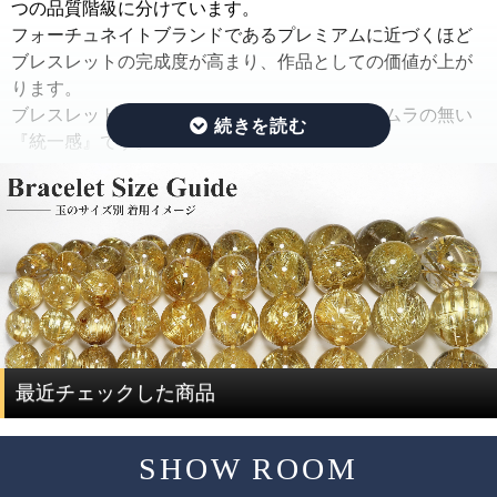
ままの状態でご紹介するのではなく、手間ひまをかけた
つの品質階級に分けています。
「組み替え作業」を行っています。
フォーチュネイトブランドであるプレミアムに近づくほど
ブレスレットの完成度が高まり、作品としての価値が上が
この作業では、ルチルのタイプ(ルチルの入り方、ルチルの
ります。
太さ、ルチルの色味、ルチルの内包量)と、水晶の透明度を
ブレスレットの完成度を決める基準は、品質にムラの無い
できる限り揃えるように努めています。
『統一感』です。
さらに、目立つクラック痕や窪みを残したビーズはできる
限り取り除き、ブレスレットを組み直すことで、製品とし
その統一感とは何かをご説明したいと思います。
ての品質を大幅に高めています。
ルチルクォーツは、水晶にルチルが内包されている鉱物で
通常、この組み替え作業を行うには、同じサイズ、同じ品
す。
質のブレスレットを複数用意する必要があり、費用がかさ
ルチルクォーツを評価する際には、ルチルと水晶で分けて
んでしまい容易なことではありません。
評価する必要があります。
ですが、ルチルクォーツに特化した専門店だからこそ、一
度に大量にルチルクォーツを仕入れることで費用を抑え、
ルチルクォーツの評価は、「ルチル」「水晶」の2つの要素
最近チェックした商品
サイズ毎に本数も揃うことで、この組み替え作業を可能と
で決まります。
しています。
SHOW ROOM
評価要素
基準となる評価ポイント
ただし、希少性の高いルチルクォーツは、仕入れのチャン