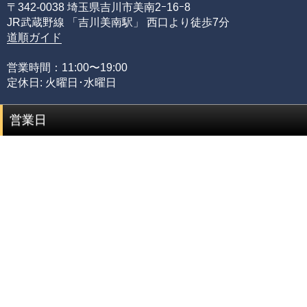
〒342-0038 埼玉県吉川市美南2ｰ16ｰ8
質を網羅する必要があるからです。
JR武蔵野線 「吉川美南駅」 西口より徒歩7分
限られた品質の知識のみでは、正確な品質評価をすること
道順ガイド
が出来ません。
専門店としてルチルクォーツに情熱を注ぎ、ありとあらゆ
営業時間：11:00〜19:00
る加工工場に足を運び、積み重ねてきた品質知識があるか
定休日: 火曜日･水曜日
らこそ可能にできた、当店のみができる品質管理の基準で
す。
営業日
品質階級
説明
セミプレミアムをベースに可能な限りビーズを入れ
プレミアム
替えていき、各ビーズの品質ムラを無した、最も完
成度(統一感)の高い傑作ブレスレット
最高品質をベースにビーズを入れ替えていき、各ビ
セミプレミアム
ーズの品質水準が最も高いプレミアムビーズのみで
組み上げた、完成度(統一感)の高いブレスレット
専門工場で3％程度しか組み上げることができない、