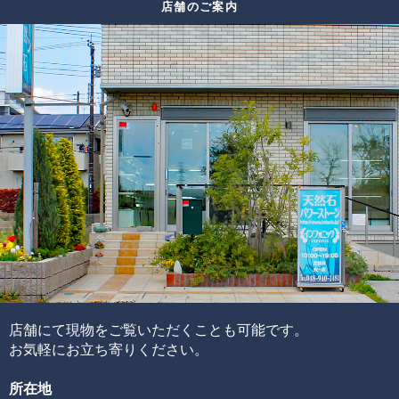
店舗のご案内
スも限られてしまうため、替えのビーズをご用意できない
色味
場合がございます。
太さ
ルチル
その場合は、ありのままの美しさをご紹介しております。
輝き方
入り方
色味
水晶
透明度
この他にも細かい評価ポイントはございますが、大きく分
けて6つの評価ポイントを基に、各要素の水準が決まり、そ
れらを合算することで品質を見極めています。
ブレスレットの品質階級は、ブレスレットを構成している
各ビーズの品質水準の高さと品質水準のムラで決まりま
す。
通常、半貴石には上記のような基準を基にした品質管理を
店舗にて現物をご覧いただくことも可能です。
することが出来ません。
お気軽にお立ち寄りください。
その理由として、何百種類もの天然石ビーズを評価するた
所在地
めには、それぞれの石の一番下から一番上までの全ての品