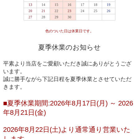
最高品質
入手が極めて難しいブレスレット
一般に流通していないライン
専門工場で10％程度しか組み上げることができな
い、入手が難しいブレスレット
高品質+
色のついた日は休業日です。
*1
国内でトップクオリティ
として販売されているライ
ン
夏季休業のお知らせ
一般的に天然石市場に流通しており、国内・国外問
高品質
わず、バイヤーを介さずに誰でも仕入れることがで
平素より当店をご愛顧いただき誠にありがとうござ
きるブレスレット
います。
誠に勝手ながら下記日程を夏季休業とさせていただ
ルチルクォーツが初めての方や、低価格でも品質の
きます。
入門モデル
良いルチルクォーツを楽しみたい方にお勧めの入門
ブレスレット
■夏季休業期間:2026年8月17日(月) ～ 2026
※上記の階級は、主に産出量の最も多いゴールドルチルクォーツを対象に適
年8月21日(金)
用している基準となります。ビーズへの加工が少ない希少な色味の種類にお
きましては、品質データが充分に収集できていないこともあり、ゴールドル
チルクォーツと同じ基準値で品質を測ることが難しく、高品質以上の品質階
2026年8月22日(土)より通常通り営業いた
級を基本的に定めておりません。
します。