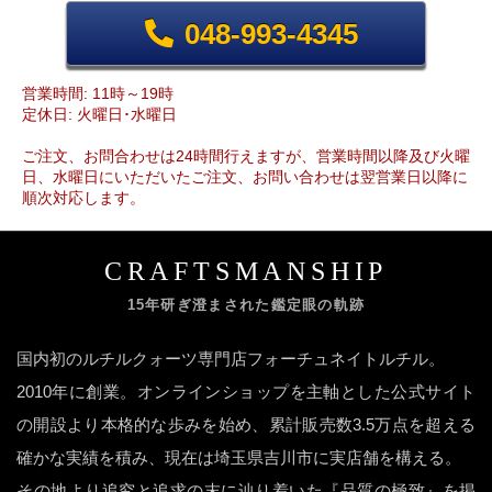
048-993-4345
営業時間: 11時～19時
定休日: 火曜日･水曜日
ご注文、お問合わせは24時間行えますが、営業時間以降及び火曜
日、水曜日にいただいたご注文、お問い合わせは翌営業日以降に
順次対応します。
CRAFTSMANSHIP
15年研ぎ澄まされた鑑定眼の軌跡
国内初のルチルクォーツ専門店フォーチュネイトルチル。
2010年に創業。オンラインショップを主軸とした公式サイト
の開設より本格的な歩みを始め、累計販売数3.5万点を超える
確かな実績を積み、現在は埼玉県吉川市に実店舗を構える。
その地より追究と追求の末に辿り着いた『品質の極致』を掲