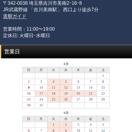
〒342-0038 埼玉県吉川市美南2ｰ16ｰ8
質を網羅する必要があるからです。
JR武蔵野線 「吉川美南駅」 西口より徒歩7分
限られた品質の知識のみでは、正確な品質評価をすること
道順ガイド
が出来ません。
専門店としてルチルクォーツに情熱を注ぎ、ありとあらゆ
営業時間：11:00〜19:00
る加工工場に足を運び、積み重ねてきた品質知識があるか
定休日: 火曜日･水曜日
らこそ可能にできた、当店のみができる品質管理の基準で
す。
営業日
品質階級
説明
セミプレミアムをベースに可能な限りビーズを入れ
プレミアム
替えていき、各ビーズの品質ムラを無した、最も完
成度(統一感)の高い傑作ブレスレット
最高品質をベースにビーズを入れ替えていき、各ビ
セミプレミアム
ーズの品質水準が最も高いプレミアムビーズのみで
組み上げた、完成度(統一感)の高いブレスレット
専門工場で3％程度しか組み上げることができない、