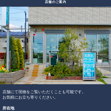
店舗のご案内
スも限られてしまうため、替えのビーズをご用意できない
色味
場合がございます。
太さ
ルチル
その場合は、ありのままの美しさをご紹介しております。
輝き方
入り方
色味
水晶
透明度
この他にも細かい評価ポイントはございますが、大きく分
けて6つの評価ポイントを基に、各要素の水準が決まり、そ
れらを合算することで品質を見極めています。
ブレスレットの品質階級は、ブレスレットを構成している
各ビーズの品質水準の高さと品質水準のムラで決まりま
す。
通常、半貴石には上記のような基準を基にした品質管理を
店舗にて現物をご覧いただくことも可能です。
することが出来ません。
お気軽にお立ち寄りください。
その理由として、何百種類もの天然石ビーズを評価するた
所在地
めには、それぞれの石の一番下から一番上までの全ての品