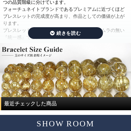
ままの状態でご紹介するのではなく、手間ひまをかけた
つの品質階級に分けています。
「組み替え作業」を行っています。
フォーチュネイトブランドであるプレミアムに近づくほど
ブレスレットの完成度が高まり、作品としての価値が上が
この作業では、ルチルのタイプ(ルチルの入り方、ルチルの
ります。
太さ、ルチルの色味、ルチルの内包量)と、水晶の透明度を
ブレスレットの完成度を決める基準は、品質にムラの無い
できる限り揃えるように努めています。
『統一感』です。
さらに、目立つクラック痕や窪みを残したビーズはできる
限り取り除き、ブレスレットを組み直すことで、製品とし
その統一感とは何かをご説明したいと思います。
ての品質を大幅に高めています。
ルチルクォーツは、水晶にルチルが内包されている鉱物で
通常、この組み替え作業を行うには、同じサイズ、同じ品
す。
質のブレスレットを複数用意する必要があり、費用がかさ
ルチルクォーツを評価する際には、ルチルと水晶で分けて
んでしまい容易なことではありません。
評価する必要があります。
ですが、ルチルクォーツに特化した専門店だからこそ、一
度に大量にルチルクォーツを仕入れることで費用を抑え、
ルチルクォーツの評価は、「ルチル」「水晶」の2つの要素
最近チェックした商品
サイズ毎に本数も揃うことで、この組み替え作業を可能と
で決まります。
しています。
SHOW ROOM
評価要素
基準となる評価ポイント
ただし、希少性の高いルチルクォーツは、仕入れのチャン