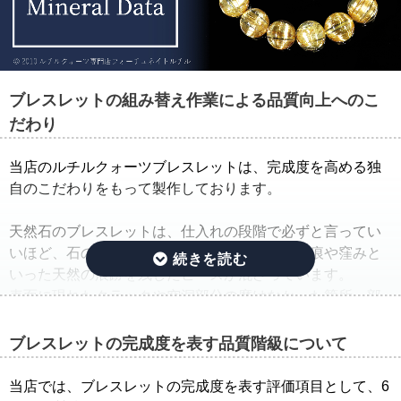
ブレスレットの組み替え作業による品質向上へのこ
だわり
当店のルチルクォーツブレスレットは、完成度を高める独
自のこだわりをもって製作しております。
天然石のブレスレットは、仕入れの段階で必ずと言ってい
いほど、石の品質のバラつきが生じ、クラック痕や窪みと
いった天然の痕跡を残したビーズが混ざっています。
表面に現れたクラックや空洞部分の磨けなかった箇所、部
分的に平面になっている箇所は、一般的に欠けや凹みと呼
ばれています。
ブレスレットの完成度を表す品質階級について
そこで当店では、ルチルクォーツブレスレットを仕入れた
当店では、ブレスレットの完成度を表す評価項目として、6