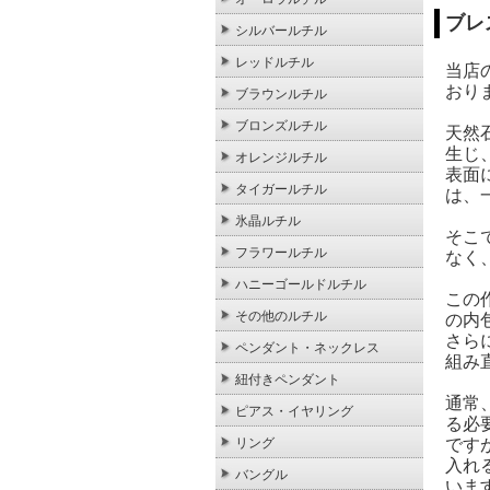
ブレ
シルバールチル
レッドルチル
当店
おり
ブラウンルチル
ブロンズルチル
天然
生じ
オレンジルチル
表面
タイガールチル
は、
氷晶ルチル
そこ
フラワールチル
なく
ハニーゴールドルチル
この
その他のルチル
の内
さら
ペンダント・ネックレス
組み
紐付きペンダント
通常
ピアス・イヤリング
る必
です
リング
入れ
バングル
いま