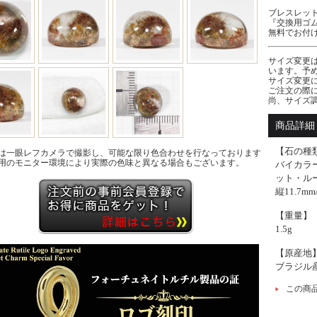
ブレスレッ
『交換用ゴ
無料でお付
サイズ変更
います。予
サイズ変更
ご注文の際
尚、サイズ
バイカラー
商品詳細 
【石の種
は一眼レフカメラで撮影し、可能な限り色合わせを行なっております
用のモニター環境により実際の色味と異なる場合もございます。
バイカラ
ット・ル
縦11.7mm
【重量】
1.5g
【原産地
ブラジル
この商