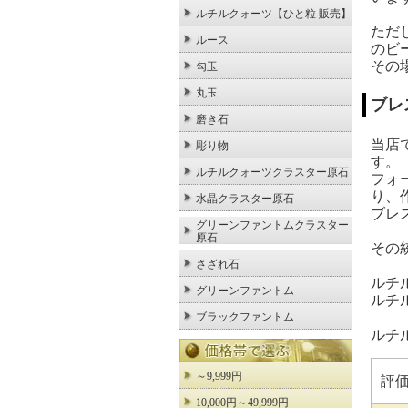
ルチルクォーツ【ひと粒 販売】
ただ
ルース
のビ
その
勾玉
丸玉
ブレ
磨き石
当店
彫り物
す。
ルチルクォーツクラスター原石
フォ
り、
水晶クラスター原石
ブレ
グリーンファントムクラスター
原石
その
さざれ石
ルチ
グリーンファントム
ルチ
ブラックファントム
ルチ
～9,999円
評
10,000円～49,999円