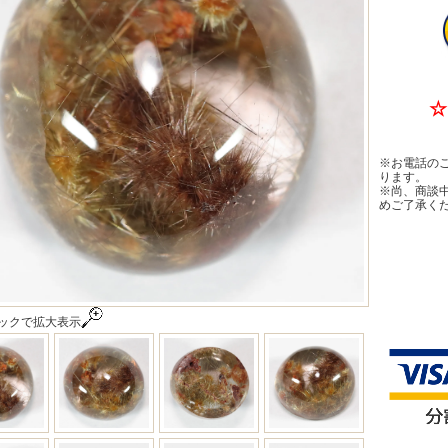
☆
※お電話の
ります。
※尚、商談
めご了承く
ックで拡大表示