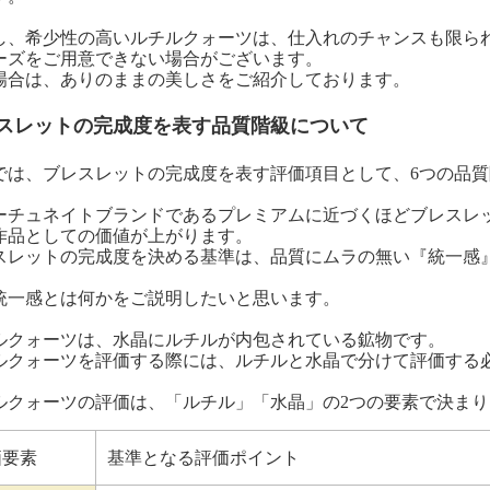
し、希少性の高いルチルクォーツは、仕入れのチャンスも限ら
ーズをご用意できない場合がございます。
場合は、ありのままの美しさをご紹介しております。
スレットの完成度を表す品質階級について
では、ブレスレットの完成度を表す評価項目として、6つの品
ーチュネイトブランドであるプレミアムに近づくほどブレスレ
作品としての価値が上がります。
スレットの完成度を決める基準は、品質にムラの無い『統一感
統一感とは何かをご説明したいと思います。
ルクォーツは、水晶にルチルが内包されている鉱物です。
ルクォーツを評価する際には、ルチルと水晶で分けて評価する
ルクォーツの評価は、「ルチル」「水晶」の2つの要素で決まり
価要素
基準となる評価ポイント