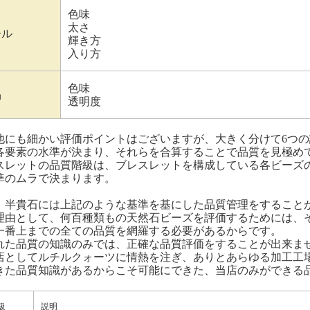
色味
太さ
チル
輝き方
入り方
色味
晶
透明度
他にも細かい評価ポイントはございますが、大きく分けて6つ
各要素の水準が決まり、それらを合算することで品質を見極め
スレットの品質階級は、ブレスレットを構成している各ビーズ
準のムラで決まります。
、半貴石には上記のような基準を基にした品質管理をすること
理由として、何百種類もの天然石ビーズを評価するためには、
一番上までの全ての品質を網羅する必要があるからです。
れた品質の知識のみでは、正確な品質評価をすることが出来ま
店としてルチルクォーツに情熱を注ぎ、ありとあらゆる加工工
きた品質知識があるからこそ可能にできた、当店のみができる
級
説明