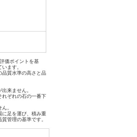
の評価ポイントを基
ています。
の品質水準の高さと品
が出来ません。
それぞれの石の一番下
せん。
場に足を運び、積み重
品質管理の基準です。