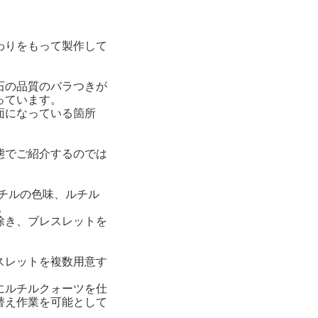
わりをもって製作して
石の品質のバラつきが
っています。
面になっている箇所
態でご紹介するのでは
チルの色味、ルチル
。
除き、ブレスレットを
スレットを複数用意す
にルチルクォーツを仕
替え作業を可能として