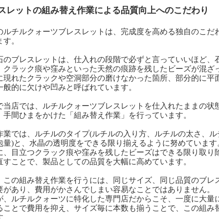
スレットの組み替え作業による品質向上へのこだわり
のルチルクォーツブレスレットは、完成度を高める独自のこだ
ます。
石のブレスレットは、仕入れの段階で必ずと言っていいほど、
、クラック痕や窪みといった天然の痕跡を残したビーズが混ざ
に現れたクラックや空洞部分の磨けなかった箇所、部分的に平
一般的に欠けや凹みと呼ばれています。
で当店では、ルチルクォーツブレスレットを仕入れたままの状
、手間ひまをかけた「組み替え作業」を行っています。
作業では、ルチルのタイプ(ルチルの入り方、ルチルの太さ、ル
包量)と、水晶の透明度をできる限り揃えるように努めています
に、目立つクラック痕や窪みを残したビーズはできる限り取り
直すことで、製品としての品質を大幅に高めています。
、この組み替え作業を行うには、同じサイズ、同じ品質のブレ
要があり、費用がかさんでしまい容易なことではありません。
が、ルチルクォーツに特化した専門店だからこそ、一度に大量
ることで費用を抑え、サイズ毎に本数も揃うことで、この組み
す。