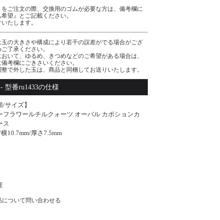
トをご注文の際、交換用のゴムが必要な方は、備考欄に
ム希望』とご記載ください。
けいたします。
は玉の大きさや構成により若干の誤差がでる場合がござ
めご了承ください。
において、ゆるめ、きつめなどのご希望がある場合は、
に備考欄にごきさいください。
調整で外した玉は、商品と同梱してお送りいたします。
フラワールチルクォーツ オーバル カボションカット ルース [型番ru143
- 型番ru1433の仕様
類/サイズ】
ーフラワールチルクォーツ オーバル カボションカ
ース
/横10.7mm/厚さ7.5mm
】
産
品について問い合わせる