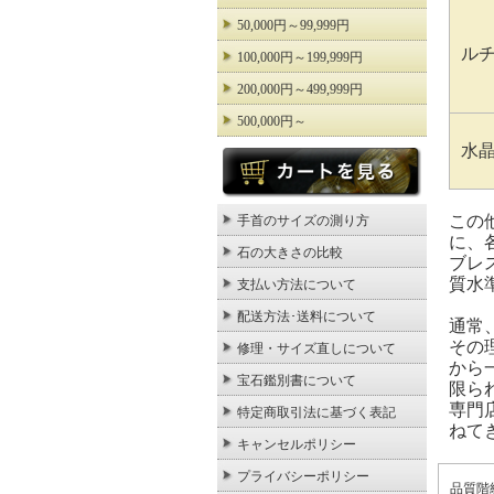
50,000円～99,999円
ル
100,000円～199,999円
200,000円～499,999円
500,000円～
水
この
手首のサイズの測り方
に、
石の大きさの比較
ブレ
質水
支払い方法について
配送方法･送料について
通常
その
修理・サイズ直しについて
から
宝石鑑別書について
限ら
専門
特定商取引法に基づく表記
ねて
キャンセルポリシー
プライバシーポリシー
品質階