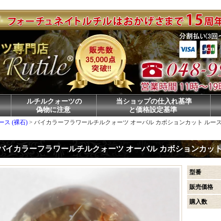
ルチルクォーツの
当ショップの仕入れ基準
偽物に注意
と価格設定基準
ース (裸石)
>
バイカラーフラワールチルクォーツ オーバル カボションカット ルース [型
バイカラーフラワールチルクォーツ オーバル カボションカット ルー
型番
販売価格
購入数