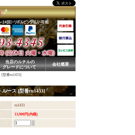
当店のルチルの
会社概要
グレードについて
番ru1433]
ス [型番ru1433]
ru1433
13,900円(内税)