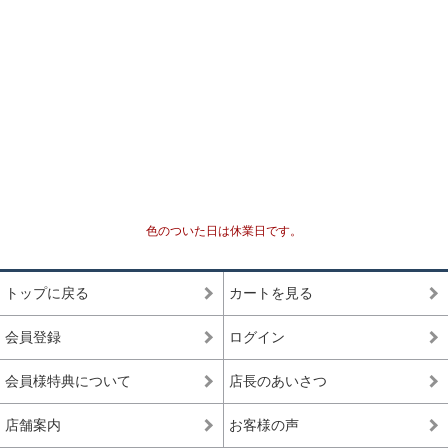
最高品質をベースにビーズを入れ替えていき、各ビ
セミプレミアム
ーズの品質水準が最も高いプレミアムビーズのみで
組み上げた、完成度(統一感)の高いブレスレット
専門工場で3％程度しか組み上げることができない、
最高品質
入手が極めて難しいブレスレット
一般に流通していないライン
専門工場で10％程度しか組み上げることができな
い、入手が難しいブレスレット
高品質+
色のついた日は休業日です。
*1
国内でトップクオリティ
として販売されているライ
ン
トップに戻る
カートを見る
一般的に天然石市場に流通しており、国内・国外問
高品質
わず、バイヤーを介さずに誰でも仕入れることがで
会員登録
ログイン
きるブレスレット
会員様特典について
店長のあいさつ
ルチルクォーツが初めての方や、低価格でも品質の
入門モデル
良いルチルクォーツを楽しみたい方にお勧めの入門
店舗案内
お客様の声
ブレスレット