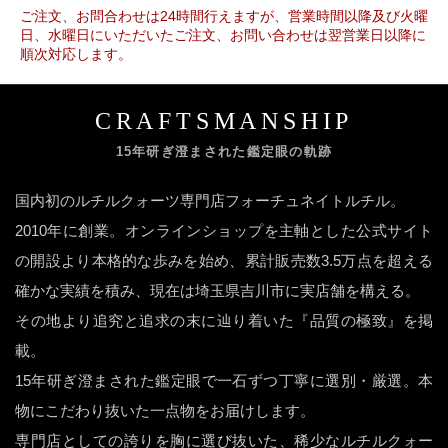
ご注文、お問合わせは24時間行えますが、営業時間以降及び火曜
日、水曜日にいただいたご注文、お問い合わせは翌営業日以降に
順次対応します。
CRAFTSMANSHIP
15年研ぎ澄まされた鑑定眼の軌跡
国内初のルチルクォーツ専門店フォーチュネイトルチル。
2010年に創業。オンラインショップを主軸とした公式サイト
の開設より本格的な歩みを始め、累計販売数3.5万点を超える
確かな実績を積み、現在は埼玉県吉川市に実店舗を構える。
その地より追究と追求の末に辿り着いた『品質の極致』を掲
載。
15年研ぎ澄まされた鑑定眼で一石ずつ丁寧に選別・厳選。本
物にこだわり抜いた一点物をお届けします。
専門店としての誇りを胸に選び抜いた、稀少なルチルクォー