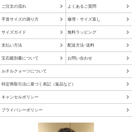
ご注文の流れ
よくあるご質問
※上記の階級は、主に産出量の最も多いゴールドルチルクォーツを対象に適
用している基準となります。ビーズへの加工が少ない希少な色味の種類にお
手首サイズの測り方
修理・サイズ直し
きましては、品質データが充分に収集できていないこともあり、ゴールドル
チルクォーツと同じ基準値で品質を測ることが難しく、高品質以上の品質階
級を基本的に定めておりません。
サイズガイド
無料ラッピング
*1 トップクオリティは、品質が最も高いという意味で一般に用いられ、最
支払い方法
配送方法･送料
高級、最高品質、高品質の中の最上位(ハイエンド)を総称して使われます。
宝石鑑別書について
お問い合わせ
ルチルクォーツについて
特定商取引法に基づく表記（返品など）
キャンセルポリシー
プライバシーポリシー