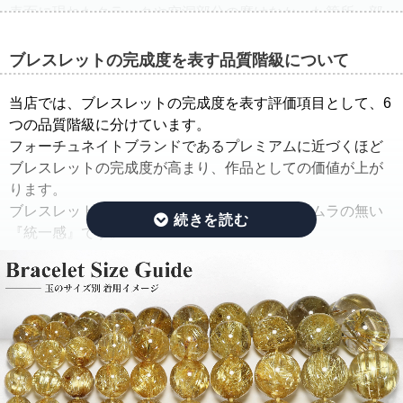
表面に現れたクラックや空洞部分の磨けなかった箇所、部
分的に平面になっている箇所は、一般的に欠けや凹みと呼
ばれています。
ブレスレットの完成度を表す品質階級について
そこで当店では、ルチルクォーツブレスレットを仕入れた
当店では、ブレスレットの完成度を表す評価項目として、6
ままの状態でご紹介するのではなく、手間ひまをかけた
つの品質階級に分けています。
「組み替え作業」を行っています。
フォーチュネイトブランドであるプレミアムに近づくほど
ブレスレットの完成度が高まり、作品としての価値が上が
この作業では、ルチルのタイプ(ルチルの入り方、ルチルの
ります。
太さ、ルチルの色味、ルチルの内包量)と、水晶の透明度を
ブレスレットの完成度を決める基準は、品質にムラの無い
できる限り揃えるように努めています。
『統一感』です。
さらに、目立つクラック痕や窪みを残したビーズはできる
限り取り除き、ブレスレットを組み直すことで、製品とし
その統一感とは何かをご説明したいと思います。
ての品質を大幅に高めています。
ルチルクォーツは、水晶にルチルが内包されている鉱物で
通常、この組み替え作業を行うには、同じサイズ、同じ品
す。
質のブレスレットを複数用意する必要があり、費用がかさ
ルチルクォーツを評価する際には、ルチルと水晶で分けて
んでしまい容易なことではありません。
評価する必要があります。
ですが、ルチルクォーツに特化した専門店だからこそ、一