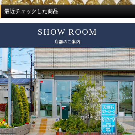
度に大量にルチルクォーツを仕入れることで費用を抑え、
ルチルクォーツの評価は、「ルチル」「水晶」の2つの要素
最近チェックした商品
サイズ毎に本数も揃うことで、この組み替え作業を可能と
で決まります。
しています。
SHOW ROOM
評価要素
基準となる評価ポイント
ただし、希少性の高いルチルクォーツは、仕入れのチャン
店舗のご案内
スも限られてしまうため、替えのビーズをご用意できない
色味
場合がございます。
太さ
ルチル
その場合は、ありのままの美しさをご紹介しております。
輝き方
入り方
色味
水晶
透明度
この他にも細かい評価ポイントはございますが、大きく分
けて6つの評価ポイントを基に、各要素の水準が決まり、そ
れらを合算することで品質を見極めています。
ブレスレットの品質階級は、ブレスレットを構成している
各ビーズの品質水準の高さと品質水準のムラで決まりま