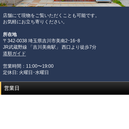
す。
通常、半貴石には上記のような基準を基にした品質管理を
店舗にて現物をご覧いただくことも可能です。
することが出来ません。
お気軽にお立ち寄りください。
その理由として、何百種類もの天然石ビーズを評価するた
所在地
めには、それぞれの石の一番下から一番上までの全ての品
〒342-0038 埼玉県吉川市美南2ｰ16ｰ8
質を網羅する必要があるからです。
JR武蔵野線 「吉川美南駅」 西口より徒歩7分
限られた品質の知識のみでは、正確な品質評価をすること
道順ガイド
が出来ません。
専門店としてルチルクォーツに情熱を注ぎ、ありとあらゆ
営業時間：11:00〜19:00
る加工工場に足を運び、積み重ねてきた品質知識があるか
定休日: 火曜日･水曜日
らこそ可能にできた、当店のみができる品質管理の基準で
す。
営業日
品質階級
説明
セミプレミアムをベースに可能な限りビーズを入れ
プレミアム
替えていき、各ビーズの品質ムラを無した、最も完
成度(統一感)の高い傑作ブレスレット