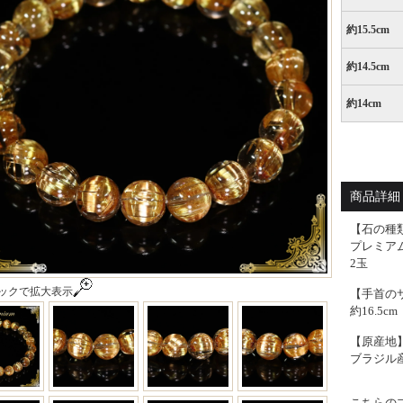
約15.5cm
約14.5cm
約14cm
プレミアム
商品詳細 -
【石の種
プレミアム
2玉
ックで拡大表示
【手首の
約16.5cm
【原産地
ブラジル
こちらの