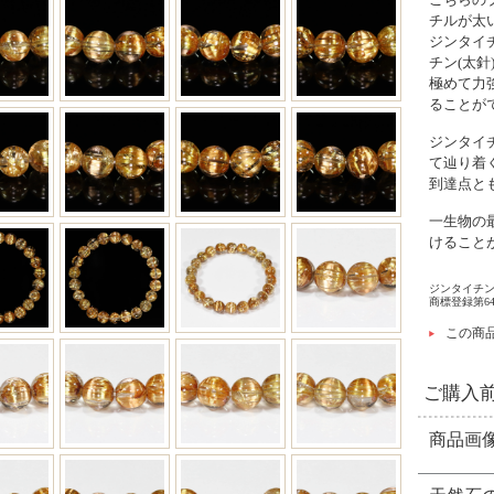
チルが太
ジンタイ
チン(太
極めて力
ることが
ジンタイ
て辿り着
到達点と
一生物の
けること
ジンタイチ
商標登録第645
この商
ご購入
商品画