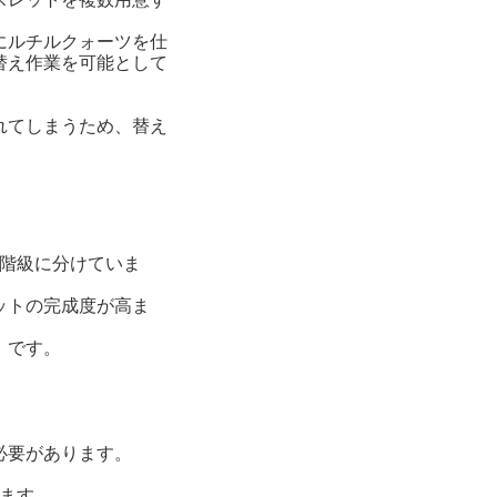
にルチルクォーツを仕
替え作業を可能として
れてしまうため、替え
質階級に分けていま
ットの完成度が高ま
』です。
必要があります。
ます。