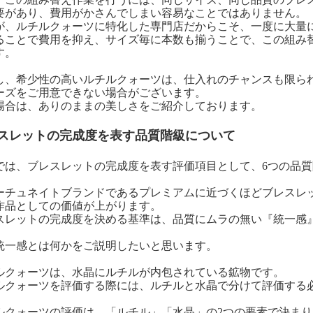
要があり、費用がかさんでしまい容易なことではありません。
が、ルチルクォーツに特化した専門店だからこそ、一度に大量
ることで費用を抑え、サイズ毎に本数も揃うことで、この組み
す。
し、希少性の高いルチルクォーツは、仕入れのチャンスも限ら
ーズをご用意できない場合がございます。
場合は、ありのままの美しさをご紹介しております。
スレットの完成度を表す品質階級について
では、ブレスレットの完成度を表す評価項目として、6つの品
ーチュネイトブランドであるプレミアムに近づくほどブレスレ
作品としての価値が上がります。
スレットの完成度を決める基準は、品質にムラの無い『統一感
統一感とは何かをご説明したいと思います。
ルクォーツは、水晶にルチルが内包されている鉱物です。
ルクォーツを評価する際には、ルチルと水晶で分けて評価する
ルクォーツの評価は、「ルチル」「水晶」の2つの要素で決まり