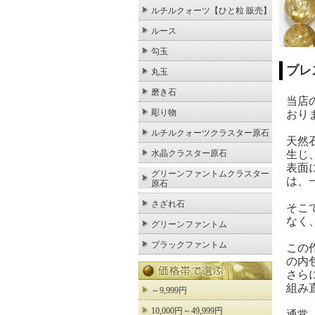
ルチルクォーツ【ひと粒 販売】
ルース
勾玉
ブレ
丸玉
磨き石
当店
彫り物
おり
ルチルクォーツクラスター原石
天然
生じ
水晶クラスター原石
表面
グリーンファントムクラスター
は、
原石
さざれ石
そこ
なく
グリーンファントム
ブラックファントム
この
の内
さら
組み
～9,999円
10,000円～49,999円
通常