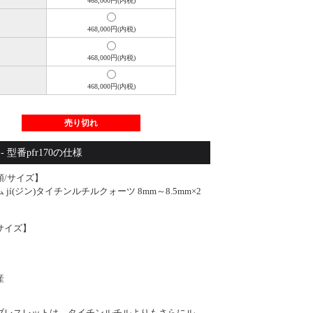
468,000円(内税)
468,000円(内税)
468,000円(内税)
468,000円(内税)
売り切れ
 jí(ジン)タイチンルチルクォーツ 8mm～8.5mm玉 ブレスレット (手首サイズ16
 型番pfr170の仕様
類/サイズ】
 jí(ジン)タイチンルチルクォーツ 8mm～8.5mm×2
サイズ】
】
産
ブレスレットは、タイチンルチルよりもさらにル