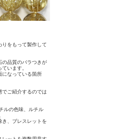
わりをもって製作して
石の品質のバラつきが
っています。
面になっている箇所
態でご紹介するのでは
チルの色味、ルチル
。
除き、ブレスレットを
スレットを複数用意す