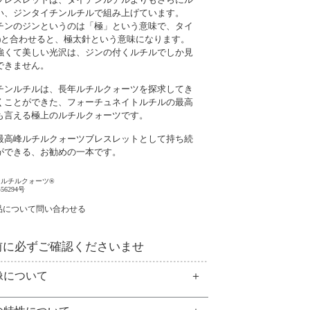
い、ジンタイチンルチルで組み上げています。
チンのジンというのは「極」という意味で、タイ
針)と合わせると、極太針という意味になります。
強くて美しい光沢は、ジンの付くルチルでしか見
できません。
チンルチルは、長年ルチルクォーツを探求してき
くことができた、フォーチュネイトルチルの最高
も言える極上のルチルクォーツです。
最高峰ルチルクォーツブレスレットとして持ち続
ができる、お勧めの一本です。
ンルチルクォーツ®
6294号
品について問い合わせる
前に必ずご確認くださいませ
像について