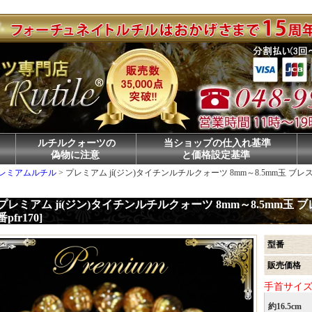
ルチルクォーツの
当ショップの仕入れ基準
偽物に注意
と価格設定基準
レミアムルチル
>
プレミアム jí(ジン)タイチンルチルクォーツ 8mm～8.5mm玉 ブレスレット
プレミアム jí(ジン)タイチンルチルクォーツ 8mm～8.5mm玉 ブレ
番pfr170]
型番
販売価格
手首サイ
約16.5cm