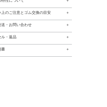
の特性について
い上のご注意とゴム交換の目安
発送・お問い合わせ
セル・返品
別書
GEM REPORT
ご注文商品の宝石鑑別書をご用意する
こともできます。