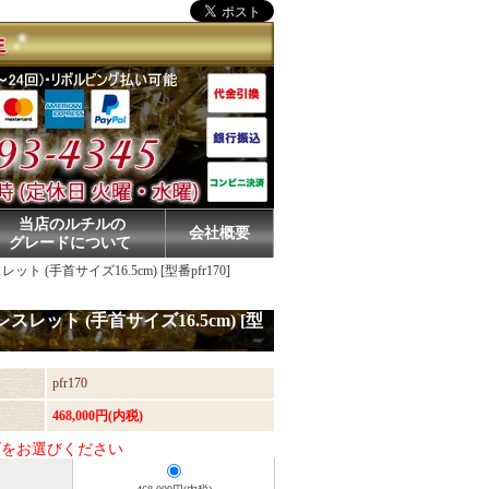
当店のルチルの
会社概要
グレードについて
 (手首サイズ16.5cm) [型番pfr170]
スレット (手首サイズ16.5cm) [型
pfr170
468,000円(内税)
ズをお選びください