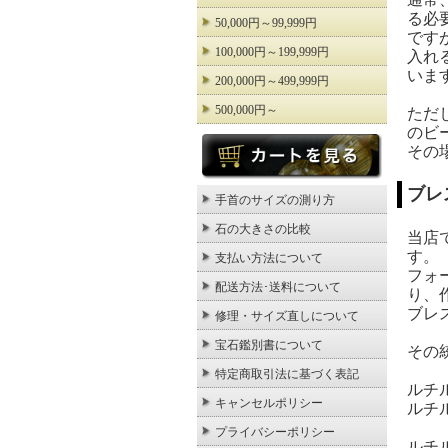
る必
50,000円～99,999円
です
100,000円～199,999円
入れ
いま
200,000円～499,999円
500,000円～
ただ
のビ
その
ブレ
手首のサイズの測り方
石の大きさの比較
当店
す。
支払い方法について
フォ
配送方法･送料について
り、
ブレ
修理・サイズ直しについて
宝石鑑別書について
その
特定商取引法に基づく表記
ルチ
キャンセルポリシー
ルチ
プライバシーポリシー
ルチ