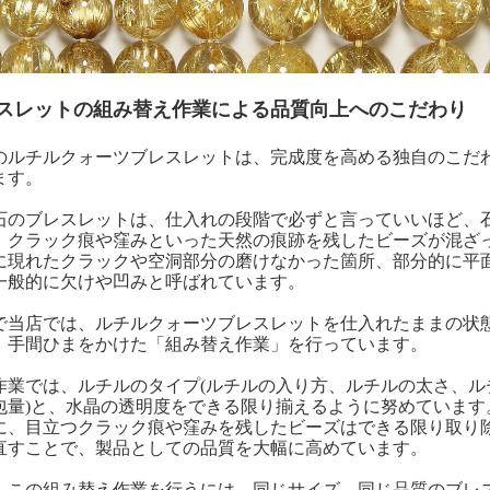
スレットの組み替え作業による品質向上へのこだわり
のルチルクォーツブレスレットは、完成度を高める独自のこだ
ます。
石のブレスレットは、仕入れの段階で必ずと言っていいほど、
、クラック痕や窪みといった天然の痕跡を残したビーズが混ざ
に現れたクラックや空洞部分の磨けなかった箇所、部分的に平
一般的に欠けや凹みと呼ばれています。
で当店では、ルチルクォーツブレスレットを仕入れたままの状
、手間ひまをかけた「組み替え作業」を行っています。
作業では、ルチルのタイプ(ルチルの入り方、ルチルの太さ、ル
包量)と、水晶の透明度をできる限り揃えるように努めています
に、目立つクラック痕や窪みを残したビーズはできる限り取り
直すことで、製品としての品質を大幅に高めています。
、この組み替え作業を行うには、同じサイズ、同じ品質のブレ