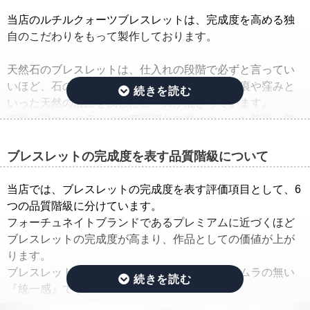
当店のルチルクォーツブレスレットは、完成度を高める独
自のこだわりをもって製作しております。
天然石のブレスレットは、仕入れの段階で必ずと言ってい
いほど、石の品質のバラつきが生じ、クラック痕や窪みと
いった天然の痕跡を残したビーズが混ざっています。
表面に現れたクラックや空洞部分の磨けなかった箇所、部
分的に平面になっている箇所は、一般的に欠けや凹みと呼
ばれています。
ブレスレットの完成度を表す品質階級について
そこで当店では、ルチルクォーツブレスレットを仕入れた
当店では、ブレスレットの完成度を表す評価項目として、6
ままの状態でご紹介するのではなく、手間ひまをかけた
つの品質階級に分けています。
「組み替え作業」を行っています。
フォーチュネイトブランドであるプレミアムに近づくほど
ブレスレットの完成度が高まり、作品としての価値が上が
この作業では、ルチルのタイプ(ルチルの入り方、ルチルの
ります。
太さ、ルチルの色味、ルチルの内包量)と、水晶の透明度を
ブレスレットの完成度を決める基準は、品質にムラの無い
できる限り揃えるように努めています。
『統一感』です。
さらに、目立つクラック痕や窪みを残したビーズはできる