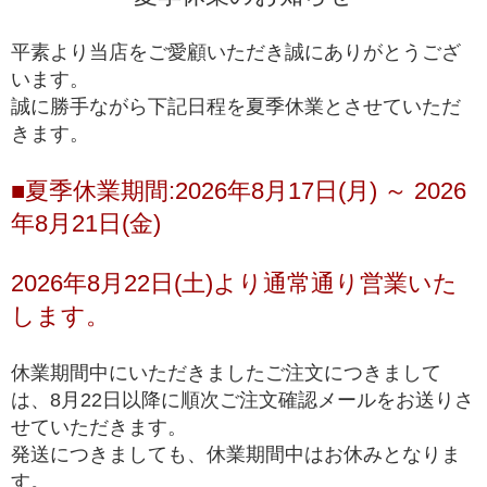
一般的に天然石市場に流通しており、国内・国外問
高品質
わず、バイヤーを介さずに誰でも仕入れることがで
平素より当店をご愛顧いただき誠にありがとうござ
きるブレスレット
います。
誠に勝手ながら下記日程を夏季休業とさせていただ
ルチルクォーツが初めての方や、低価格でも品質の
きます。
入門モデル
良いルチルクォーツを楽しみたい方にお勧めの入門
ブレスレット
■夏季休業期間:2026年8月17日(月) ～ 2026
※上記の階級は、主に産出量の最も多いゴールドルチルクォーツを対象に適
年8月21日(金)
用している基準となります。ビーズへの加工が少ない希少な色味の種類にお
きましては、品質データが充分に収集できていないこともあり、ゴールドル
チルクォーツと同じ基準値で品質を測ることが難しく、高品質以上の品質階
2026年8月22日(土)より通常通り営業いた
級を基本的に定めておりません。
します。
*1 トップクオリティは、品質が最も高いという意味で一般に用いられ、最
高級、最高品質、高品質の中の最上位(ハイエンド)を総称して使われます。
休業期間中にいただきましたご注文につきまして
は、8月22日以降に順次ご注文確認メールをお送りさ
せていただきます。
発送につきましても、休業期間中はお休みとなりま
す。