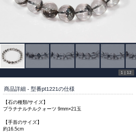
1
|
12
【高品質/クリアタイプ】プラチナルチルクォーツ 9mm玉 ブ
商品詳細 - 型番pt1221の仕様
【石の種類/サイズ】
プラチナルチルクォーツ 9mm×21玉
【手首のサイズ】
約16.5cm