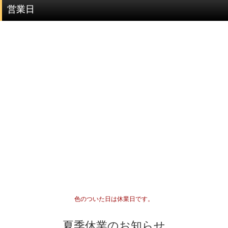
す。
営業日
品質階級
説明
セミプレミアムをベースに可能な限りビーズを入れ
プレミアム
替えていき、各ビーズの品質ムラを無した、最も完
成度(統一感)の高い傑作ブレスレット
最高品質をベースにビーズを入れ替えていき、各ビ
セミプレミアム
ーズの品質水準が最も高いプレミアムビーズのみで
組み上げた、完成度(統一感)の高いブレスレット
専門工場で3％程度しか組み上げることができない、
最高品質
入手が極めて難しいブレスレット
一般に流通していないライン
専門工場で10％程度しか組み上げることができな
い、入手が難しいブレスレット
高品質+
色のついた日は休業日です。
*1
国内でトップクオリティ
として販売されているライ
ン
夏季休業のお知らせ