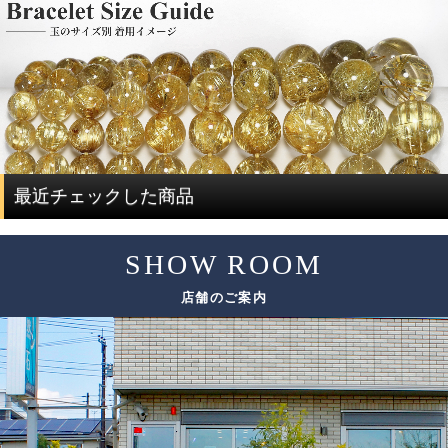
限り取り除き、ブレスレットを組み直すことで、製品とし
その統一感とは何かをご説明したいと思います。
ての品質を大幅に高めています。
ルチルクォーツは、水晶にルチルが内包されている鉱物で
通常、この組み替え作業を行うには、同じサイズ、同じ品
す。
質のブレスレットを複数用意する必要があり、費用がかさ
ルチルクォーツを評価する際には、ルチルと水晶で分けて
んでしまい容易なことではありません。
評価する必要があります。
ですが、ルチルクォーツに特化した専門店だからこそ、一
度に大量にルチルクォーツを仕入れることで費用を抑え、
ルチルクォーツの評価は、「ルチル」「水晶」の2つの要素
最近チェックした商品
サイズ毎に本数も揃うことで、この組み替え作業を可能と
で決まります。
しています。
SHOW ROOM
評価要素
基準となる評価ポイント
ただし、希少性の高いルチルクォーツは、仕入れのチャン
店舗のご案内
スも限られてしまうため、替えのビーズをご用意できない
色味
場合がございます。
太さ
ルチル
その場合は、ありのままの美しさをご紹介しております。
輝き方
入り方
色味
水晶
透明度