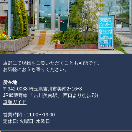
この他にも細かい評価ポイントはございますが、大きく分
けて6つの評価ポイントを基に、各要素の水準が決まり、そ
れらを合算することで品質を見極めています。
ブレスレットの品質階級は、ブレスレットを構成している
各ビーズの品質水準の高さと品質水準のムラで決まりま
す。
通常、半貴石には上記のような基準を基にした品質管理を
店舗にて現物をご覧いただくことも可能です。
することが出来ません。
お気軽にお立ち寄りください。
その理由として、何百種類もの天然石ビーズを評価するた
所在地
めには、それぞれの石の一番下から一番上までの全ての品
〒342-0038 埼玉県吉川市美南2ｰ16ｰ8
質を網羅する必要があるからです。
JR武蔵野線 「吉川美南駅」 西口より徒歩7分
限られた品質の知識のみでは、正確な品質評価をすること
道順ガイド
が出来ません。
専門店としてルチルクォーツに情熱を注ぎ、ありとあらゆ
営業時間：11:00〜19:00
る加工工場に足を運び、積み重ねてきた品質知識があるか
定休日: 火曜日･水曜日
らこそ可能にできた、当店のみができる品質管理の基準で