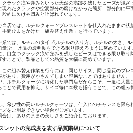
、クラック痕や窪みといった天然の痕跡を残したビーズが混ざ
に現れたクラックや空洞部分の磨けなかった箇所、部分的に平
一般的に欠けや凹みと呼ばれています。
で当店では、ルチルクォーツブレスレットを仕入れたままの状
、手間ひまをかけた「組み替え作業」を行っています。
作業では、ルチルのタイプ(ルチルの入り方、ルチルの太さ、ル
包量)と、水晶の透明度をできる限り揃えるように努めています
に、目立つクラック痕や窪みを残したビーズはできる限り取り
直すことで、製品としての品質を大幅に高めています。
、この組み替え作業を行うには、同じサイズ、同じ品質のブレ
要があり、費用がかさんでしまい容易なことではありません。
が、ルチルクォーツに特化した専門店だからこそ、一度に大量
ることで費用を抑え、サイズ毎に本数も揃うことで、この組み
す。
し、希少性の高いルチルクォーツは、仕入れのチャンスも限ら
ーズをご用意できない場合がございます。
場合は、ありのままの美しさをご紹介しております。
スレットの完成度を表す品質階級について