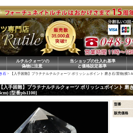
ルチルクォーツの
当ショップの仕入れ基準
偽物に注意
と価格設定基準
き石
>
【入手困難】プラチナルチルクォーツ ポリッシュポイント 磨き石/置物(横5.4cm×奥行3
【入手困難】プラチナルチルクォーツ ポリッシュポイント 磨き石/置物
4cm) [型番pls1100]
型番
販売価格