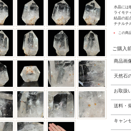
水晶には
ライモナ
結晶の起
チナルチ
この商
ご購入
商品画
天然石
お取扱
送料・
キャン