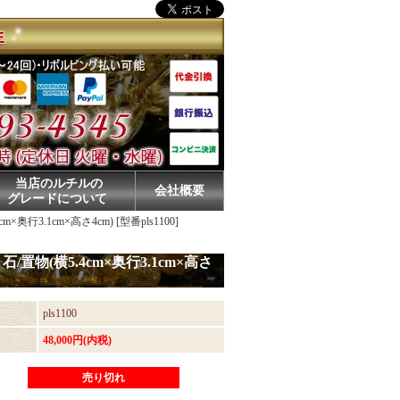
当店のルチルの
会社概要
グレードについて
.1cm×高さ4cm) [型番pls1100]
(横5.4cm×奥行3.1cm×高さ
pls1100
48,000円(内税)
売り切れ