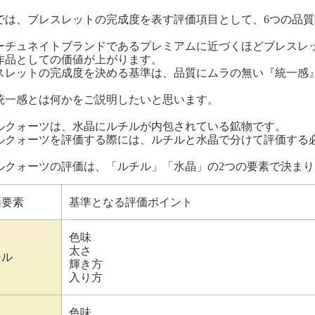
では、ブレスレットの完成度を表す評価項目として、6つの品
ーチュネイトブランドであるプレミアムに近づくほどブレスレ
作品としての価値が上がります。
スレットの完成度を決める基準は、品質にムラの無い『統一感
統一感とは何かをご説明したいと思います。
ルクォーツは、水晶にルチルが内包されている鉱物です。
ルクォーツを評価する際には、ルチルと水晶で分けて評価する
ルクォーツの評価は、「ルチル」「水晶」の2つの要素で決まり
価要素
基準となる評価ポイント
色味
太さ
チル
輝き方
入り方
色味