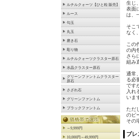
生じ
ルチルクォーツ【ひと粒 販売】
表面
ルース
は、
勾玉
そこ
丸玉
なく
磨き石
この
の内
彫り物
さら
ルチルクォーツクラスター原石
組み
水晶クラスター原石
通常
グリーンファントムクラスター
る必
原石
です
さざれ石
入れ
いま
グリーンファントム
ブラックファントム
ただ
のビ
その
～9,999円
ブレ
10,000円～49,999円