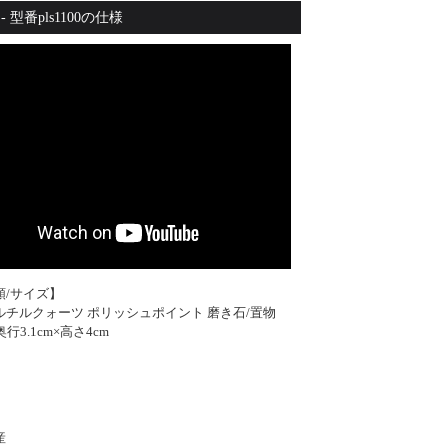
】プラチナルチルクォーツ ポリッシュポイント 磨き石/置物(横5.4cm×奥行3.1
 型番pls1100の仕様
類/サイズ】
ルチルクォーツ ポリッシュポイント 磨き石/置物
奥行3.1cm×高さ4cm
】
産