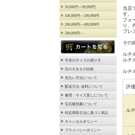
50,000円～99,999円
当店
す。
100,000円～199,999円
フォ
200,000円～499,999円
り、
ブレ
500,000円～
その
ルチ
ルチ
手首のサイズの測り方
石の大きさの比較
ルチ
支払い方法について
評
配送方法･送料について
修理・サイズ直しについて
宝石鑑別書について
ル
特定商取引法に基づく表記
キャンセルポリシー
プライバシーポリシー