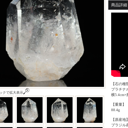
【入手困難
商品詳細 -
【石の種
プラチナ
ックで拡大表示
横5.4cm×
【重量】
88.4g
【原産地
ブラジル