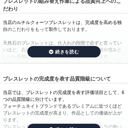
ブレスレットの組み替え作業による品質向上へのこ
だわり
当店のルチルクォーツブレスレットは、完成度を高める独
自のこだわりをもって製作しております。
天然石のブレスレットは、仕入れの段階で必ずと言ってい
いほど、石の品質のバラつきが生じ、クラック痕や窪みと
いった天然の痕跡を残したビーズが混ざっています。
表面に現れたクラックや空洞部分の磨けなかった箇所、部
分的に平面になっている箇所は、一般的に欠けや凹みと呼
ばれています。
ブレスレットの完成度を表す品質階級について
そこで当店では、ルチルクォーツブレスレットを仕入れた
当店では、ブレスレットの完成度を表す評価項目として、6
ままの状態でご紹介するのではなく、手間ひまをかけた
つの品質階級に分けています。
「組み替え作業」を行っています。
フォーチュネイトブランドであるプレミアムに近づくほど
ブレスレットの完成度が高まり、作品としての価値が上が
この作業では、ルチルのタイプ(ルチルの入り方、ルチルの
ります。
太さ、ルチルの色味、ルチルの内包量)と、水晶の透明度を
ブレスレットの完成度を決める基準は、品質にムラの無い