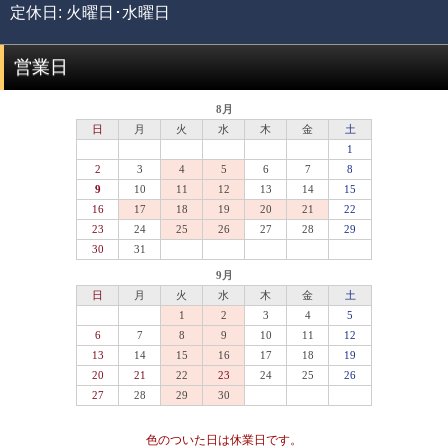
る加工工場に足を運び、積み重ねてきた品質知識があるか
定休日: 火曜日･水曜日
らこそ可能にできた、当店のみができる品質管理の基準で
す。
営業日
品質階級
説明
セミプレミアムをベースに可能な限りビーズを入れ
プレミアム
替えていき、各ビーズの品質ムラを無した、最も完
成度(統一感)の高い傑作ブレスレット
最高品質をベースにビーズを入れ替えていき、各ビ
セミプレミアム
ーズの品質水準が最も高いプレミアムビーズのみで
組み上げた、完成度(統一感)の高いブレスレット
専門工場で3％程度しか組み上げることができない、
最高品質
入手が極めて難しいブレスレット
一般に流通していないライン
専門工場で10％程度しか組み上げることができな
い、入手が難しいブレスレット
高品質+
色のついた日は休業日です。
*1
国内でトップクオリティ
として販売されているライ