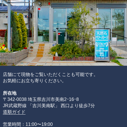
色味
水晶
透明度
この他にも細かい評価ポイントはございますが、大きく分
けて6つの評価ポイントを基に、各要素の水準が決まり、そ
れらを合算することで品質を見極めています。
ブレスレットの品質階級は、ブレスレットを構成している
各ビーズの品質水準の高さと品質水準のムラで決まりま
す。
通常、半貴石には上記のような基準を基にした品質管理を
店舗にて現物をご覧いただくことも可能です。
することが出来ません。
お気軽にお立ち寄りください。
その理由として、何百種類もの天然石ビーズを評価するた
所在地
めには、それぞれの石の一番下から一番上までの全ての品
〒342-0038 埼玉県吉川市美南2ｰ16ｰ8
質を網羅する必要があるからです。
JR武蔵野線 「吉川美南駅」 西口より徒歩7分
限られた品質の知識のみでは、正確な品質評価をすること
道順ガイド
が出来ません。
専門店としてルチルクォーツに情熱を注ぎ、ありとあらゆ
営業時間：11:00〜19:00