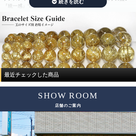
できる限り揃えるように努めています。
『統一感』です。
さらに、目立つクラック痕や窪みを残したビーズはできる
限り取り除き、ブレスレットを組み直すことで、製品とし
その統一感とは何かをご説明したいと思います。
ての品質を大幅に高めています。
ルチルクォーツは、水晶にルチルが内包されている鉱物で
通常、この組み替え作業を行うには、同じサイズ、同じ品
す。
質のブレスレットを複数用意する必要があり、費用がかさ
ルチルクォーツを評価する際には、ルチルと水晶で分けて
んでしまい容易なことではありません。
評価する必要があります。
ですが、ルチルクォーツに特化した専門店だからこそ、一
度に大量にルチルクォーツを仕入れることで費用を抑え、
ルチルクォーツの評価は、「ルチル」「水晶」の2つの要素
最近チェックした商品
サイズ毎に本数も揃うことで、この組み替え作業を可能と
で決まります。
しています。
SHOW ROOM
評価要素
基準となる評価ポイント
ただし、希少性の高いルチルクォーツは、仕入れのチャン
店舗のご案内
スも限られてしまうため、替えのビーズをご用意できない
色味
場合がございます。
太さ
ルチル
その場合は、ありのままの美しさをご紹介しております。
輝き方
入り方