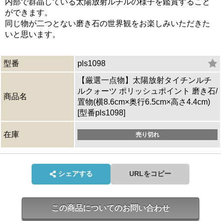
内部で群晶している太陽放射ルチルの様子を鑑賞すること
ができます。
同じ物が二つとない磨き石の世界観をお楽しみいただきた
いと思います。
型番
pls1098
【厳選一点物】太陽放射タイチンルチ
ルクォーツ ポリッシュポイント 磨き石/
商品名
置物(横8.6cm×奥行6.5cm×高さ4.4cm)
[型番pls1098]
在庫
売り切れ
シェアする
URLをコピー
この商品についてのお問い合わせ