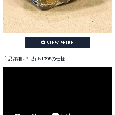
【厳選一点物】太陽放射タイチンルチルクォーツ ポリッシュポイ
商品詳細 - 型番pls1098の仕様