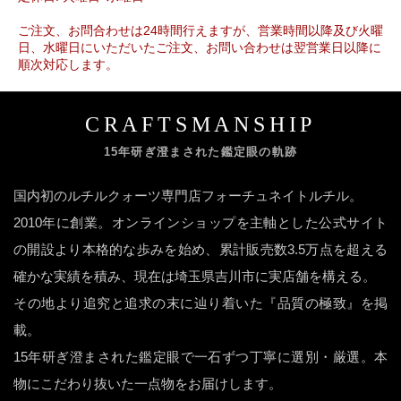
ご注文、お問合わせは24時間行えますが、営業時間以降及び火曜
日、水曜日にいただいたご注文、お問い合わせは翌営業日以降に
順次対応します。
CRAFTSMANSHIP
15年研ぎ澄まされた鑑定眼の軌跡
国内初のルチルクォーツ専門店フォーチュネイトルチル。
2010年に創業。オンラインショップを主軸とした公式サイト
の開設より本格的な歩みを始め、累計販売数3.5万点を超える
確かな実績を積み、現在は埼玉県吉川市に実店舗を構える。
その地より追究と追求の末に辿り着いた『品質の極致』を掲
載。
15年研ぎ澄まされた鑑定眼で一石ずつ丁寧に選別・厳選。本
物にこだわり抜いた一点物をお届けします。