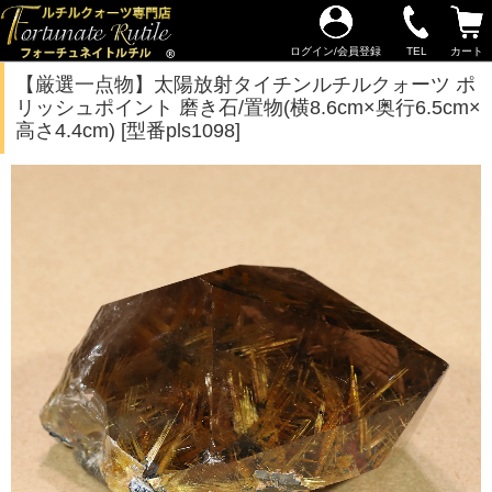
ログイン/会員登録
TEL
カート
【厳選一点物】太陽放射タイチンルチルクォーツ ポ
リッシュポイント 磨き石/置物(横8.6cm×奥行6.5cm×
高さ4.4cm) [型番pls1098]