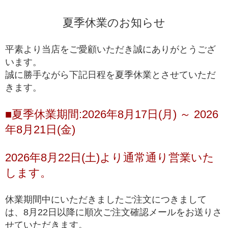
ン
夏季休業のお知らせ
一般的に天然石市場に流通しており、国内・国外問
高品質
わず、バイヤーを介さずに誰でも仕入れることがで
平素より当店をご愛顧いただき誠にありがとうござ
きるブレスレット
います。
誠に勝手ながら下記日程を夏季休業とさせていただ
ルチルクォーツが初めての方や、低価格でも品質の
きます。
入門モデル
良いルチルクォーツを楽しみたい方にお勧めの入門
ブレスレット
■夏季休業期間:2026年8月17日(月) ～ 2026
※上記の階級は、主に産出量の最も多いゴールドルチルクォーツを対象に適
年8月21日(金)
用している基準となります。ビーズへの加工が少ない希少な色味の種類にお
きましては、品質データが充分に収集できていないこともあり、ゴールドル
チルクォーツと同じ基準値で品質を測ることが難しく、高品質以上の品質階
2026年8月22日(土)より通常通り営業いた
級を基本的に定めておりません。
します。
*1 トップクオリティは、品質が最も高いという意味で一般に用いられ、最
高級、最高品質、高品質の中の最上位(ハイエンド)を総称して使われます。
休業期間中にいただきましたご注文につきまして
は、8月22日以降に順次ご注文確認メールをお送りさ
せていただきます。