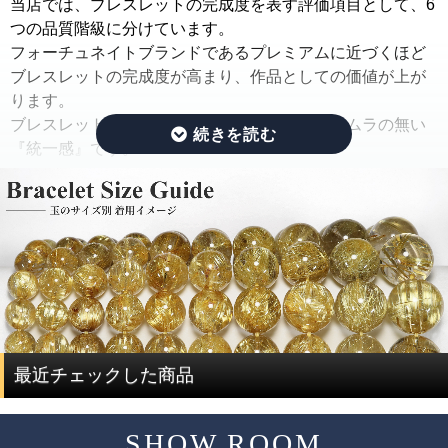
当店では、ブレスレットの完成度を表す評価項目として、6
ままの状態でご紹介するのではなく、手間ひまをかけた
つの品質階級に分けています。
「組み替え作業」を行っています。
フォーチュネイトブランドであるプレミアムに近づくほど
ブレスレットの完成度が高まり、作品としての価値が上が
この作業では、ルチルのタイプ(ルチルの入り方、ルチルの
ります。
太さ、ルチルの色味、ルチルの内包量)と、水晶の透明度を
ブレスレットの完成度を決める基準は、品質にムラの無い
できる限り揃えるように努めています。
『統一感』です。
さらに、目立つクラック痕や窪みを残したビーズはできる
限り取り除き、ブレスレットを組み直すことで、製品とし
その統一感とは何かをご説明したいと思います。
ての品質を大幅に高めています。
ルチルクォーツは、水晶にルチルが内包されている鉱物で
通常、この組み替え作業を行うには、同じサイズ、同じ品
す。
質のブレスレットを複数用意する必要があり、費用がかさ
ルチルクォーツを評価する際には、ルチルと水晶で分けて
んでしまい容易なことではありません。
評価する必要があります。
ですが、ルチルクォーツに特化した専門店だからこそ、一
度に大量にルチルクォーツを仕入れることで費用を抑え、
ルチルクォーツの評価は、「ルチル」「水晶」の2つの要素
最近チェックした商品
サイズ毎に本数も揃うことで、この組み替え作業を可能と
で決まります。
しています。
SHOW ROOM
評価要素
基準となる評価ポイント