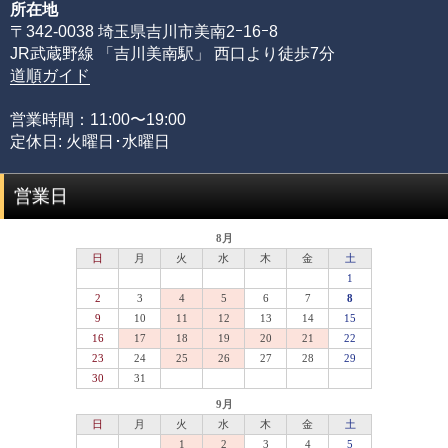
所在地
めには、それぞれの石の一番下から一番上までの全ての品
〒342-0038 埼玉県吉川市美南2ｰ16ｰ8
質を網羅する必要があるからです。
JR武蔵野線 「吉川美南駅」 西口より徒歩7分
限られた品質の知識のみでは、正確な品質評価をすること
道順ガイド
が出来ません。
専門店としてルチルクォーツに情熱を注ぎ、ありとあらゆ
営業時間：11:00〜19:00
る加工工場に足を運び、積み重ねてきた品質知識があるか
定休日: 火曜日･水曜日
らこそ可能にできた、当店のみができる品質管理の基準で
す。
営業日
品質階級
説明
セミプレミアムをベースに可能な限りビーズを入れ
プレミアム
替えていき、各ビーズの品質ムラを無した、最も完
成度(統一感)の高い傑作ブレスレット
最高品質をベースにビーズを入れ替えていき、各ビ
セミプレミアム
ーズの品質水準が最も高いプレミアムビーズのみで
組み上げた、完成度(統一感)の高いブレスレット