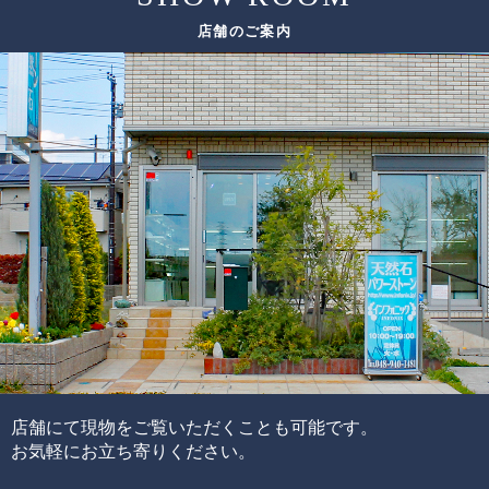
ただし、希少性の高いルチルクォーツは、仕入れのチャン
店舗のご案内
スも限られてしまうため、替えのビーズをご用意できない
色味
場合がございます。
太さ
ルチル
その場合は、ありのままの美しさをご紹介しております。
輝き方
入り方
色味
水晶
透明度
この他にも細かい評価ポイントはございますが、大きく分
けて6つの評価ポイントを基に、各要素の水準が決まり、そ
れらを合算することで品質を見極めています。
ブレスレットの品質階級は、ブレスレットを構成している
各ビーズの品質水準の高さと品質水準のムラで決まりま
す。
通常、半貴石には上記のような基準を基にした品質管理を
店舗にて現物をご覧いただくことも可能です。
することが出来ません。
お気軽にお立ち寄りください。
その理由として、何百種類もの天然石ビーズを評価するた