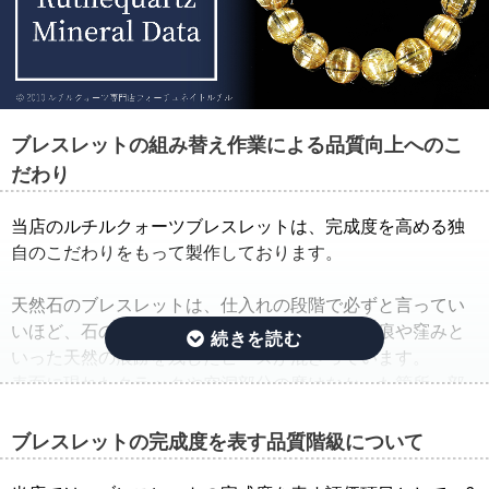
ブレスレットの組み替え作業による品質向上へのこ
だわり
当店のルチルクォーツブレスレットは、完成度を高める独
自のこだわりをもって製作しております。
天然石のブレスレットは、仕入れの段階で必ずと言ってい
いほど、石の品質のバラつきが生じ、クラック痕や窪みと
いった天然の痕跡を残したビーズが混ざっています。
表面に現れたクラックや空洞部分の磨けなかった箇所、部
分的に平面になっている箇所は、一般的に欠けや凹みと呼
ばれています。
ブレスレットの完成度を表す品質階級について
そこで当店では、ルチルクォーツブレスレットを仕入れた