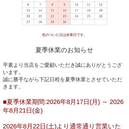
専門工場で3％程度しか組み上げることができない、
最高品質
入手が極めて難しいブレスレット
一般に流通していないライン
専門工場で10％程度しか組み上げることができな
い、入手が難しいブレスレット
高品質+
色のついた日は休業日です。
*1
国内でトップクオリティ
として販売されているライ
ン
夏季休業のお知らせ
一般的に天然石市場に流通しており、国内・国外問
高品質
わず、バイヤーを介さずに誰でも仕入れることがで
平素より当店をご愛顧いただき誠にありがとうござ
きるブレスレット
います。
誠に勝手ながら下記日程を夏季休業とさせていただ
ルチルクォーツが初めての方や、低価格でも品質の
きます。
入門モデル
良いルチルクォーツを楽しみたい方にお勧めの入門
ブレスレット
■夏季休業期間:2026年8月17日(月) ～ 2026
※上記の階級は、主に産出量の最も多いゴールドルチルクォーツを対象に適
年8月21日(金)
用している基準となります。ビーズへの加工が少ない希少な色味の種類にお
きましては、品質データが充分に収集できていないこともあり、ゴールドル
チルクォーツと同じ基準値で品質を測ることが難しく、高品質以上の品質階
2026年8月22日(土)より通常通り営業いた
級を基本的に定めておりません。