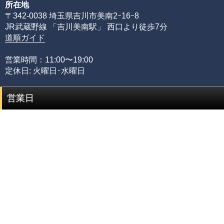
所在地
めには、それぞれの石の一番下から一番上までの全ての品
〒342-0038 埼玉県吉川市美南2ｰ16ｰ8
質を網羅する必要があるからです。
JR武蔵野線 「吉川美南駅」 西口より徒歩7分
限られた品質の知識のみでは、正確な品質評価をすること
道順ガイド
が出来ません。
専門店としてルチルクォーツに情熱を注ぎ、ありとあらゆ
営業時間：11:00〜19:00
る加工工場に足を運び、積み重ねてきた品質知識があるか
定休日: 火曜日･水曜日
らこそ可能にできた、当店のみができる品質管理の基準で
す。
営業日
品質階級
説明
セミプレミアムをベースに可能な限りビーズを入れ
プレミアム
替えていき、各ビーズの品質ムラを無した、最も完
成度(統一感)の高い傑作ブレスレット
最高品質をベースにビーズを入れ替えていき、各ビ
セミプレミアム
ーズの品質水準が最も高いプレミアムビーズのみで
組み上げた、完成度(統一感)の高いブレスレット