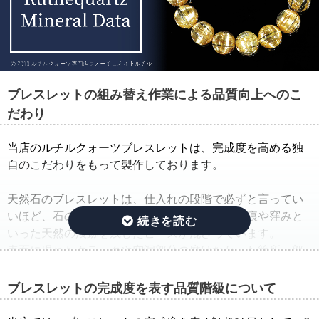
ブレスレットの組み替え作業による品質向上へのこ
だわり
当店のルチルクォーツブレスレットは、完成度を高める独
自のこだわりをもって製作しております。
天然石のブレスレットは、仕入れの段階で必ずと言ってい
いほど、石の品質のバラつきが生じ、クラック痕や窪みと
いった天然の痕跡を残したビーズが混ざっています。
表面に現れたクラックや空洞部分の磨けなかった箇所、部
分的に平面になっている箇所は、一般的に欠けや凹みと呼
ばれています。
ブレスレットの完成度を表す品質階級について
そこで当店では、ルチルクォーツブレスレットを仕入れた