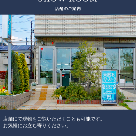
ただし、希少性の高いルチルクォーツは、仕入れのチャン
店舗のご案内
スも限られてしまうため、替えのビーズをご用意できない
色味
場合がございます。
太さ
ルチル
その場合は、ありのままの美しさをご紹介しております。
輝き方
入り方
色味
水晶
透明度
この他にも細かい評価ポイントはございますが、大きく分
けて6つの評価ポイントを基に、各要素の水準が決まり、そ
れらを合算することで品質を見極めています。
ブレスレットの品質階級は、ブレスレットを構成している
各ビーズの品質水準の高さと品質水準のムラで決まりま
す。
通常、半貴石には上記のような基準を基にした品質管理を
店舗にて現物をご覧いただくことも可能です。
することが出来ません。
お気軽にお立ち寄りください。
その理由として、何百種類もの天然石ビーズを評価するた