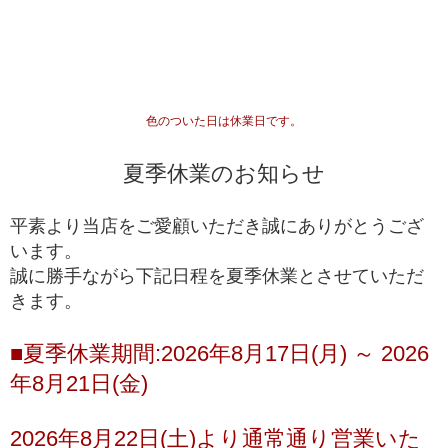
専門工場で3％程度しか組み上げることができない、
最高品質
入手が極めて難しいブレスレット
一般に流通していないライン
専門工場で10％程度しか組み上げることができな
い、入手が難しいブレスレット
高品質+
色のついた日は休業日です。
*1
国内でトップクオリティ
として販売されているライ
ン
夏季休業のお知らせ
一般的に天然石市場に流通しており、国内・国外問
高品質
わず、バイヤーを介さずに誰でも仕入れることがで
平素より当店をご愛顧いただき誠にありがとうござ
きるブレスレット
います。
誠に勝手ながら下記日程を夏季休業とさせていただ
ルチルクォーツが初めての方や、低価格でも品質の
きます。
入門モデル
良いルチルクォーツを楽しみたい方にお勧めの入門
ブレスレット
■夏季休業期間:2026年8月17日(月) ～ 2026
※上記の階級は、主に産出量の最も多いゴールドルチルクォーツを対象に適
年8月21日(金)
用している基準となります。ビーズへの加工が少ない希少な色味の種類にお
きましては、品質データが充分に収集できていないこともあり、ゴールドル
チルクォーツと同じ基準値で品質を測ることが難しく、高品質以上の品質階
2026年8月22日(土)より通常通り営業いた
級を基本的に定めておりません。