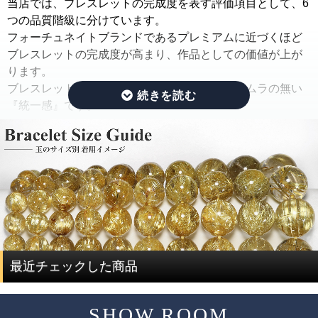
当店では、ブレスレットの完成度を表す評価項目として、6
ままの状態でご紹介するのではなく、手間ひまをかけた
つの品質階級に分けています。
「組み替え作業」を行っています。
フォーチュネイトブランドであるプレミアムに近づくほど
ブレスレットの完成度が高まり、作品としての価値が上が
この作業では、ルチルのタイプ(ルチルの入り方、ルチルの
ります。
太さ、ルチルの色味、ルチルの内包量)と、水晶の透明度を
ブレスレットの完成度を決める基準は、品質にムラの無い
できる限り揃えるように努めています。
『統一感』です。
さらに、目立つクラック痕や窪みを残したビーズはできる
限り取り除き、ブレスレットを組み直すことで、製品とし
その統一感とは何かをご説明したいと思います。
ての品質を大幅に高めています。
ルチルクォーツは、水晶にルチルが内包されている鉱物で
通常、この組み替え作業を行うには、同じサイズ、同じ品
す。
質のブレスレットを複数用意する必要があり、費用がかさ
ルチルクォーツを評価する際には、ルチルと水晶で分けて
んでしまい容易なことではありません。
評価する必要があります。
ですが、ルチルクォーツに特化した専門店だからこそ、一
度に大量にルチルクォーツを仕入れることで費用を抑え、
ルチルクォーツの評価は、「ルチル」「水晶」の2つの要素
最近チェックした商品
サイズ毎に本数も揃うことで、この組み替え作業を可能と
で決まります。
しています。
SHOW ROOM
評価要素
基準となる評価ポイント