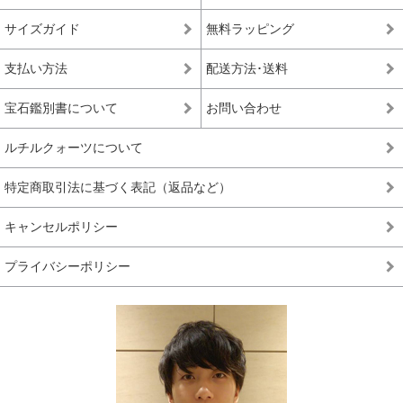
チルクォーツと同じ基準値で品質を測ることが難しく、高品質以上の品質階
級を基本的に定めておりません。
サイズガイド
無料ラッピング
*1 トップクオリティは、品質が最も高いという意味で一般に用いられ、最
支払い方法
配送方法･送料
高級、最高品質、高品質の中の最上位(ハイエンド)を総称して使われます。
宝石鑑別書について
お問い合わせ
ルチルクォーツについて
特定商取引法に基づく表記（返品など）
キャンセルポリシー
プライバシーポリシー