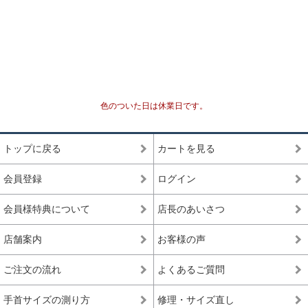
専門工場で3％程度しか組み上げることができない、
最高品質
入手が極めて難しいブレスレット
一般に流通していないライン
専門工場で10％程度しか組み上げることができな
い、入手が難しいブレスレット
高品質+
色のついた日は休業日です。
*1
国内でトップクオリティ
として販売されているライ
ン
トップに戻る
カートを見る
一般的に天然石市場に流通しており、国内・国外問
高品質
わず、バイヤーを介さずに誰でも仕入れることがで
会員登録
ログイン
きるブレスレット
会員様特典について
店長のあいさつ
ルチルクォーツが初めての方や、低価格でも品質の
入門モデル
良いルチルクォーツを楽しみたい方にお勧めの入門
店舗案内
お客様の声
ブレスレット
ご注文の流れ
よくあるご質問
※上記の階級は、主に産出量の最も多いゴールドルチルクォーツを対象に適
用している基準となります。ビーズへの加工が少ない希少な色味の種類にお
手首サイズの測り方
修理・サイズ直し
きましては、品質データが充分に収集できていないこともあり、ゴールドル