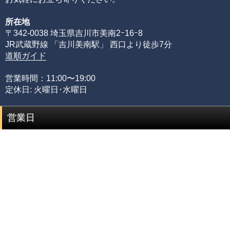
その理由として、何百種類もの天然石ビーズを評価するた
所在地
めには、それぞれの石の一番下から一番上までの全ての品
〒342-0038 埼玉県吉川市美南2ｰ16ｰ8
質を網羅する必要があるからです。
JR武蔵野線 「吉川美南駅」 西口より徒歩7分
限られた品質の知識のみでは、正確な品質評価をすること
道順ガイド
が出来ません。
専門店としてルチルクォーツに情熱を注ぎ、ありとあらゆ
営業時間：11:00〜19:00
る加工工場に足を運び、積み重ねてきた品質知識があるか
定休日: 火曜日･水曜日
らこそ可能にできた、当店のみができる品質管理の基準で
す。
営業日
品質階級
説明
セミプレミアムをベースに可能な限りビーズを入れ
プレミアム
替えていき、各ビーズの品質ムラを無した、最も完
成度(統一感)の高い傑作ブレスレット
最高品質をベースにビーズを入れ替えていき、各ビ
セミプレミアム
ーズの品質水準が最も高いプレミアムビーズのみで
組み上げた、完成度(統一感)の高いブレスレット