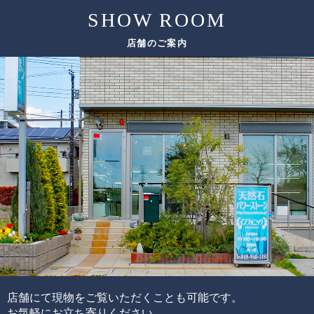
SHOW ROOM
評価要素
基準となる評価ポイント
ただし、希少性の高いルチルクォーツは、仕入れのチャン
店舗のご案内
スも限られてしまうため、替えのビーズをご用意できない
色味
場合がございます。
太さ
ルチル
その場合は、ありのままの美しさをご紹介しております。
輝き方
入り方
色味
水晶
透明度
この他にも細かい評価ポイントはございますが、大きく分
けて6つの評価ポイントを基に、各要素の水準が決まり、そ
れらを合算することで品質を見極めています。
ブレスレットの品質階級は、ブレスレットを構成している
各ビーズの品質水準の高さと品質水準のムラで決まりま
す。
通常、半貴石には上記のような基準を基にした品質管理を
店舗にて現物をご覧いただくことも可能です。
することが出来ません。
お気軽にお立ち寄りください。