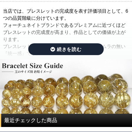
そこで当店では、ルチルクォーツブレスレットを仕入れた
当店では、ブレスレットの完成度を表す評価項目として、6
ままの状態でご紹介するのではなく、手間ひまをかけた
つの品質階級に分けています。
「組み替え作業」を行っています。
フォーチュネイトブランドであるプレミアムに近づくほど
ブレスレットの完成度が高まり、作品としての価値が上が
この作業では、ルチルのタイプ(ルチルの入り方、ルチルの
ります。
太さ、ルチルの色味、ルチルの内包量)と、水晶の透明度を
ブレスレットの完成度を決める基準は、品質にムラの無い
できる限り揃えるように努めています。
『統一感』です。
さらに、目立つクラック痕や窪みを残したビーズはできる
限り取り除き、ブレスレットを組み直すことで、製品とし
その統一感とは何かをご説明したいと思います。
ての品質を大幅に高めています。
ルチルクォーツは、水晶にルチルが内包されている鉱物で
通常、この組み替え作業を行うには、同じサイズ、同じ品
す。
質のブレスレットを複数用意する必要があり、費用がかさ
ルチルクォーツを評価する際には、ルチルと水晶で分けて
んでしまい容易なことではありません。
評価する必要があります。
ですが、ルチルクォーツに特化した専門店だからこそ、一
度に大量にルチルクォーツを仕入れることで費用を抑え、
ルチルクォーツの評価は、「ルチル」「水晶」の2つの要素
最近チェックした商品
サイズ毎に本数も揃うことで、この組み替え作業を可能と
で決まります。
しています。