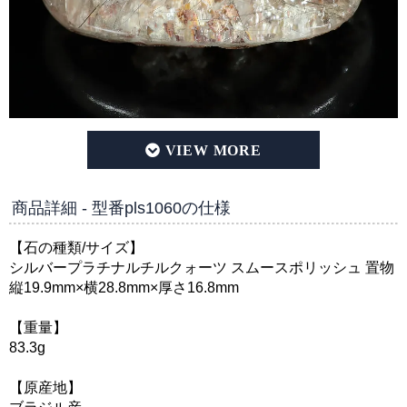
シルバープラチナルチルクォーツ スムースポリッシュ 置物(縦1
商品詳細 - 型番pls1060の仕様
【石の種類/サイズ】
シルバープラチナルチルクォーツ スムースポリッシュ 置物
縦19.9mm×横28.8mm×厚さ16.8mm
【重量】
83.3g
【原産地】