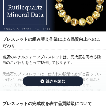
ブレスレットの組み替え作業による品質向上へのこ
だわり
当店のルチルクォーツブレスレットは、完成度を高める独
自のこだわりをもって製作しております。
天然石のブレスレットは、仕入れの段階で必ずと言ってい
いほど、石の品質のバラつきが生じ、クラック痕や窪みと
いった天然の痕跡を残したビーズが混ざっています。
表面に現れたクラックや空洞部分の磨けなかった箇所、部
分的に平面になっている箇所は、一般的に欠けや凹みと呼
ばれています。
ブレスレットの完成度を表す品質階級について