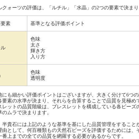
ルクォーツの評価は、「ルチル」「水晶」の2つの要素で決まり
価要素
基準となる評価ポイント
色味
太さ
チル
輝き方
入り方
色味
晶
透明度
他にも細かい評価ポイントはございますが、大きく分けて6つ
各要素の水準が決まり、それらを合算することで品質を見極め
スレットの品質階級は、ブレスレットを構成している各ビーズ
準のムラで決まります。
、半貴石には上記のような基準を基にした品質管理をすること
理由として、何百種類もの天然石ビーズを評価するためには、
一番上までの全ての品質を網羅する必要があるからです。