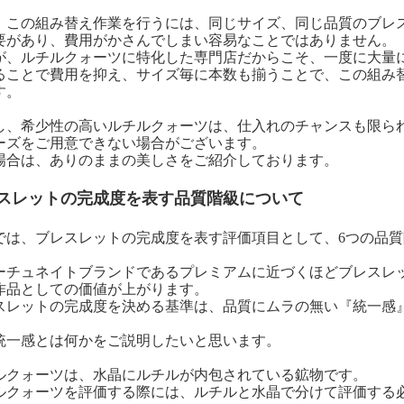
、この組み替え作業を行うには、同じサイズ、同じ品質のブレ
要があり、費用がかさんでしまい容易なことではありません。
が、ルチルクォーツに特化した専門店だからこそ、一度に大量
ることで費用を抑え、サイズ毎に本数も揃うことで、この組み
す。
し、希少性の高いルチルクォーツは、仕入れのチャンスも限ら
ーズをご用意できない場合がございます。
場合は、ありのままの美しさをご紹介しております。
スレットの完成度を表す品質階級について
では、ブレスレットの完成度を表す評価項目として、6つの品
ーチュネイトブランドであるプレミアムに近づくほどブレスレ
作品としての価値が上がります。
スレットの完成度を決める基準は、品質にムラの無い『統一感
統一感とは何かをご説明したいと思います。
ルクォーツは、水晶にルチルが内包されている鉱物です。
ルクォーツを評価する際には、ルチルと水晶で分けて評価する