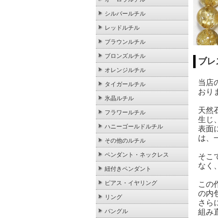
シルバールチル
レッドルチル
ブラウンルチル
ブロンズルチル
ブレ
オレンジルチル
当店
タイガールチル
おり
氷晶ルチル
天然
フラワールチル
生じ
ハニーゴールドルチル
表面
は、
その他のルチル
ペンダント・ネックレス
そこ
なく
紐付きペンダント
ピアス・イヤリング
この
の内
リング
さら
組み
バングル