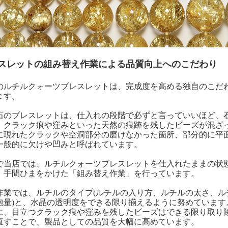
スレットの組み替え作業による品質向上へのこだわり
のルチルクォーツブレスレットは、完成度を高める独自のこだ
ます。
石のブレスレットは、仕入れの段階で必ずと言っていいほど、
、クラック痕や窪みといった天然の痕跡を残したビーズが混ざ
に現れたクラックや空洞部分の磨けなかった箇所、部分的に平
一般的に欠けや凹みと呼ばれています。
で当店では、ルチルクォーツブレスレットを仕入れたままの状
、手間ひまをかけた「組み替え作業」を行っています。
作業では、ルチルのタイプ(ルチルの入り方、ルチルの太さ、ル
包量)と、水晶の透明度をできる限り揃えるように努めています
に、目立つクラック痕や窪みを残したビーズはできる限り取り
直すことで、製品としての品質を大幅に高めています。