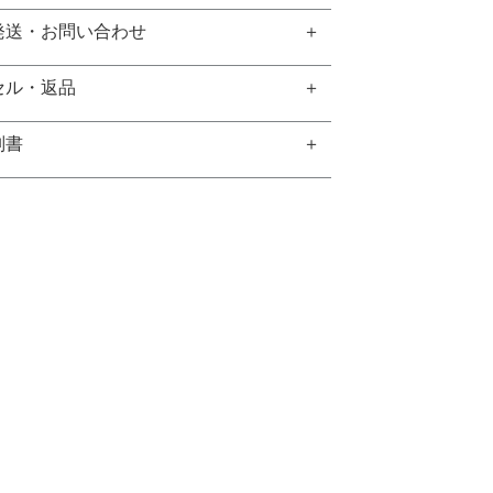
発送・お問い合わせ
セル・返品
別書
GEM REPORT
ご注文商品の宝石鑑別書をご用意する
こともできます。