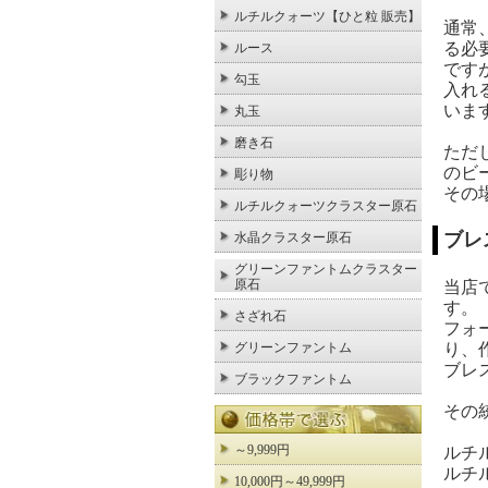
ルチルクォーツ【ひと粒 販売】
通常
る必
ルース
です
勾玉
入れ
いま
丸玉
磨き石
ただ
のビ
彫り物
その
ルチルクォーツクラスター原石
ブレ
水晶クラスター原石
グリーンファントムクラスター
原石
当店
す。
さざれ石
フォ
り、
グリーンファントム
ブレ
ブラックファントム
その
～9,999円
ルチ
ルチ
10,000円～49,999円