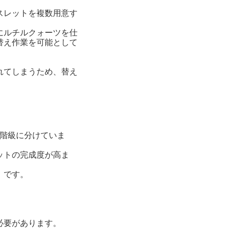
スレットを複数用意す
にルチルクォーツを仕
替え作業を可能として
れてしまうため、替え
質階級に分けていま
ットの完成度が高ま
』です。
必要があります。