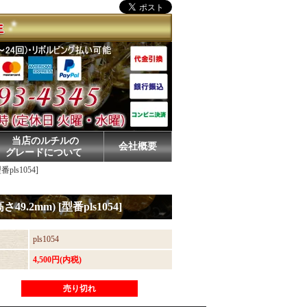
当店のルチルの
会社概要
グレードについて
ls1054]
.2mm) [型番pls1054]
pls1054
4,500円(内税)
売り切れ