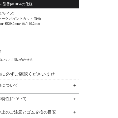
ツ ポイントカット 置物(奥行22.4mm×横29.0mm×高さ49.2mm) [型番pls
 型番pls1054の仕様
類/サイズ】
ォーツ ポイントカット 置物
mm×横29.0mm×高さ49.2mm
】
産
品について問い合わせる
前に必ずご確認くださいませ
像について
の特性について
い上のご注意とゴム交換の目安