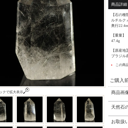
ルチルクォー
商品詳細 -
【石の種
ルチルク
奥行22.4
【重量】
47.4g
【原産地
ブラジル
この商
ご購入
ックで拡大表示
商品画
天然石
お取扱