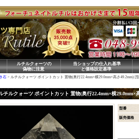
ルチルクォーツの
当ショップの仕入れ基準
偽物に注意
と価格設定基準
き石
>
ルチルクォーツ ポイントカット 置物(奥行22.4mm×横29.0mm×高さ49.2mm) [型番p
ルチルクォーツ ポイントカット 置物(奥行22.4mm×横29.0mm×高さ49
型番
販売価格