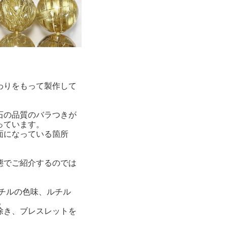
わりをもって製作して
石の品質のバラつきが
っています。
面になっている箇所
態でご紹介するのでは
チルの色味、ルチル
。
除き、ブレスレットを