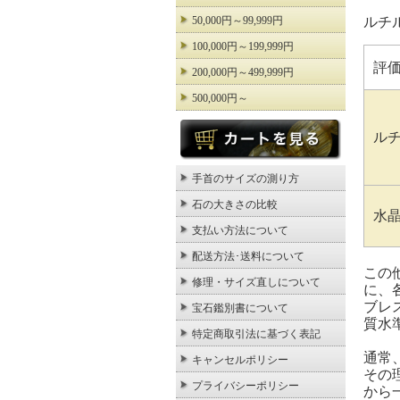
ルチ
50,000円～99,999円
100,000円～199,999円
評
200,000円～499,999円
500,000円～
ル
手首のサイズの測り方
石の大きさの比較
水
支払い方法について
配送方法･送料について
この
修理・サイズ直しについて
に、
ブレ
宝石鑑別書について
質水
特定商取引法に基づく表記
通常
キャンセルポリシー
その
プライバシーポリシー
から