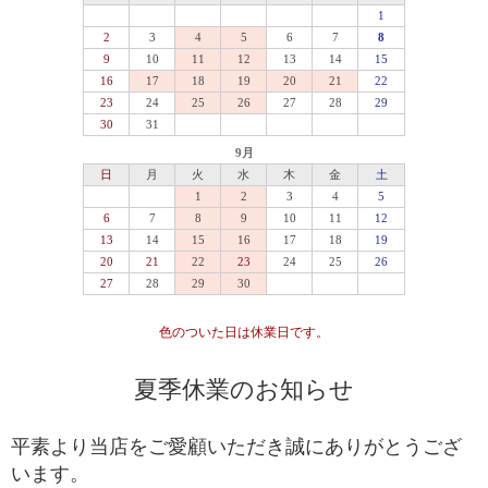
セミプレミアムをベースに可能な限りビーズを入れ
プレミアム
替えていき、各ビーズの品質ムラを無した、最も完
成度(統一感)の高い傑作ブレスレット
最高品質をベースにビーズを入れ替えていき、各ビ
セミプレミアム
ーズの品質水準が最も高いプレミアムビーズのみで
組み上げた、完成度(統一感)の高いブレスレット
専門工場で3％程度しか組み上げることができない、
最高品質
入手が極めて難しいブレスレット
一般に流通していないライン
専門工場で10％程度しか組み上げることができな
い、入手が難しいブレスレット
高品質+
色のついた日は休業日です。
*1
国内でトップクオリティ
として販売されているライ
ン
夏季休業のお知らせ
一般的に天然石市場に流通しており、国内・国外問
高品質
わず、バイヤーを介さずに誰でも仕入れることがで
平素より当店をご愛顧いただき誠にありがとうござ
きるブレスレット
います。