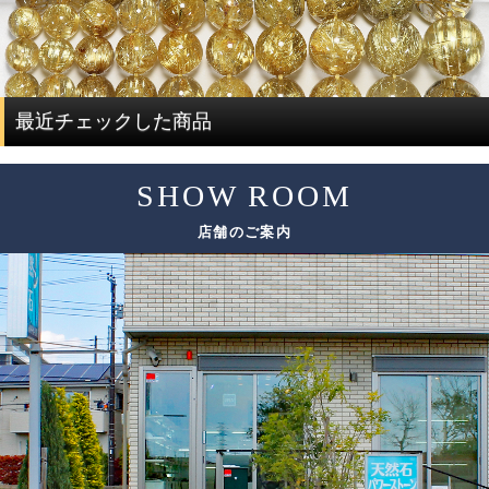
す。
質のブレスレットを複数用意する必要があり、費用がかさ
ルチルクォーツを評価する際には、ルチルと水晶で分けて
んでしまい容易なことではありません。
評価する必要があります。
ですが、ルチルクォーツに特化した専門店だからこそ、一
度に大量にルチルクォーツを仕入れることで費用を抑え、
ルチルクォーツの評価は、「ルチル」「水晶」の2つの要素
最近チェックした商品
サイズ毎に本数も揃うことで、この組み替え作業を可能と
で決まります。
しています。
SHOW ROOM
評価要素
基準となる評価ポイント
ただし、希少性の高いルチルクォーツは、仕入れのチャン
店舗のご案内
スも限られてしまうため、替えのビーズをご用意できない
色味
場合がございます。
太さ
ルチル
その場合は、ありのままの美しさをご紹介しております。
輝き方
入り方
色味
水晶
透明度
この他にも細かい評価ポイントはございますが、大きく分
けて6つの評価ポイントを基に、各要素の水準が決まり、そ