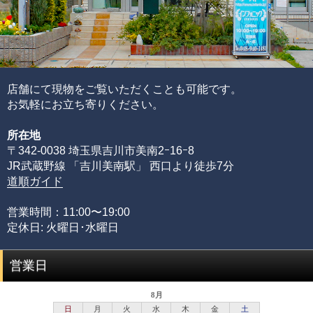
れらを合算することで品質を見極めています。
ブレスレットの品質階級は、ブレスレットを構成している
各ビーズの品質水準の高さと品質水準のムラで決まりま
す。
通常、半貴石には上記のような基準を基にした品質管理を
店舗にて現物をご覧いただくことも可能です。
することが出来ません。
お気軽にお立ち寄りください。
その理由として、何百種類もの天然石ビーズを評価するた
所在地
めには、それぞれの石の一番下から一番上までの全ての品
〒342-0038 埼玉県吉川市美南2ｰ16ｰ8
質を網羅する必要があるからです。
JR武蔵野線 「吉川美南駅」 西口より徒歩7分
限られた品質の知識のみでは、正確な品質評価をすること
道順ガイド
が出来ません。
専門店としてルチルクォーツに情熱を注ぎ、ありとあらゆ
営業時間：11:00〜19:00
る加工工場に足を運び、積み重ねてきた品質知識があるか
定休日: 火曜日･水曜日
らこそ可能にできた、当店のみができる品質管理の基準で
す。
営業日
品質階級
説明