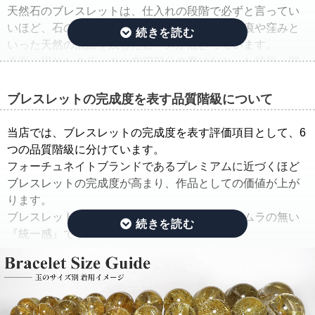
天然石のブレスレットは、仕入れの段階で必ずと言ってい
いほど、石の品質のバラつきが生じ、クラック痕や窪みと
いった天然の痕跡を残したビーズが混ざっています。
表面に現れたクラックや空洞部分の磨けなかった箇所、部
分的に平面になっている箇所は、一般的に欠けや凹みと呼
ばれています。
ブレスレットの完成度を表す品質階級について
そこで当店では、ルチルクォーツブレスレットを仕入れた
当店では、ブレスレットの完成度を表す評価項目として、6
ままの状態でご紹介するのではなく、手間ひまをかけた
つの品質階級に分けています。
「組み替え作業」を行っています。
フォーチュネイトブランドであるプレミアムに近づくほど
ブレスレットの完成度が高まり、作品としての価値が上が
この作業では、ルチルのタイプ(ルチルの入り方、ルチルの
ります。
太さ、ルチルの色味、ルチルの内包量)と、水晶の透明度を
ブレスレットの完成度を決める基準は、品質にムラの無い
できる限り揃えるように努めています。
『統一感』です。
さらに、目立つクラック痕や窪みを残したビーズはできる
限り取り除き、ブレスレットを組み直すことで、製品とし
その統一感とは何かをご説明したいと思います。
ての品質を大幅に高めています。
ルチルクォーツは、水晶にルチルが内包されている鉱物で
通常、この組み替え作業を行うには、同じサイズ、同じ品