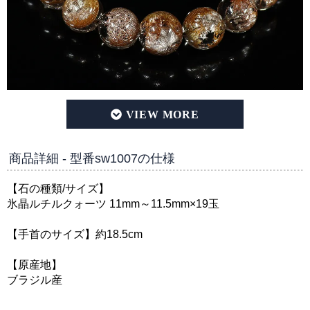
【リクエスト品】氷晶ルチルクォーツ 11mm～11.5mm玉 
商品詳細 - 型番sw1007の仕様
【石の種類/サイズ】
氷晶ルチルクォーツ 11mm～11.5mm×19玉
【手首のサイズ】約18.5cm
【原産地】
ブラジル産