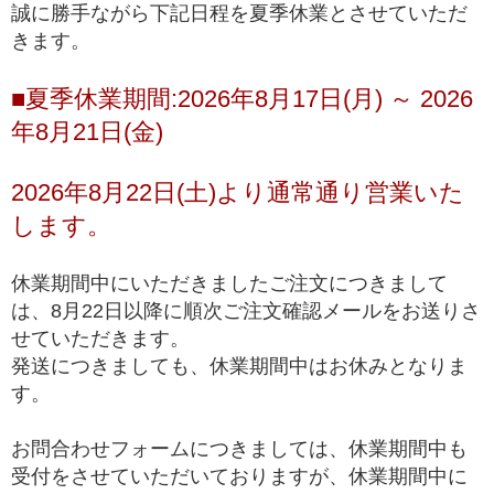
誠に勝手ながら下記日程を夏季休業とさせていただ
ルチルクォーツが初めての方や、低価格でも品質の
きます。
入門モデル
良いルチルクォーツを楽しみたい方にお勧めの入門
ブレスレット
■夏季休業期間:2026年8月17日(月) ～ 2026
※上記の階級は、主に産出量の最も多いゴールドルチルクォーツを対象に適
年8月21日(金)
用している基準となります。ビーズへの加工が少ない希少な色味の種類にお
きましては、品質データが充分に収集できていないこともあり、ゴールドル
チルクォーツと同じ基準値で品質を測ることが難しく、高品質以上の品質階
2026年8月22日(土)より通常通り営業いた
級を基本的に定めておりません。
します。
*1 トップクオリティは、品質が最も高いという意味で一般に用いられ、最
高級、最高品質、高品質の中の最上位(ハイエンド)を総称して使われます。
休業期間中にいただきましたご注文につきまして
は、8月22日以降に順次ご注文確認メールをお送りさ
せていただきます。
発送につきましても、休業期間中はお休みとなりま
す。
お問合わせフォームにつきましては、休業期間中も
受付をさせていただいておりますが、休業期間中に