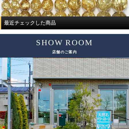
んでしまい容易なことではありません。
評価する必要があります。
ですが、ルチルクォーツに特化した専門店だからこそ、一
度に大量にルチルクォーツを仕入れることで費用を抑え、
ルチルクォーツの評価は、「ルチル」「水晶」の2つの要素
最近チェックした商品
サイズ毎に本数も揃うことで、この組み替え作業を可能と
で決まります。
しています。
SHOW ROOM
評価要素
基準となる評価ポイント
ただし、希少性の高いルチルクォーツは、仕入れのチャン
店舗のご案内
スも限られてしまうため、替えのビーズをご用意できない
色味
場合がございます。
太さ
ルチル
その場合は、ありのままの美しさをご紹介しております。
輝き方
入り方
色味
水晶
透明度
この他にも細かい評価ポイントはございますが、大きく分
けて6つの評価ポイントを基に、各要素の水準が決まり、そ
れらを合算することで品質を見極めています。
ブレスレットの品質階級は、ブレスレットを構成している