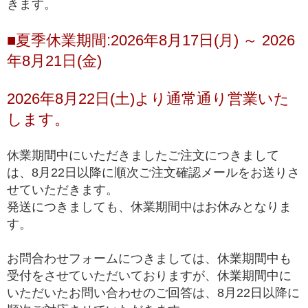
きます。
入門モデル
良いルチルクォーツを楽しみたい方にお勧めの入門
ブレスレット
■夏季休業期間:2026年8月17日(月) ～ 2026
※上記の階級は、主に産出量の最も多いゴールドルチルクォーツを対象に適
年8月21日(金)
用している基準となります。ビーズへの加工が少ない希少な色味の種類にお
きましては、品質データが充分に収集できていないこともあり、ゴールドル
チルクォーツと同じ基準値で品質を測ることが難しく、高品質以上の品質階
2026年8月22日(土)より通常通り営業いた
級を基本的に定めておりません。
します。
*1 トップクオリティは、品質が最も高いという意味で一般に用いられ、最
高級、最高品質、高品質の中の最上位(ハイエンド)を総称して使われます。
休業期間中にいただきましたご注文につきまして
は、8月22日以降に順次ご注文確認メールをお送りさ
せていただきます。
発送につきましても、休業期間中はお休みとなりま
す。
お問合わせフォームにつきましては、休業期間中も
受付をさせていただいておりますが、休業期間中に
いただいたお問い合わせのご回答は、8月22日以降に