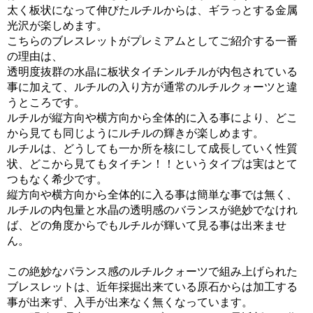
太く板状になって伸びたルチルからは、ギラっとする金属
光沢が楽しめます。
こちらのブレスレットがプレミアムとしてご紹介する一番
の理由は、
透明度抜群の水晶に板状タイチンルチルが内包されている
事に加えて、ルチルの入り方が通常のルチルクォーツと違
うところです。
ルチルが縦方向や横方向から全体的に入る事により、どこ
から見ても同じようにルチルの輝きが楽しめます。
ルチルは、どうしても一か所を核にして成長していく性質
状、どこから見てもタイチン！！というタイプは実はとて
つもなく希少です。
縦方向や横方向から全体的に入る事は簡単な事では無く、
ルチルの内包量と水晶の透明感のバランスが絶妙でなけれ
ば、どの角度からでもルチルが輝いて見る事は出来ませ
ん。
この絶妙なバランス感のルチルクォーツで組み上げられた
ブレスレットは、近年採掘出来ている原石からは加工する
事が出来ず、入手が出来なく無くなっています。