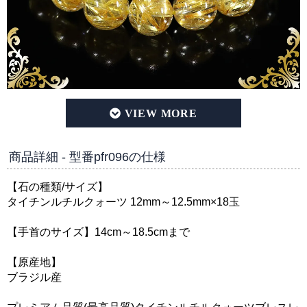
プレミアムタイチンルチルクォーツ 12mm～12.5mm玉 ブ
商品詳細 - 型番pfr096の仕様
【石の種類/サイズ】
タイチンルチルクォーツ 12mm～12.5mm×18玉
【手首のサイズ】14cm～18.5cmまで
【原産地】
ブラジル産