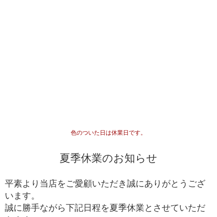
プレミアム
替えていき、各ビーズの品質ムラを無した、最も完
成度(統一感)の高い傑作ブレスレット
最高品質をベースにビーズを入れ替えていき、各ビ
セミプレミアム
ーズの品質水準が最も高いプレミアムビーズのみで
組み上げた、完成度(統一感)の高いブレスレット
専門工場で3％程度しか組み上げることができない、
最高品質
入手が極めて難しいブレスレット
一般に流通していないライン
専門工場で10％程度しか組み上げることができな
い、入手が難しいブレスレット
高品質+
色のついた日は休業日です。
*1
国内でトップクオリティ
として販売されているライ
ン
夏季休業のお知らせ
一般的に天然石市場に流通しており、国内・国外問
高品質
わず、バイヤーを介さずに誰でも仕入れることがで
平素より当店をご愛顧いただき誠にありがとうござ
きるブレスレット
います。
誠に勝手ながら下記日程を夏季休業とさせていただ
ルチルクォーツが初めての方や、低価格でも品質の