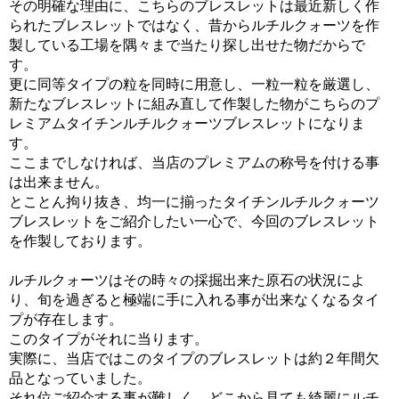
その明確な理由に、こちらのブレスレットは最近新しく作
られたブレスレットではなく、昔からルチルクォーツを作
製している工場を隅々まで当たり探し出せた物だからで
す。
更に同等タイプの粒を同時に用意し、一粒一粒を厳選し、
新たなブレスレットに組み直して作製した物がこちらのプ
レミアムタイチンルチルクォーツブレスレットになりま
す。
ここまでしなければ、当店のプレミアムの称号を付ける事
は出来ません。
とことん拘り抜き、均一に揃ったタイチンルチルクォーツ
ブレスレットをご紹介したい一心で、今回のブレスレット
を作製しております。
ルチルクォーツはその時々の採掘出来た原石の状況によ
り、旬を過ぎると極端に手に入れる事が出来なくなるタイ
プが存在します。
このタイプがそれに当ります。
実際に、当店ではこのタイプのブレスレットは約２年間欠
品となっていました。
それ位ご紹介する事が難しく、どこから見ても綺麗にルチ