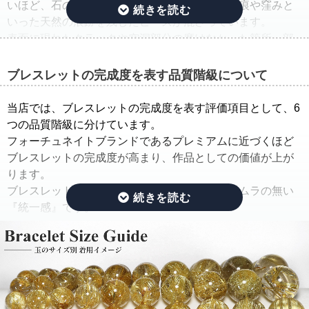
いほど、石の品質のバラつきが生じ、クラック痕や窪みと
いった天然の痕跡を残したビーズが混ざっています。
表面に現れたクラックや空洞部分の磨けなかった箇所、部
分的に平面になっている箇所は、一般的に欠けや凹みと呼
ばれています。
ブレスレットの完成度を表す品質階級について
そこで当店では、ルチルクォーツブレスレットを仕入れた
当店では、ブレスレットの完成度を表す評価項目として、6
ままの状態でご紹介するのではなく、手間ひまをかけた
つの品質階級に分けています。
「組み替え作業」を行っています。
フォーチュネイトブランドであるプレミアムに近づくほど
ブレスレットの完成度が高まり、作品としての価値が上が
この作業では、ルチルのタイプ(ルチルの入り方、ルチルの
ります。
太さ、ルチルの色味、ルチルの内包量)と、水晶の透明度を
ブレスレットの完成度を決める基準は、品質にムラの無い
できる限り揃えるように努めています。
『統一感』です。
さらに、目立つクラック痕や窪みを残したビーズはできる
限り取り除き、ブレスレットを組み直すことで、製品とし
その統一感とは何かをご説明したいと思います。
ての品質を大幅に高めています。
ルチルクォーツは、水晶にルチルが内包されている鉱物で
通常、この組み替え作業を行うには、同じサイズ、同じ品
す。
質のブレスレットを複数用意する必要があり、費用がかさ
ルチルクォーツを評価する際には、ルチルと水晶で分けて