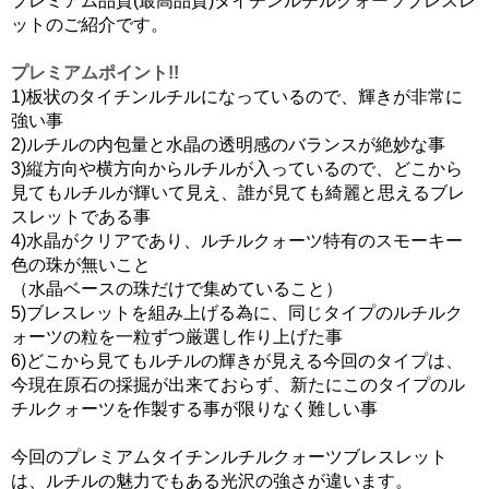
プレミアム品質(最高品質)タイチンルチルクォーツブレスレ
ットのご紹介です。
プレミアムポイント!!
1)板状のタイチンルチルになっているので、輝きが非常に
強い事
2)ルチルの内包量と水晶の透明感のバランスが絶妙な事
3)縦方向や横方向からルチルが入っているので、どこから
見てもルチルが輝いて見え、誰が見ても綺麗と思えるブレ
スレットである事
4)水晶がクリアであり、ルチルクォーツ特有のスモーキー
色の珠が無いこと
（水晶ベースの珠だけで集めていること）
5)ブレスレットを組み上げる為に、同じタイプのルチルク
ォーツの粒を一粒ずつ厳選し作り上げた事
6)どこから見てもルチルの輝きが見える今回のタイプは、
今現在原石の採掘が出来ておらず、新たにこのタイプのル
チルクォーツを作製する事が限りなく難しい事
今回のプレミアムタイチンルチルクォーツブレスレット
は、ルチルの魅力でもある光沢の強さが違います。