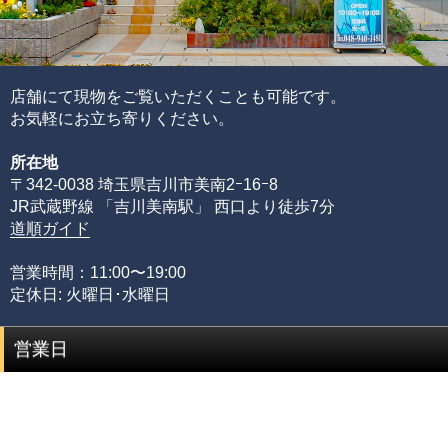
各ビーズの品質水準の高さと品質水準のムラで決まりま
す。
通常、半貴石には上記のような基準を基にした品質管理を
店舗にて現物をご覧いただくことも可能です。
することが出来ません。
お気軽にお立ち寄りください。
その理由として、何百種類もの天然石ビーズを評価するた
所在地
めには、それぞれの石の一番下から一番上までの全ての品
〒342-0038 埼玉県吉川市美南2ｰ16ｰ8
質を網羅する必要があるからです。
JR武蔵野線 「吉川美南駅」 西口より徒歩7分
限られた品質の知識のみでは、正確な品質評価をすること
道順ガイド
が出来ません。
専門店としてルチルクォーツに情熱を注ぎ、ありとあらゆ
営業時間：11:00〜19:00
る加工工場に足を運び、積み重ねてきた品質知識があるか
定休日: 火曜日･水曜日
らこそ可能にできた、当店のみができる品質管理の基準で
す。
営業日
品質階級
説明
セミプレミアムをベースに可能な限りビーズを入れ