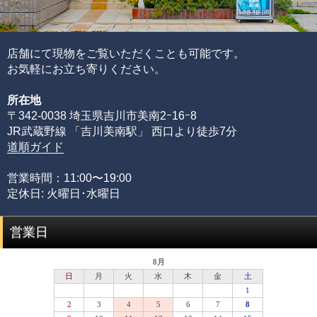
す。
通常、半貴石には上記のような基準を基にした品質管理を
店舗にて現物をご覧いただくことも可能です。
することが出来ません。
お気軽にお立ち寄りください。
その理由として、何百種類もの天然石ビーズを評価するた
所在地
めには、それぞれの石の一番下から一番上までの全ての品
〒342-0038 埼玉県吉川市美南2ｰ16ｰ8
質を網羅する必要があるからです。
JR武蔵野線 「吉川美南駅」 西口より徒歩7分
限られた品質の知識のみでは、正確な品質評価をすること
道順ガイド
が出来ません。
専門店としてルチルクォーツに情熱を注ぎ、ありとあらゆ
営業時間：11:00〜19:00
る加工工場に足を運び、積み重ねてきた品質知識があるか
定休日: 火曜日･水曜日
らこそ可能にできた、当店のみができる品質管理の基準で
す。
営業日
品質階級
説明
セミプレミアムをベースに可能な限りビーズを入れ
プレミアム
替えていき、各ビーズの品質ムラを無した、最も完