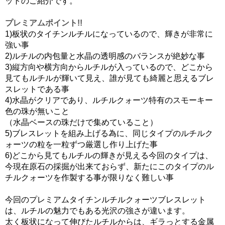
ットのご紹介です。
プレミアムポイント!!
1)板状のタイチンルチルになっているので、輝きが非常に
強い事
2)ルチルの内包量と水晶の透明感のバランスが絶妙な事
3)縦方向や横方向からルチルが入っているので、どこから
見てもルチルが輝いて見え、誰が見ても綺麗と思えるブレ
スレットである事
4)水晶がクリアであり、ルチルクォーツ特有のスモーキー
色の珠が無いこと
（水晶ベースの珠だけで集めていること）
5)ブレスレットを組み上げる為に、同じタイプのルチルク
ォーツの粒を一粒ずつ厳選し作り上げた事
6)どこから見てもルチルの輝きが見える今回のタイプは、
今現在原石の採掘が出来ておらず、新たにこのタイプのル
チルクォーツを作製する事が限りなく難しい事
今回のプレミアムタイチンルチルクォーツブレスレット
は、ルチルの魅力でもある光沢の強さが違います。
太く板状になって伸びたルチルからは、ギラっとする金属