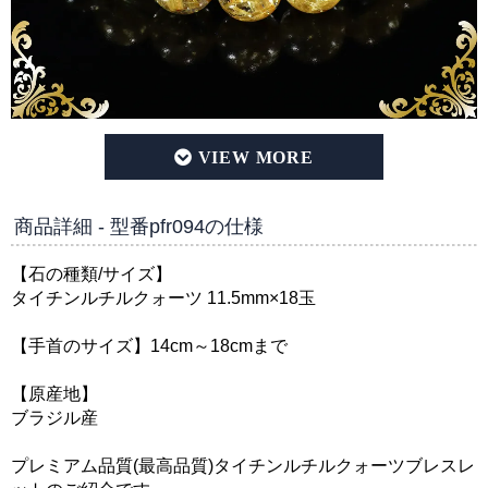
プレミアムタイチンルチルクォーツ 11.5mm玉 ブレスレット
商品詳細 - 型番pfr094の仕様
【石の種類/サイズ】
タイチンルチルクォーツ 11.5mm×18玉
【手首のサイズ】14cm～18cmまで
【原産地】
ブラジル産
プレミアム品質(最高品質)タイチンルチルクォーツブレスレ