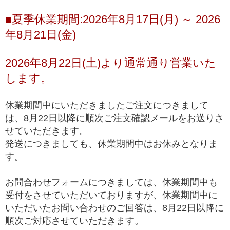
ブレスレット
■夏季休業期間:2026年8月17日(月) ～ 2026
※上記の階級は、主に産出量の最も多いゴールドルチルクォーツを対象に適
年8月21日(金)
用している基準となります。ビーズへの加工が少ない希少な色味の種類にお
きましては、品質データが充分に収集できていないこともあり、ゴールドル
チルクォーツと同じ基準値で品質を測ることが難しく、高品質以上の品質階
2026年8月22日(土)より通常通り営業いた
級を基本的に定めておりません。
します。
*1 トップクオリティは、品質が最も高いという意味で一般に用いられ、最
高級、最高品質、高品質の中の最上位(ハイエンド)を総称して使われます。
休業期間中にいただきましたご注文につきまして
は、8月22日以降に順次ご注文確認メールをお送りさ
せていただきます。
発送につきましても、休業期間中はお休みとなりま
す。
お問合わせフォームにつきましては、休業期間中も
受付をさせていただいておりますが、休業期間中に
いただいたお問い合わせのご回答は、8月22日以降に
順次ご対応させていただきます。