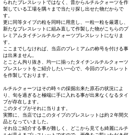
られたブレスレットではなく、昔からルチルクォーツを作
製している工場を隅々まで当たり探し出せた物だからで
す。
更に同等タイプの粒を同時に用意し、一粒一粒を厳選し、
新たなブレスレットに組み直して作製した物がこちらのプ
レミアムタイチンルチルクォーツブレスレットになりま
す。
ここまでしなければ、当店のプレミアムの称号を付ける事
は出来ません。
とことん拘り抜き、均一に揃ったタイチンルチルクォーツ
ブレスレットをご紹介したい一心で、今回のブレスレット
を作製しております。
ルチルクォーツはその時々の採掘出来た原石の状況によ
り、旬を過ぎると極端に手に入れる事が出来なくなるタイ
プが存在します。
このタイプがそれに当ります。
実際に、当店ではこのタイプのブレスレットは約２年間欠
品となっていました。
それ位ご紹介する事が難しく、どこから見ても綺麗にルチ
ルが見えるブレスレットですので、画像をご覧いただき何