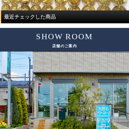
ですが、ルチルクォーツに特化した専門店だからこそ、一
度に大量にルチルクォーツを仕入れることで費用を抑え、
ルチルクォーツの評価は、「ルチル」「水晶」の2つの要素
最近チェックした商品
サイズ毎に本数も揃うことで、この組み替え作業を可能と
で決まります。
しています。
SHOW ROOM
評価要素
基準となる評価ポイント
ただし、希少性の高いルチルクォーツは、仕入れのチャン
店舗のご案内
スも限られてしまうため、替えのビーズをご用意できない
色味
場合がございます。
太さ
ルチル
その場合は、ありのままの美しさをご紹介しております。
輝き方
入り方
色味
水晶
透明度
この他にも細かい評価ポイントはございますが、大きく分
けて6つの評価ポイントを基に、各要素の水準が決まり、そ
れらを合算することで品質を見極めています。
ブレスレットの品質階級は、ブレスレットを構成している
各ビーズの品質水準の高さと品質水準のムラで決まりま