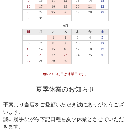
成度(統一感)の高い傑作ブレスレット
最高品質をベースにビーズを入れ替えていき、各ビ
セミプレミアム
ーズの品質水準が最も高いプレミアムビーズのみで
組み上げた、完成度(統一感)の高いブレスレット
専門工場で3％程度しか組み上げることができない、
最高品質
入手が極めて難しいブレスレット
一般に流通していないライン
専門工場で10％程度しか組み上げることができな
い、入手が難しいブレスレット
高品質+
色のついた日は休業日です。
*1
国内でトップクオリティ
として販売されているライ
ン
夏季休業のお知らせ
一般的に天然石市場に流通しており、国内・国外問
高品質
わず、バイヤーを介さずに誰でも仕入れることがで
平素より当店をご愛顧いただき誠にありがとうござ
きるブレスレット
います。
誠に勝手ながら下記日程を夏季休業とさせていただ
ルチルクォーツが初めての方や、低価格でも品質の
きます。
入門モデル
良いルチルクォーツを楽しみたい方にお勧めの入門