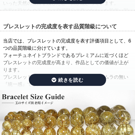
いった天然の痕跡を残したビーズが混ざっています。
表面に現れたクラックや空洞部分の磨けなかった箇所、部
分的に平面になっている箇所は、一般的に欠けや凹みと呼
ばれています。
ブレスレットの完成度を表す品質階級について
そこで当店では、ルチルクォーツブレスレットを仕入れた
当店では、ブレスレットの完成度を表す評価項目として、6
ままの状態でご紹介するのではなく、手間ひまをかけた
つの品質階級に分けています。
「組み替え作業」を行っています。
フォーチュネイトブランドであるプレミアムに近づくほど
ブレスレットの完成度が高まり、作品としての価値が上が
この作業では、ルチルのタイプ(ルチルの入り方、ルチルの
ります。
太さ、ルチルの色味、ルチルの内包量)と、水晶の透明度を
ブレスレットの完成度を決める基準は、品質にムラの無い
できる限り揃えるように努めています。
『統一感』です。
さらに、目立つクラック痕や窪みを残したビーズはできる
限り取り除き、ブレスレットを組み直すことで、製品とし
その統一感とは何かをご説明したいと思います。
ての品質を大幅に高めています。
ルチルクォーツは、水晶にルチルが内包されている鉱物で
通常、この組み替え作業を行うには、同じサイズ、同じ品
す。
質のブレスレットを複数用意する必要があり、費用がかさ
ルチルクォーツを評価する際には、ルチルと水晶で分けて
んでしまい容易なことではありません。
評価する必要があります。