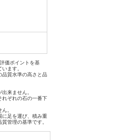
の評価ポイントを基
ています。
の品質水準の高さと品
が出来ません。
それぞれの石の一番下
せん。
場に足を運び、積み重
品質管理の基準です。