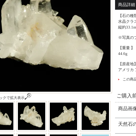
アメリカ 
商品詳細 
【石の種
水晶クラ
縦約33.1
※写真の
【重量 】
44.6g
【原産地
アメリカ
この商
ご購入
ックで拡大表示
商品画
天然石