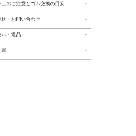
い上のご注意とゴム交換の目安
発送・お問い合わせ
セル・返品
別書
GEM REPORT
ご注文商品の宝石鑑別書をご用意する
こともできます。