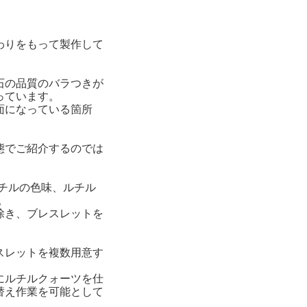
わりをもって製作して
石の品質のバラつきが
っています。
面になっている箇所
態でご紹介するのでは
チルの色味、ルチル
。
除き、ブレスレットを
スレットを複数用意す
にルチルクォーツを仕
替え作業を可能として