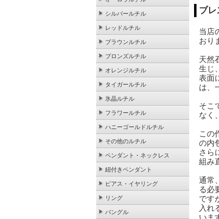
ブレ
シルバールチル
レッドルチル
当店
おり
ブラウンルチル
ブロンズルチル
天然
生じ
オレンジルチル
表面
タイガールチル
は、
氷晶ルチル
そこ
フラワールチル
なく
ハニーゴールドルチル
この
その他のルチル
の内
さら
ペンダント・ネックレス
組み
紐付きペンダント
通常
ピアス・イヤリング
る必
です
リング
入れ
バングル
いま