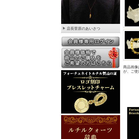
店長菅原のあいさつ
商品画像
が、ご使