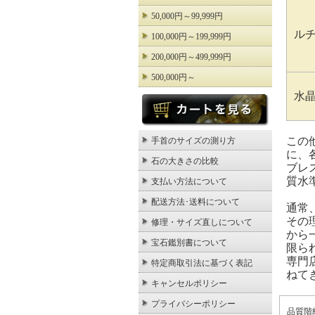
50,000円～99,999円
ル
100,000円～199,999円
200,000円～499,999円
500,000円～
水
この
手首のサイズの測り方
に、
石の大きさの比較
ブレ
質水
支払い方法について
配送方法･送料について
通常
その
修理・サイズ直しについて
から
宝石鑑別書について
限ら
専門
特定商取引法に基づく表記
ねて
キャンセルポリシー
プライバシーポリシー
品質階