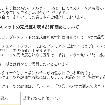
し、希少性の高いルチルクォーツは、仕入れのチャンスも限ら
ーズをご用意できない場合がございます。
場合は、ありのままの美しさをご紹介しております。
スレットの完成度を表す品質階級について
では、ブレスレットの完成度を表す評価項目として、6つの品
ーチュネイトブランドであるプレミアムに近づくほどブレスレ
作品としての価値が上がります。
スレットの完成度を決める基準は、品質にムラの無い『統一感
統一感とは何かをご説明したいと思います。
ルクォーツは、水晶にルチルが内包されている鉱物です。
ルクォーツを評価する際には、ルチルと水晶で分けて評価する
ルクォーツの評価は、「ルチル」「水晶」の2つの要素で決まり
価要素
基準となる評価ポイント