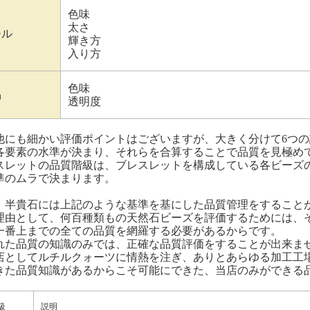
色味
太さ
チル
輝き方
入り方
色味
晶
透明度
他にも細かい評価ポイントはございますが、大きく分けて6つ
各要素の水準が決まり、それらを合算することで品質を見極め
スレットの品質階級は、ブレスレットを構成している各ビーズ
準のムラで決まります。
、半貴石には上記のような基準を基にした品質管理をすること
理由として、何百種類もの天然石ビーズを評価するためには、
一番上までの全ての品質を網羅する必要があるからです。
れた品質の知識のみでは、正確な品質評価をすることが出来ま
店としてルチルクォーツに情熱を注ぎ、ありとあらゆる加工工
きた品質知識があるからこそ可能にできた、当店のみができる
級
説明