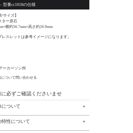
アーカーソン州産 水晶クラスター原石 [型番cc1018]
- 型番cc1018の仕様
類/サイズ】
スター原石
mm×横約56.7mm×高さ約26.9mm
ブレスレットは参考イメージになります。
】
 アーカーソン州
品について問い合わせる
前に必ずご確認くださいませ
像について
の特性について