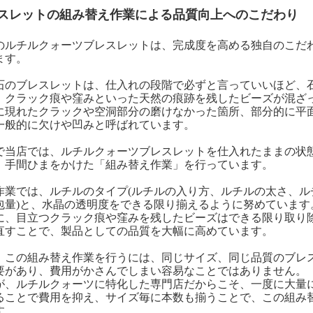
スレットの組み替え作業による品質向上へのこだわり
のルチルクォーツブレスレットは、完成度を高める独自のこだ
ます。
石のブレスレットは、仕入れの段階で必ずと言っていいほど、
、クラック痕や窪みといった天然の痕跡を残したビーズが混ざ
に現れたクラックや空洞部分の磨けなかった箇所、部分的に平
一般的に欠けや凹みと呼ばれています。
で当店では、ルチルクォーツブレスレットを仕入れたままの状
、手間ひまをかけた「組み替え作業」を行っています。
作業では、ルチルのタイプ(ルチルの入り方、ルチルの太さ、ル
包量)と、水晶の透明度をできる限り揃えるように努めています
に、目立つクラック痕や窪みを残したビーズはできる限り取り
直すことで、製品としての品質を大幅に高めています。
、この組み替え作業を行うには、同じサイズ、同じ品質のブレ
要があり、費用がかさんでしまい容易なことではありません。
が、ルチルクォーツに特化した専門店だからこそ、一度に大量
ることで費用を抑え、サイズ毎に本数も揃うことで、この組み
す。