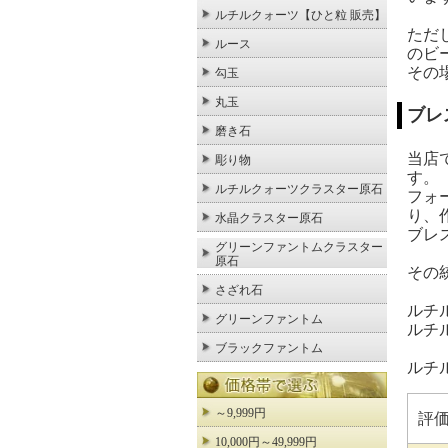
ルチルクォーツ【ひと粒 販売】
ただ
ルース
のビ
その
勾玉
丸玉
ブレ
磨き石
当店
彫り物
す。
ルチルクォーツクラスター原石
フォ
り、
水晶クラスター原石
ブレ
グリーンファントムクラスター
原石
その
さざれ石
ルチ
グリーンファントム
ルチ
ブラックファントム
ルチ
～9,999円
評
10,000円～49,999円