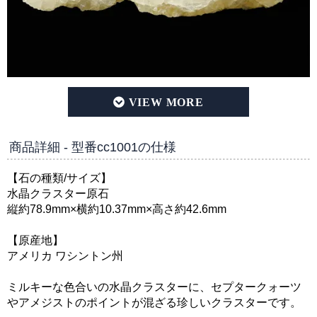
アメリカ ワシントン州産 水晶クラスター原石 [型番cc1
商品詳細 - 型番cc1001の仕様
【石の種類/サイズ】
水晶クラスター原石
縦約78.9mm×横約10.37mm×高さ約42.6mm
【原産地】
アメリカ ワシントン州
ミルキーな色合いの水晶クラスターに、セプタークォーツ
やアメジストのポイントが混ざる珍しいクラスターです。