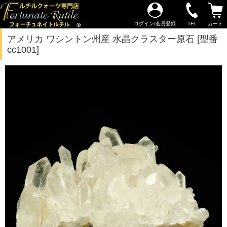
ログイン/会員登録
TEL
カート
アメリカ ワシントン州産 水晶クラスター原石 [型番
cc1001]