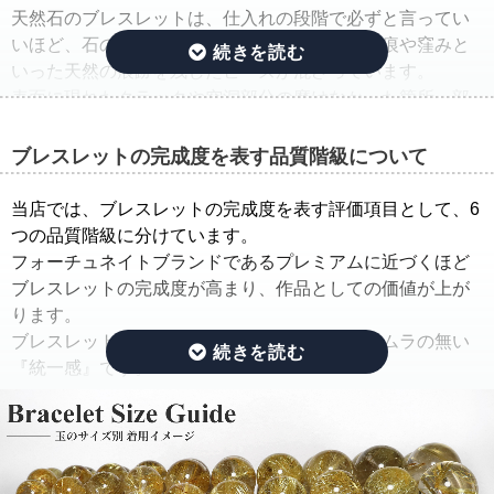
天然石のブレスレットは、仕入れの段階で必ずと言ってい
いほど、石の品質のバラつきが生じ、クラック痕や窪みと
いった天然の痕跡を残したビーズが混ざっています。
表面に現れたクラックや空洞部分の磨けなかった箇所、部
分的に平面になっている箇所は、一般的に欠けや凹みと呼
ばれています。
ブレスレットの完成度を表す品質階級について
そこで当店では、ルチルクォーツブレスレットを仕入れた
当店では、ブレスレットの完成度を表す評価項目として、6
ままの状態でご紹介するのではなく、手間ひまをかけた
つの品質階級に分けています。
「組み替え作業」を行っています。
フォーチュネイトブランドであるプレミアムに近づくほど
ブレスレットの完成度が高まり、作品としての価値が上が
この作業では、ルチルのタイプ(ルチルの入り方、ルチルの
ります。
太さ、ルチルの色味、ルチルの内包量)と、水晶の透明度を
ブレスレットの完成度を決める基準は、品質にムラの無い
できる限り揃えるように努めています。
『統一感』です。
さらに、目立つクラック痕や窪みを残したビーズはできる
限り取り除き、ブレスレットを組み直すことで、製品とし
その統一感とは何かをご説明したいと思います。
ての品質を大幅に高めています。
ルチルクォーツは、水晶にルチルが内包されている鉱物で