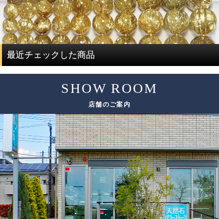
通常、この組み替え作業を行うには、同じサイズ、同じ品
す。
質のブレスレットを複数用意する必要があり、費用がかさ
ルチルクォーツを評価する際には、ルチルと水晶で分けて
んでしまい容易なことではありません。
評価する必要があります。
ですが、ルチルクォーツに特化した専門店だからこそ、一
度に大量にルチルクォーツを仕入れることで費用を抑え、
ルチルクォーツの評価は、「ルチル」「水晶」の2つの要素
最近チェックした商品
サイズ毎に本数も揃うことで、この組み替え作業を可能と
で決まります。
しています。
SHOW ROOM
評価要素
基準となる評価ポイント
ただし、希少性の高いルチルクォーツは、仕入れのチャン
店舗のご案内
スも限られてしまうため、替えのビーズをご用意できない
色味
場合がございます。
太さ
ルチル
その場合は、ありのままの美しさをご紹介しております。
輝き方
入り方
色味
水晶
透明度
この他にも細かい評価ポイントはございますが、大きく分
けて6つの評価ポイントを基に、各要素の水準が決まり、そ