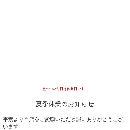
セミプレミアムをベースに可能な限りビーズを入れ
プレミアム
替えていき、各ビーズの品質ムラを無した、最も完
成度(統一感)の高い傑作ブレスレット
最高品質をベースにビーズを入れ替えていき、各ビ
セミプレミアム
ーズの品質水準が最も高いプレミアムビーズのみで
組み上げた、完成度(統一感)の高いブレスレット
専門工場で3％程度しか組み上げることができない、
最高品質
入手が極めて難しいブレスレット
一般に流通していないライン
専門工場で10％程度しか組み上げることができな
い、入手が難しいブレスレット
高品質+
色のついた日は休業日です。
*1
国内でトップクオリティ
として販売されているライ
ン
夏季休業のお知らせ
一般的に天然石市場に流通しており、国内・国外問
高品質
わず、バイヤーを介さずに誰でも仕入れることがで
平素より当店をご愛顧いただき誠にありがとうござ
きるブレスレット
います。