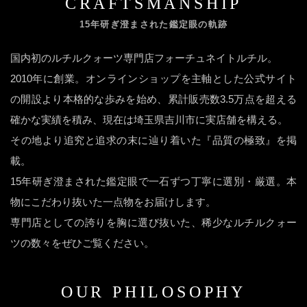
CRAFTSMANSHIP
15年研ぎ澄まされた鑑定眼の軌跡
国内初のルチルクォーツ専門店フォーチュネイトルチル。
2010年に創業。オンラインショップを主軸とした公式サイト
の開設より本格的な歩みを始め、累計販売数3.5万点を超える
確かな実績を積み、現在は埼玉県吉川市に実店舗を構える。
その地より追究と追求の末に辿り着いた『品質の極致』を掲
載。
15年研ぎ澄まされた鑑定眼で一石ずつ丁寧に選別・厳選。本
物にこだわり抜いた一点物をお届けします。
専門店としての誇りを胸に選び抜いた、稀少なルチルクォー
ツの数々をぜひご覧ください。
OUR PHILOSOPHY