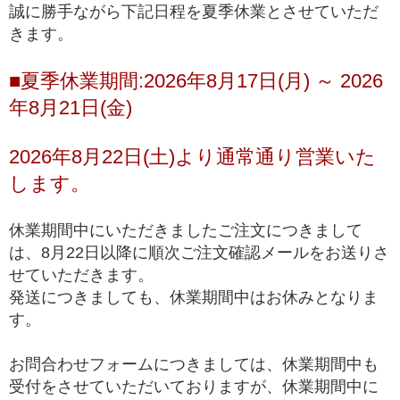
誠に勝手ながら下記日程を夏季休業とさせていただ
ルチルクォーツが初めての方や、低価格でも品質の
きます。
入門モデル
良いルチルクォーツを楽しみたい方にお勧めの入門
ブレスレット
■夏季休業期間:2026年8月17日(月) ～ 2026
※上記の階級は、主に産出量の最も多いゴールドルチルクォーツを対象に適
年8月21日(金)
用している基準となります。ビーズへの加工が少ない希少な色味の種類にお
きましては、品質データが充分に収集できていないこともあり、ゴールドル
チルクォーツと同じ基準値で品質を測ることが難しく、高品質以上の品質階
2026年8月22日(土)より通常通り営業いた
級を基本的に定めておりません。
します。
*1 トップクオリティは、品質が最も高いという意味で一般に用いられ、最
高級、最高品質、高品質の中の最上位(ハイエンド)を総称して使われます。
休業期間中にいただきましたご注文につきまして
は、8月22日以降に順次ご注文確認メールをお送りさ
せていただきます。
発送につきましても、休業期間中はお休みとなりま
す。
お問合わせフォームにつきましては、休業期間中も
受付をさせていただいておりますが、休業期間中に