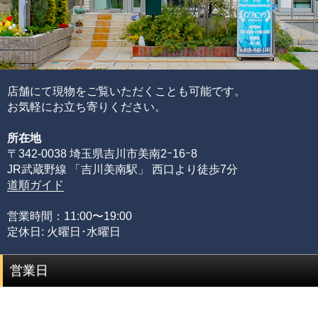
れらを合算することで品質を見極めています。
ブレスレットの品質階級は、ブレスレットを構成している
各ビーズの品質水準の高さと品質水準のムラで決まりま
す。
通常、半貴石には上記のような基準を基にした品質管理を
店舗にて現物をご覧いただくことも可能です。
することが出来ません。
お気軽にお立ち寄りください。
その理由として、何百種類もの天然石ビーズを評価するた
所在地
めには、それぞれの石の一番下から一番上までの全ての品
〒342-0038 埼玉県吉川市美南2ｰ16ｰ8
質を網羅する必要があるからです。
JR武蔵野線 「吉川美南駅」 西口より徒歩7分
限られた品質の知識のみでは、正確な品質評価をすること
道順ガイド
が出来ません。
専門店としてルチルクォーツに情熱を注ぎ、ありとあらゆ
営業時間：11:00〜19:00
る加工工場に足を運び、積み重ねてきた品質知識があるか
定休日: 火曜日･水曜日
らこそ可能にできた、当店のみができる品質管理の基準で
す。
営業日
品質階級
説明