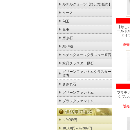
ルチルクォーツ【ひと粒 販売】
ルース
勾玉
【珍し
丸玉
ールド
ェイプ
磨き石
販売
彫り物
ルチルクォーツクラスター原石
水晶クラスター原石
グリーンファントムクラスター
原石
さざれ石
プラチ
グリーンファントム
シブル
ブラックファントム
販売
～9,999円
10,000円～49,999円