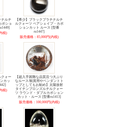
チナルチ
【希少】ブラックプラチナルチ
カボショ
ルクォーツ ペアシェイプ・カボ
1449]
ションカット ルース [型番
ru1447]
内税)
販売価格：85,000円(内税)
ルクォー
【超入手困難な品質且つ大ぶり
ョンカッ
なルース/観賞用やペンダントト
42]
ップとしてもお勧め】太陽放射
タイチンブロンズルチルクォー
内税)
ツ ラウンド・ダブルカボション
カット・ルース [型番ru1413]
販売価格：100,000円(内税)