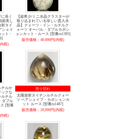
字に長く
【超希少/ミニ水晶クラスターが
両面美し
取り込まれている珍しい貫入水
放射タイ
晶】クォーツ・イン・ルチルク
アシェイ
ォーツ オーバル・ダブルカボシ
カット・
ョンカット・ルース [型番ru1395]
6]
販売価格：48,000円(内税)
(内税)
ルチルか
売り切れ
リックな
太陽放射タイチンルチルクォー
ールチル
ツ ペアシェイプ・カボションカ
・ダブル
ット ルース [型番ru1487]
 [型番
販売価格：20,000円(内税)
(内税)