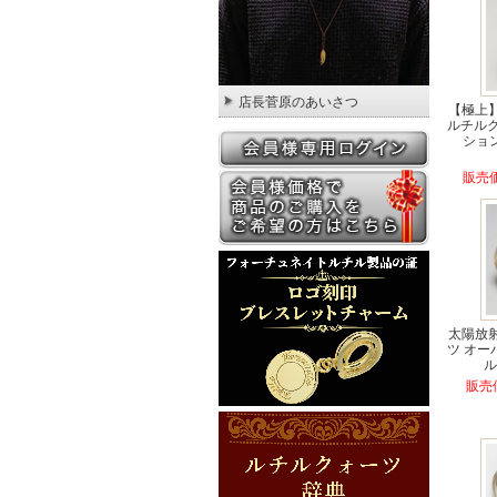
店長菅原のあいさつ
【極上
ルチル
ション
販売価
太陽放
ツ オ
ル
販売価