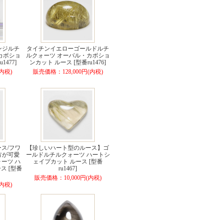
ンジルチ
タイチンイエローゴールドルチ
カボショ
ルクォーツ オーバル・カボショ
1477]
ンカット ルース [型番ru1476]
内税)
販売価格：128,000円(内税)
ス/フワ
【珍しいハート型のルース】ゴ
方が可愛
ールドルチルクォーツ ハートシ
ーツ ハ
ェイプカット ルース [型番
ス [型番
ru1467]
販売価格：10,000円(内税)
内税)