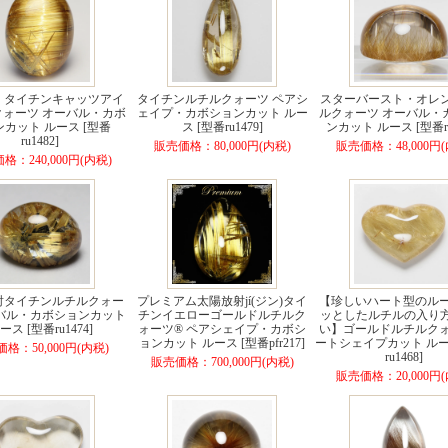
】タイチンキャッツアイ
タイチンルチルクォーツ ペアシ
スターバースト・オレ
クォーツ オーバル・カボ
ェイプ・カボションカット ルー
ルクォーツ オーバル・
カット ルース [型番
ス [型番ru1479]
ンカット ルース [型番ru
ru1482]
販売価格：80,000円(内税)
販売価格：48,000円(
格：240,000円(内税)
射タイチンルチルクォー
プレミアム太陽放射jí(ジン)タイ
【珍しいハート型のルー
ーバル・カボションカット
チンイエローゴールドルチルク
ッとしたルチルの入り
ース [型番ru1474]
ォーツ® ペアシェイプ・カボシ
い】ゴールドルチルクォ
ョンカット ルース [型番pfr217]
ートシェイプカット ルー
格：50,000円(内税)
ru1468]
販売価格：700,000円(内税)
販売価格：20,000円(