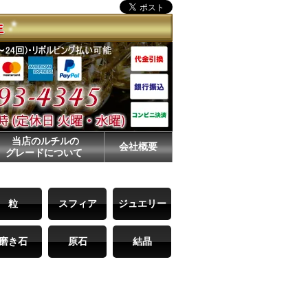
当店のルチルの
会社概要
グレードについて
粒
スフィア
ジュエリー
磨き石
原石
結晶