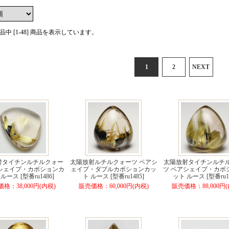
 商品中 [1-48] 商品を表示しています。
1
2
NEXT
射タイチンルチルクォー
太陽放射ルチルクォーツ ペアシ
太陽放射タイチンルチ
アシェイプ・カボションカ
ェイプ・ダブルカボションカッ
ツ ペアシェイプ・カボ
ルース [型番ru1486]
ト ルース [型番ru1485]
ット ルース [型番ru14
格：38,000円(内税)
販売価格：60,000円(内税)
販売価格：88,000円(