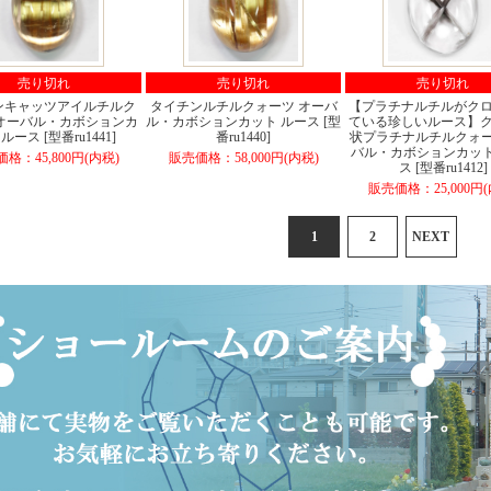
売り切れ
売り切れ
売り切れ
ンキャッツアイルチルク
タイチンルチルクォーツ オーバ
【プラチナルチルがクロス
 オーバル・カボションカ
ル・カボションカット ルース [型
ている珍しいルース】クロ
ルース [型番ru1441]
番ru1440]
状プラチナルチルクォー
バル・カボションカッ
格：45,800円(内税)
販売価格：58,000円(内税)
ス [型番ru1412]
販売価格：25,000円(
1
2
NEXT