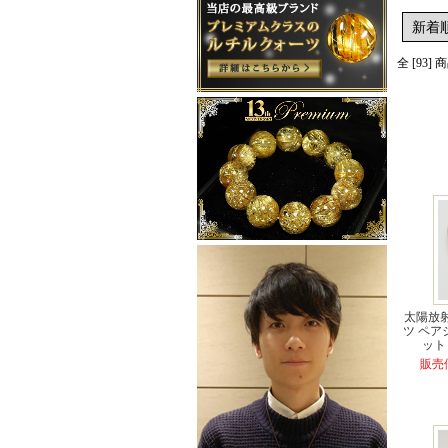
全 [93]
太陽放
ツ ペ
ット 
販売価