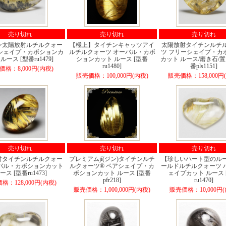
売り切れ
売り切れ
売り切れ
ン太陽放射ルチルクォー
【極上】タイチンキャッツアイ
太陽放射タイチンルチ
アシェイプ・カボションカ
ルチルクォーツ オーバル・カボ
ツ フリーシェイプ・カ
ルース [型番ru1479]
ションカット ルース [型番
カット ルース/磨き石/置
ru1480]
番pls1151]
価格：8,000円(内税)
販売価格：100,000円(内税)
販売価格：158,000円
売り切れ
売り切れ
売り切れ
射タイチンルチルクォー
プレミアムjí(ジン)タイチンルチ
【珍しいハート型のル
ーバル・カボションカット
ルクォーツ® ペアシェイプ・カ
ールドルチルクォーツ 
ース [型番ru1473]
ボションカット ルース [型番
ェイプカット ルース 
pfr218]
ru1470]
格：128,000円(内税)
販売価格：1,000,000円(内税)
販売価格：10,000円(