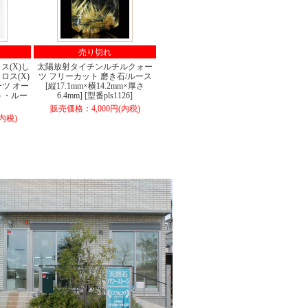
売り切れ
(X)し
太陽放射タイチンルチルクォー
ス(X)
ツ フリーカット 磨き石/ルース
ツ オー
[縦17.1mm×横14.2mm×厚さ
ト・ルー
6.4mm] [型番pls1126]
販売価格：4,000円(内税)
内税)