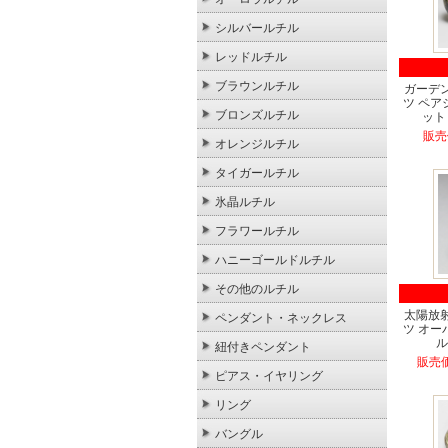
シルバールチル
レッドルチル
ブラウンルチル
ガーデ
ツ ペ
ブロンズルチル
ット 
販売
オレンジルチル
タイガールチル
氷晶ルチル
フラワールチル
ハニーゴールドルチル
その他のルチル
太陽放
ペンダント・ネックレス
ツ オ
ル
紐付きペンダント
販売価
ピアス・イヤリング
リング
バングル