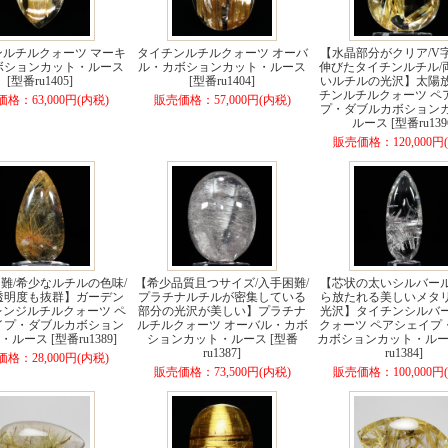
ンルチルクォーツ マーキ
タイチンルチルクォーツ オーバ
【水晶部分がクリア/V
ボションカット・ルース
ル・カボションカット・ルース
伸びたタイチンルチル/
[型番ru1405]
[型番ru1404]
いルチルの光沢】太陽
チンルチルクォーツ ペ
格：63,000円(内税)
販売価格：57,000円(内税)
プ・ダブルカボション
ルース [型番ru139
販売価格：120,000円
難/希少なルチルの色味/
【希少品質且つサイズ/入手困難/
【芯状の太いシルバー
透明度も抜群】ガーデン
プラチナルチルが密集している
ら放たれる美しいメタ
レンジルチルクォーツ ペ
部分の光沢が美しい】プラチナ
光沢】タイチンシルバ
イプ・ダブルカボション
ルチルクォーツ オーバル・カボ
クォーツ ペアシェイプ
ルース [型番ru1389]
ションカット・ルース [型番
カボションカット・ルース
ru1387]
ru1384]
格：28,000円(内税)
販売価格：73,500円(内税)
販売価格：100,000円