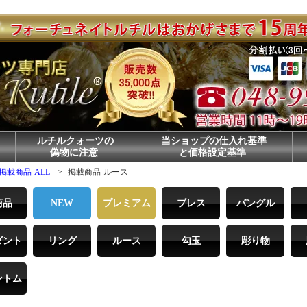
ルチルクォーツの
当ショップの仕入れ基準
偽物に注意
と価格設定基準
掲載商品-ALL
>
掲載商品-ルース
商品
NEW
プレミアム
ブレス
バングル
ダント
リング
ルース
勾玉
彫り物
ントム