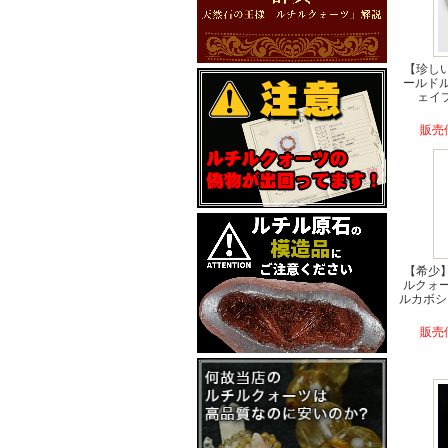
【珍し
ールド
ェイプ
販売価
【希少
ルクォ
ルカボシ
販売価