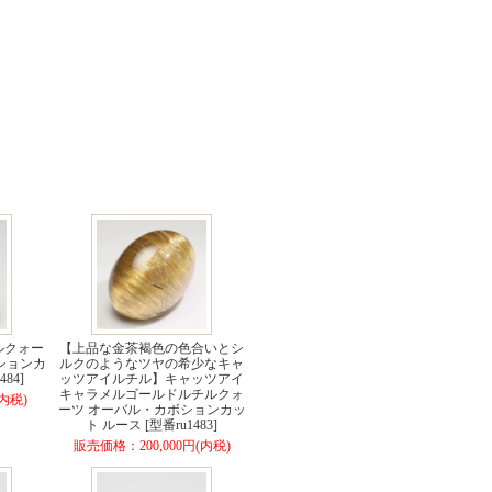
ルクォー
【上品な金茶褐色の色合いとシ
ションカ
ルクのようなツヤの希少なキャ
84]
ッツアイルチル】キャッツアイ
キャラメルゴールドルチルクォ
内税)
ーツ オーバル・カボションカッ
ト ルース [型番ru1483]
販売価格：200,000円(内税)