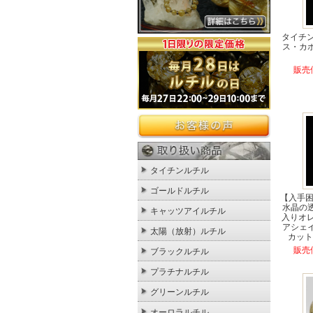
タイチ
ス・カ
販売価
タイチンルチル
ゴールドルチル
【入手困
水晶の
キャッツアイルチル
入りオ
アシェ
太陽（放射）ルチル
カット・
販売価
ブラックルチル
プラチナルチル
グリーンルチル
オーロラルチル