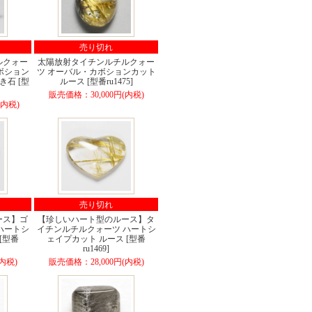
売り切れ
ルクォー
太陽放射タイチンルチルクォー
ボション
ツ オーバル・カボションカット
き石 [型
ルース [型番ru1475]
販売価格：30,000円(内税)
(内税)
売り切れ
ース】ゴ
【珍しいハート型のルース】タ
ハートシ
イチンルチルクォーツ ハートシ
[型番
ェイプカット ルース [型番
ru1469]
内税)
販売価格：28,000円(内税)