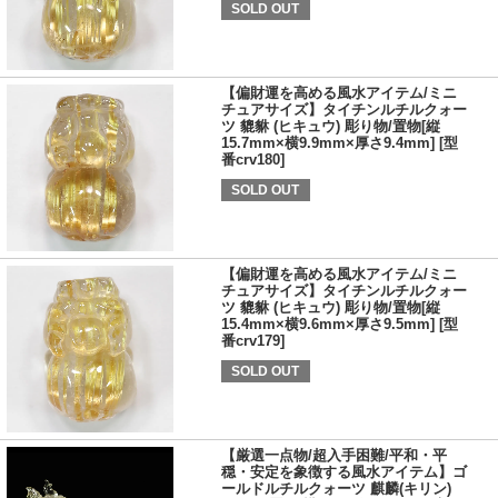
SOLD OUT
【偏財運を高める風水アイテム/ミニ
チュアサイズ】タイチンルチルクォー
ツ 貔貅 (ヒキュウ) 彫り物/置物[縦
15.7mm×横9.9mm×厚さ9.4mm] [型
番crv180]
SOLD OUT
【偏財運を高める風水アイテム/ミニ
チュアサイズ】タイチンルチルクォー
ツ 貔貅 (ヒキュウ) 彫り物/置物[縦
15.4mm×横9.6mm×厚さ9.5mm] [型
番crv179]
SOLD OUT
【厳選一点物/超入手困難/平和・平
穏・安定を象徴する風水アイテム】ゴ
ールドルチルクォーツ 麒麟(キリン)