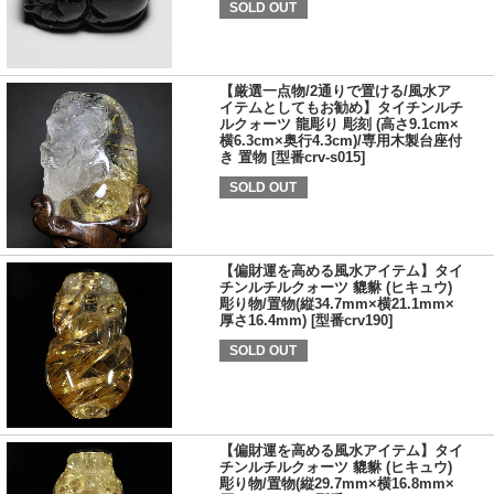
SOLD OUT
【厳選一点物/2通りで置ける/風水ア
イテムとしてもお勧め】タイチンルチ
ルクォーツ 龍彫り 彫刻 (高さ9.1cm×
横6.3cm×奥行4.3cm)/専用木製台座付
き 置物 [型番crv-s015]
SOLD OUT
【偏財運を高める風水アイテム】タイ
チンルチルクォーツ 貔貅 (ヒキュウ)
彫り物/置物(縦34.7mm×横21.1mm×
厚さ16.4mm) [型番crv190]
SOLD OUT
【偏財運を高める風水アイテム】タイ
チンルチルクォーツ 貔貅 (ヒキュウ)
彫り物/置物(縦29.7mm×横16.8mm×