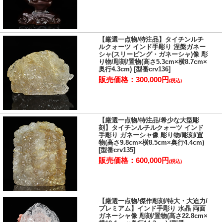
子(ねずみ)
【厳選一点物/特注品】タイチンルチ
ルクォーツ インド手彫り 涅槃ガネー
シャ(スリーピング・ガネーシャ)像 彫
ねずみは災害を予知する能力を持つとされ、火事や地震が起こる前
り物/彫刻/置物(高さ5.3cm×横8.7cm×
奥行4.3cm) [型番crv136]
に集まり安全な場所に避難すると云われています。
販売価格：300,000円
それ故古来より、ねずみが棲みつく家は安全安心とされることや、
(税込)
自然災害が迫ると異常行動を起こすと云われています。
中国の神話では、ねずみは未来予知をする神獣として、七福神の一
柱である大黒天の遣いであることや、日本の神話では、大国主命を
救う話があります。
【厳選一点物/特注品/希少な大型彫
刻】タイチンルチルクォーツ インド
手彫り ガネーシャ像 彫り物/彫刻/置
現代において広く知られているねずみの意味合いは、財を貯める・
物(高さ9.8cm×横8.5cm×奥行4.4cm)
子孫繁栄です。
[型番crv135]
ねずみ＝寝ず身という当て字がつけられ、一生懸命働いて財を貯め
販売価格：600,000円
(税込)
る象徴になっています。
また、多産で強い繁殖力や生命力を持つことから、子孫繁栄の象徴
にもなっています。
さらには永遠に伸び続ける前歯は、絶えることのない永遠に続く繁
【厳選一点物/傑作彫刻/特大・大迫力/
栄の象徴とも云えます。
プレミアム】インド手彫り 水晶 両面
ねずみの彫り物は、家庭円満、繁栄・子宝に恵まれる等の御利益が
ガネーシャ像 彫刻/置物(高さ22.8cm×
得られるとされる幸せを運ぶ縁起物ですので、お守りとしてお持ち