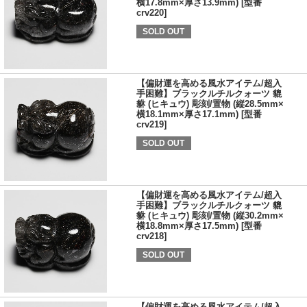
横17.8mm×厚さ13.9mm) [型番
crv220]
SOLD OUT
【偏財運を高める風水アイテム/超入
手困難】ブラックルチルクォーツ 貔
貅 (ヒキュウ) 彫刻/置物 (縦28.5mm×
横18.1mm×厚さ17.1mm) [型番
crv219]
SOLD OUT
【偏財運を高める風水アイテム/超入
手困難】ブラックルチルクォーツ 貔
貅 (ヒキュウ) 彫刻/置物 (縦30.2mm×
横18.8mm×厚さ17.5mm) [型番
crv218]
SOLD OUT
【偏財運を高める風水アイテム/超入