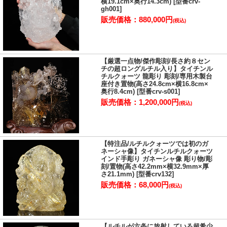
横19.1cm×奥行14.3cm) [型番crv-
になってみてはいかがでしょうか。
gh001]
販売価格：880,000円
(税込)
【厳選一点物/傑作彫刻/長さ約８セン
チの超ロングルチル入り】タイチンル
チルクォーツ 龍彫り 彫刻/専用木製台
座付き置物(高さ24.8cm×横16.8cm×
奥行8.4cm) [型番crv-s001]
販売価格：1,200,000円
(税込)
【特注品/ルチルクォーツでは初のガ
ネーシャ像】タイチンルチルクォーツ
インド手彫り ガネーシャ像 彫り物/彫
七宝(しっぽう)文様の意味と由来
刻/置物(高さ42.2mm×横32.9mm×厚
さ21.1mm) [型番crv132]
販売価格：68,000円
(税込)
貔貅(ヒキュウ)や龍亀(ロングイ)などの彫り物の腹部には、七宝(し
っぽう)と呼ばれる文様が刻まれていることがあります。
七宝とは、仏教用語(無量寿経)によると「金、銀、水晶(玻璃/は
【ルチルが六条に放射している超希少