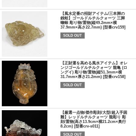
【風水定番の招財アイテム/三本脚の
銭蛙】ゴールドルチルクォーツ 三脚
蟾蜍 彫り物/置物(縦49.2mm×横
37.9mm×高さ22.7mm) [型番crv159]
SOLD OUT
【正財運を高める風水アイテム】オレ
ンジゴールドルチルクォーツ 龍亀 (ロ
ングイ) 彫り物/置物(縦51.3mm×横
31.7mm×厚さ21.2mm) [型番crv158]
SOLD OUT
【厳選一点物/傑作彫刻/大型/超入手困
難】レッドルチルクォーツ 龍彫り 彫
刻/置物(高さ13.9cm×横21.2cm×奥行
8.2cm) [型番crv-s011]
SOLD OUT