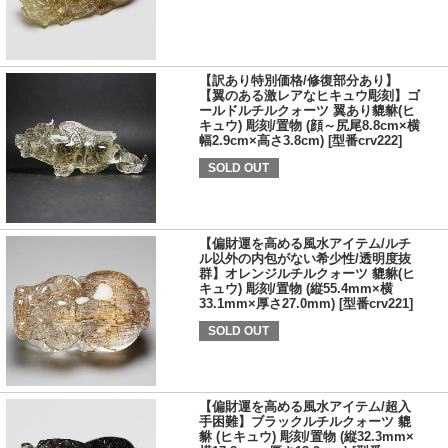
【訳あり特別価格/修復部分あり】
【翼のある激レアなヒキュウ彫刻】ゴ
ールドルチルクォーツ 翼あり貔貅(ヒ
キュウ) 彫刻/置物 (顔～尻尾8.8cm×横
幅2.9cm×高さ3.8cm) [型番crv222]
SOLD OUT
【偏財運を高める風水アイテム/ルチ
ル以外の内包がない希少性/透明度抜
群】オレンジルチルクォーツ 貔貅(ヒ
キュウ) 彫刻/置物 (縦55.4mm×横
33.1mm×厚さ27.0mm) [型番crv221]
SOLD OUT
【偏財運を高める風水アイテム/超入
手困難】ブラックルチルクォーツ 貔
貅 (ヒキュウ) 彫刻/置物 (縦32.3mm×