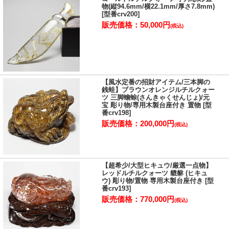
物(縦94.6mm/横22.1mm/厚さ7.8mm)
[型番crv200]
販売価格：50,000円
(税込)
【風水定番の招財アイテム/三本脚の
銭蛙】ブラウンオレンジルチルクォー
ツ 三脚蟾蜍(さんきゃくせんじょ)/元
宝 彫り物/専用木製台座付き 置物 [型
番crv198]
龍亀(ロングイ)
販売価格：200,000円
(税込)
龍亀(ロングイ)は貔貅(ヒキュウ)と同じように、良い事が起こる前兆
という意味を表す瑞獣(ずいじゅう)です。
頭が龍、体が亀という姿が特徴で、亀が龍に変化する過程をあらわ
【超希少/大型ヒキュウ/厳選一点物】
した神話上の動物です。
レッドルチルクォーツ 貔貅 (ヒキュ
ウ) 彫り物/置物 専用木製台座付き [型
中国では貔貅(ヒキュウ)に負けず劣らず「順利財源廣進」のお守り
番crv193]
として、龍亀(ロングイ)の彫り物を家庭や仕事場に置く文化が根付
販売価格：770,000円
(税込)
いています。
意味合いも縁起が良く、「順利財源廣進」は、物事の進行や発展が
順調であるという意味の「順利」と、財を招いて、寳に進むという