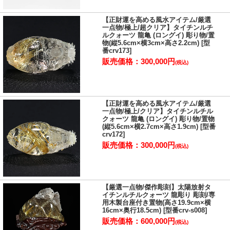
意味の「招財進寳(しょうざいしんぽう)」という熟語の組み合わせ
です。
【正財運を高める風水アイテム/厳選
つまりは、財が途切れることなくどんどん入ってくるという意味合
一点物/極上/超クリア】タイチンルチ
いですので、商売を営む人には欠かせない風水アイテムの一つで
ルクォーツ 龍亀 (ロングイ) 彫り物/置
物(縦5.6cm×横3cm×高さ2.2cm) [型
す。
番crv173]
置き方として、出入口や机、神仏と一緒に置くことが適していま
販売価格：300,000円
(税込)
す。
貔貅(ヒキュウ)は偏財運(宝くじや投資等で得る収入)を高めてくれる
と云われている動物になりますが、龍亀(ロングイ)は正財運(働いて
得る収入)を高めてくれると云われている動物です。
【正財運を高める風水アイテム/厳選
一点物/極上/クリア】タイチンルチル
生活のベースとなる収入の安定や底上げを考えている人は、金庫や
クォーツ 龍亀 (ロングイ) 彫り物/置物
財布、通帳の傍に置くことで、正財運をもたらしてくれると云われ
(縦5.6cm×横2.7cm×高さ1.9cm) [型番
ています。
crv172]
販売価格：300,000円
(税込)
【厳選一点物/傑作彫刻】太陽放射タ
イチンルチルクォーツ 龍彫り 彫刻/専
用木製台座付き置物(高さ19.9cm×横
16cm×奥行18.5cm) [型番crv-s008]
販売価格：600,000円
(税込)