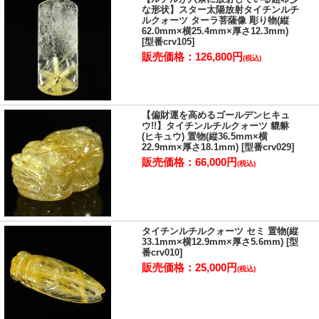
り)、瑠璃(るり)、瑪瑙(めのう)、珊瑚(さんご)、硨磲(しゃこ貝)」の
な形状】スター太陽放射タイチンルチ
七つの宝であると云われています。
ルクォーツ ターラ菩薩像 彫り物(縦
ただ、文様との関連性は不明とのこと。
62.0mm×横25.4mm×厚さ12.3mm)
[型番crv105]
円は和(輪)に繋がるもので、人と人との和の大切さを表現していま
販売価格：126,800円
す。
(税込)
円形が永遠に連鎖し繋がる柄は、円満、調和、ご縁などの願いが込
められた縁起の良い柄です。
また人のご縁や繋がりは、七宝と同等の価値がある事を示している
とも云われています。
【偏財運を高めるゴールデンヒキュ
ウ!!】タイチンルチルクォーツ 貔貅
(ヒキュウ) 置物(縦36.5mm×横
22.9mm×厚さ18.1mm) [型番crv029]
販売価格：66,000円
(税込)
タイチンルチルクォーツ セミ 置物(縦
33.1mm×横12.9mm×厚さ5.6mm) [型
番crv010]
販売価格：25,000円
(税込)