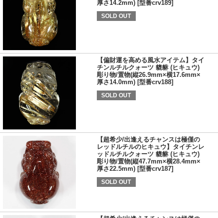
厚さ14.2mm) [型番crv189]
SOLD OUT
【偏財運を高める風水アイテム】タイ
チンルチルクォーツ 貔貅 (ヒキュウ)
彫り物/置物(縦26.9mm×横17.6mm×
厚さ14.0mm) [型番crv188]
SOLD OUT
【超希少/出逢えるチャンスは極僅の
レッドルチルのヒキュウ】タイチンレ
ッドルチルクォーツ 貔貅 (ヒキュウ)
彫り物/置物(縦47.7mm×横28.4mm×
厚さ22.5mm) [型番crv187]
SOLD OUT