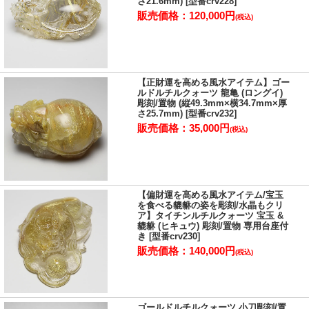
さ21.6mm) [型番crv228]
た。
販売価格：120,000円
(税込)
そういった伝説から、中国では吉祥獣とされ文化に深く根付き、多
くの人々が貔貅(ヒキュウ)を形どった製品を幸運のお守りとして持
つようになったようです。
「一回触ると運勢アップ(運程旺盛)、二回触ると財運アップ(財源滾
【正財運を高める風水アイテム】ゴー
滾)、三回触ると出世する(平歩青云)」と云われており、商売人を中
ルドルチルクォーツ 龍亀 (ロングイ)
心にとても大切に扱われています。
彫刻/置物 (縦49.3mm×横34.7mm×厚
さ25.7mm) [型番crv232]
貔貅(ヒキュウ)の置き方についての詳細はこちら>>
販売価格：35,000円
(税込)
金属製の貔貅(ヒキュウ)の置物におきましては、羽が付いている物
を雄、羽の付いていない物を雌として、ペアで販売している事があ
ります。
しかし、ルチルクォーツの貔貅(ヒキュウ)の彫り物におきまして
は、これまで羽のついている貔貅(ヒキュウ)を確認出来ておりませ
【偏財運を高める風水アイテム/宝玉
を食べる貔貅の姿を彫刻/水晶もクリ
ん。
ア】タイチンルチルクォーツ 宝玉 &
金属製と天然石とでは貔貅(ヒキュウ)の概念に違いがございますの
貔貅 (ヒキュウ) 彫刻/置物 専用台座付
で、ペアで揃えてお持ちになる場合、お好きな物をお選びいただく
き [型番crv230]
ことをお勧めいたします。
販売価格：140,000円
(税込)
ゴールドルチルクォーツ 小刀彫刻/置