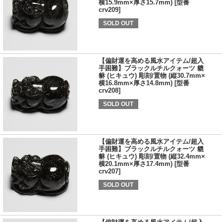
横15.9mm×厚さ15.7mm) [型番
crv209]
SOLD OUT
【偏財運を高める風水アイテム/超入
手困難】ブラックルチルクォーツ 貔
貅 (ヒキュウ) 彫刻/置物 (縦30.7mm×
横16.8mm×厚さ14.8mm) [型番
crv208]
SOLD OUT
【偏財運を高める風水アイテム/超入
手困難】ブラックルチルクォーツ 貔
貅 (ヒキュウ) 彫刻/置物 (縦32.4mm×
横20.1mm×厚さ17.4mm) [型番
crv207]
SOLD OUT