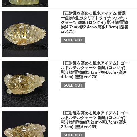
【正財運を高める風水アイテム/厳選
一点物/極上/クリア】タイチンルチル
クォーツ 龍亀 (ロングイ) 彫り物/置物
(縦4.7cm×横2.4cm×高さ1.9cm) [型番
crv171]
SOLD OUT
【正財運を高める風水アイテム】ゴー
ルドルチルクォーツ 龍亀 (ロングイ)
彫り物/置物(縦9.1cm×横4.6cm×高さ
4.1cm) [型番crv170]
SOLD OUT
【正財運を高める風水アイテム】ゴー
ルドルチルクォーツ 龍亀 (ロングイ)
彫り物/置物(縦7.2cm×横3.7cm×高さ
2.3cm) [型番crv169]
SOLD OUT