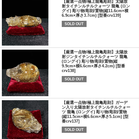
【厳選一点物/極上龍亀彫刻】太陽放
射タイチンルチルクォーツ 龍亀 (ロン
グイ) 彫り物/彫刻/置物(縦11.6cm×横
6.9cm×厚さ3.7cm) [型番crv139]
SOLD OUT
【厳選一点物/極上龍亀彫刻】太陽放
射ジンタイチンルチルクォーツ 龍亀
(ロングイ) 彫り物/彫刻/置物(縦
9.9cm×横6.6cm×厚さ4.2cm) [型番
crv138]
SOLD OUT
【厳選一点物/極上龍亀彫刻】ガーデ
ン入り太陽放射タイチンルチルクォー
ツ 龍亀 (ロングイ) 彫り物/彫刻/置物
(縦11.5cm×横6.6cm×厚さ5.1cm) [型
番crv137]
SOLD OUT