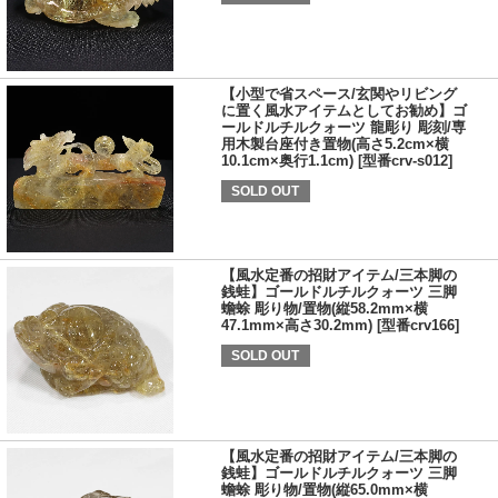
【小型で省スペース/玄関やリビング
に置く風水アイテムとしてお勧め】ゴ
ールドルチルクォーツ 龍彫り 彫刻/専
用木製台座付き置物(高さ5.2cm×横
10.1cm×奥行1.1cm) [型番crv-s012]
SOLD OUT
【風水定番の招財アイテム/三本脚の
銭蛙】ゴールドルチルクォーツ 三脚
蟾蜍 彫り物/置物(縦58.2mm×横
47.1mm×高さ30.2mm) [型番crv166]
SOLD OUT
【風水定番の招財アイテム/三本脚の
銭蛙】ゴールドルチルクォーツ 三脚
蟾蜍 彫り物/置物(縦65.0mm×横