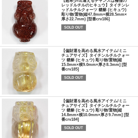
【超希少/出逢えるチャンスは極僅の
レッドルチルのヒキュウ】タイチンレ
ッドルチルクォーツ 貔貅 (ヒキュウ)
彫り物/置物(縦47.8mm×横28.5mm×
厚さ22.7mm) [型番crv186]
SOLD OUT
【偏財運を高める風水アイテム/ミニ
チュアサイズ】タイチンルチルクォー
ツ 貔貅 (ヒキュウ) 彫り物/置物[縦
15.0mm×横9.0mm×厚さ8.3mm] [型
番crv185]
SOLD OUT
【偏財運を高める風水アイテム/ミニ
チュアサイズ】タイチンルチルクォー
ツ 貔貅 (ヒキュウ) 彫り物/置物[縦
14.8mm×横10.0mm×厚さ9.7mm] [型
番crv184]
SOLD OUT