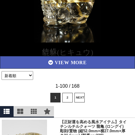
貔貅(ヒキュウ)
良い事が起こる前兆という意味を表す瑞獣(ずいじゅう)と呼ばれる
動物の一匹が、貔貅(ヒキュウ)になります。
中国では竜、鳳凰、麒麟、霊亀の四大聖獣に並ぶほど人気のある瑞
獣で、中国南京市のシンボルマークにもなっています。
1-100 / 168
※瑞獣は中国の架空の動物です。
1
2
NEXT
中国神話の中で貔貅(ヒキュウ)は龍王の９番目の子供で、金･銀･珠
宝を主食とする神獣と言い伝えられています。
いつも食べ過ぎてお腹を壊し、所かまわず排泄をしていた為、玉皇
大帝(宋以後の道教の最高神)に罰を与えられ肛門を閉じられてしま
【正財運を高める風水アイテム】タイ
ったという話があります。
チンルチルクォーツ 龍亀 (ロングイ)
それ故貔貅(ヒキュウ)は、金･銀･珠宝を食べても排泄することがで
彫刻/置物 (縦52.0mm×横27.0mm×厚
きなくなり、蓄財・招財を象徴する神獣としての起源になりまし