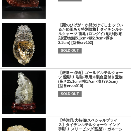
【顔のひげが１か所欠けてしまってい
るため訳あり特別価格】タイチンルチ
ルクォーツ 龍亀 (ロングイ) 彫り物/彫
刻/置物(縦5.1cm×横2.9cm×厚さ
2.3cm) [型番crv152]
SOLD OUT
【厳選一点物】ゴールドルチルクォー
ツ 龍彫り 彫刻/専用木製台座付き置物
(高さ25.1cm×横17cm×奥行9.5cm)
[型番crv-s010]
SOLD OUT
【特注品/大特価/スペシャルプライ
ス】タイチンルチルクォーツ インド
手彫り スリーピング(涅槃)・ガネーシ