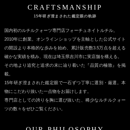
CRAFTSMANSHIP
15年研ぎ澄まされた鑑定眼の軌跡
国内初のルチルクォーツ専門店フォーチュネイトルチル。
2010年に創業。オンラインショップを主軸とした公式サイト
の開設より本格的な歩みを始め、累計販売数3.5万点を超える
確かな実績を積み、現在は埼玉県吉川市に実店舗を構える。
その地より追究と追求の末に辿り着いた『品質の極致』を掲
載。
15年研ぎ澄まされた鑑定眼で一石ずつ丁寧に選別・厳選。本
物にこだわり抜いた一点物をお届けします。
専門店としての誇りを胸に選び抜いた、稀少なルチルクォー
ツの数々をぜひご覧ください。
OUR PHILOSOPHY