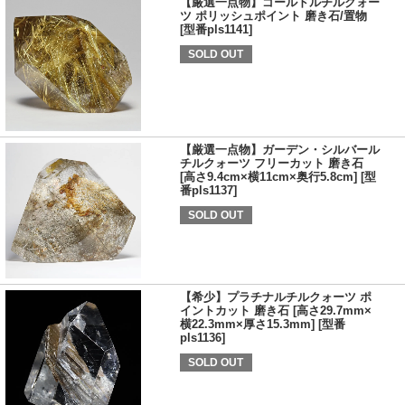
【厳選一点物】ゴールドルチルクォー
ツ ポリッシュポイント 磨き石/置物
[型番pls1141]
SOLD OUT
【厳選一点物】ガーデン・シルバール
チルクォーツ フリーカット 磨き石
[高さ9.4cm×横11cm×奥行5.8cm] [型
番pls1137]
SOLD OUT
【希少】プラチナルチルクォーツ ポ
イントカット 磨き石 [高さ29.7mm×
横22.3mm×厚さ15.3mm] [型番
pls1136]
SOLD OUT