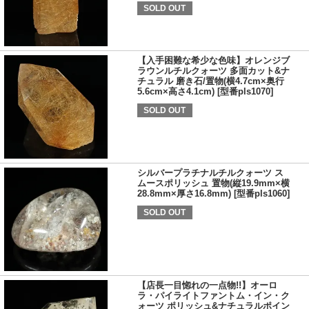
SOLD OUT
【入手困難な希少な色味】オレンジブ
ラウンルチルクォーツ 多面カット&ナ
チュラル 磨き石/置物(横4.7cm×奥行
5.6cm×高さ4.1cm) [型番pls1070]
SOLD OUT
シルバープラチナルチルクォーツ ス
ムースポリッシュ 置物(縦19.9mm×横
28.8mm×厚さ16.8mm) [型番pls1060]
SOLD OUT
【店長一目惚れの一点物!!】オーロ
ラ・パイライトファントム・イン・ク
ォーツ ポリッシュ&ナチュラルポイン