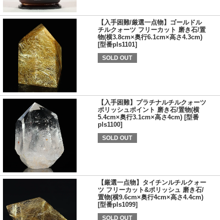
【入手困難/厳選一点物】ゴールドル
チルクォーツ フリーカット 磨き石/置
物(横3.8cm×奥行6.1cm×高さ4.3cm)
[型番pls1101]
SOLD OUT
【入手困難】プラチナルチルクォーツ
ポリッシュポイント 磨き石/置物(横
5.4cm×奥行3.1cm×高さ4cm) [型番
pls1100]
SOLD OUT
【厳選一点物】タイチンルチルクォー
ツ フリーカット&ポリッシュ 磨き石/
置物(横9.6cm×奥行4cm×高さ4.4cm)
[型番pls1099]
SOLD OUT