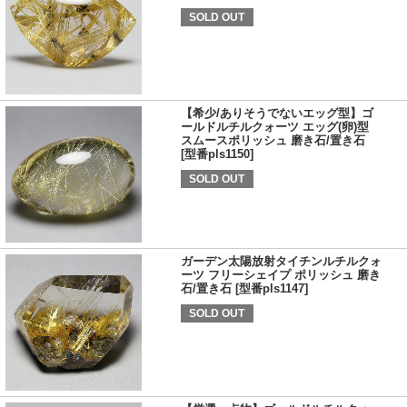
SOLD OUT
【希少/ありそうでないエッグ型】ゴ
ールドルチルクォーツ エッグ(卵)型
スムースポリッシュ 磨き石/置き石
[型番pls1150]
SOLD OUT
ガーデン太陽放射タイチンルチルクォ
ーツ フリーシェイプ ポリッシュ 磨き
石/置き石 [型番pls1147]
SOLD OUT