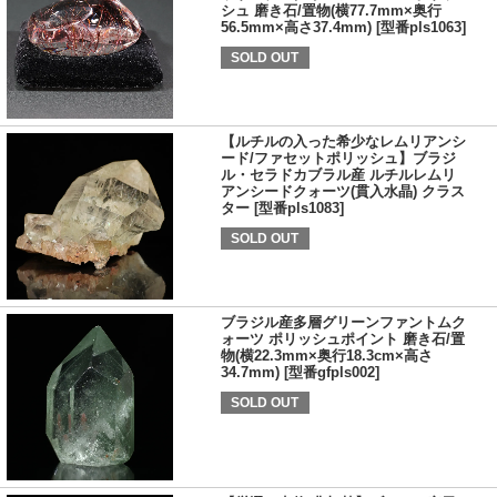
シュ 磨き石/置物(横77.7mm×奥行
56.5mm×高さ37.4mm) [型番pls1063]
SOLD OUT
【ルチルの入った希少なレムリアンシ
ード/ファセットポリッシュ】ブラジ
ル・セラドカブラル産 ルチルレムリ
アンシードクォーツ(貫入水晶) クラス
ター [型番pls1083]
SOLD OUT
ブラジル産多層グリーンファントムク
ォーツ ポリッシュポイント 磨き石/置
物(横22.3mm×奥行18.3cm×高さ
34.7mm) [型番gfpls002]
SOLD OUT