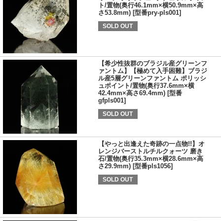
ト/置物(奥行46.1mm×横50.9mm×高
さ53.8mm) [型番pry-pls001]
SOLD OUT
【希少性抜群のブラジル産グリーンフ
ァントム】【極めて入手困難】ブラジ
ル産5層グリーンファントム ポリッシ
ュポイント/置物(奥行37.6mm×横
42.4mm×高さ69.4mm) [型番
gfpls001]
SOLD OUT
【やっと出逢えた奇跡の一点物!!】オ
レンジバーストルチルクォーツ 磨き
石/置物(奥行35.3mm×横28.6mm×高
さ29.9mm) [型番pls1056]
SOLD OUT