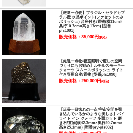
【厳選一点物】ブラジル・セラドカブ
ラル産 水晶ポイント(ファセットのみ
ポリッシュ) 台座付き/置物(横11cm×
奥行10.3cm×高さ13cm) [型番
pls1091]
販売価格：35,000円
(税込)
【厳選一点物/寝室照明で癒しの空間
づくりにもお勧め】ルチルスモーキー
クォーツ スムースポリッシュ ライト
付き専用台座/置物 [型番pls1090]
販売価格：250,000円
(税込)
【店長一目惚れの一点/宇宙空間を覗
き込んでいるかのような美しさ】パイ
ライト イン クォーツ 多面カット 磨
き石/置物(横42.3mm×奥行20.7mm×
高さ25.1mm) [型番pry-pls002]