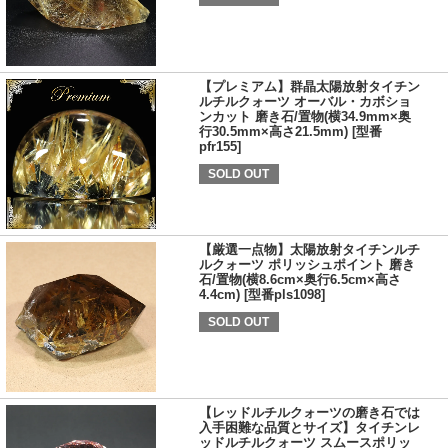
【プレミアム】群晶太陽放射タイチン
ルチルクォーツ オーバル・カボショ
ンカット 磨き石/置物(横34.9mm×奥
行30.5mm×高さ21.5mm) [型番
pfr155]
SOLD OUT
【厳選一点物】太陽放射タイチンルチ
ルクォーツ ポリッシュポイント 磨き
石/置物(横8.6cm×奥行6.5cm×高さ
4.4cm) [型番pls1098]
SOLD OUT
【レッドルチルクォーツの磨き石では
入手困難な品質とサイズ】タイチンレ
ッドルチルクォーツ スムースポリッ