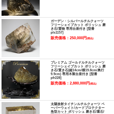
ガーデン・シルバールチルクォーツ
フリーシェイプカット ポリッシュ 磨
き石/置物 専用台座付き [型番
pls1157]
販売価格：250,000円
(税込)
プレミアム ゴールドルチルクォーツ
フリーシェイプカット ポリッシュ 磨
き石/置き石(縦14cm/横19.8cm/奥行
9.9cm) 専用木製台座付き [型番
pfr228]
販売価格：2,880,000円
(税込)
太陽放射タイチンルチルクォーツ ペ
ーパーウェイト/カードプロテクター
角型カット ポリッシュ 磨き石/重石/