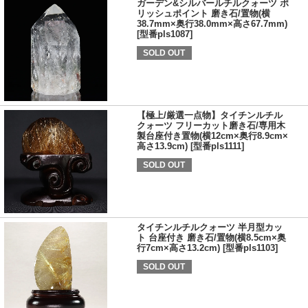
ガーデン&シルバールチルクォーツ ポ
リッシュポイント 磨き石/置物(横
38.7mm×奥行38.0mm×高さ67.7mm)
[型番pls1087]
SOLD OUT
【極上/厳選一点物】タイチンルチル
クォーツ フリーカット磨き石/専用木
製台座付き置物(横12cm×奥行8.9cm×
高さ13.9cm) [型番pls1111]
SOLD OUT
タイチンルチルクォーツ 半月型カッ
ト 台座付き 磨き石/置物(横8.5cm×奥
行7cm×高さ13.2cm) [型番pls1103]
SOLD OUT