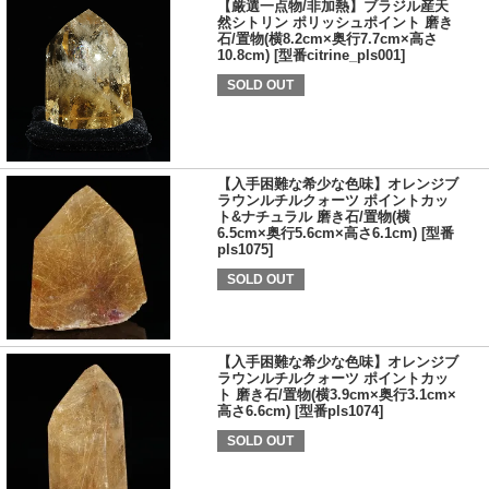
【厳選一点物/非加熱】ブラジル産天
然シトリン ポリッシュポイント 磨き
石/置物(横8.2cm×奥行7.7cm×高さ
10.8cm) [型番citrine_pls001]
SOLD OUT
【入手困難な希少な色味】オレンジブ
ラウンルチルクォーツ ポイントカッ
ト&ナチュラル 磨き石/置物(横
6.5cm×奥行5.6cm×高さ6.1cm) [型番
pls1075]
SOLD OUT
【入手困難な希少な色味】オレンジブ
ラウンルチルクォーツ ポイントカッ
ト 磨き石/置物(横3.9cm×奥行3.1cm×
高さ6.6cm) [型番pls1074]
SOLD OUT