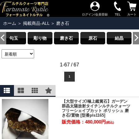
ログイン/会員登録
TEL
カート
ホーム
＞
掲載商品-ALL
＞
磨き石
勾玉
彫り物
磨き石
原石
結晶
1-67 / 67
1
【大型サイズ/極上鑑賞石】ガーデン
群晶太陽放射タイチンルチルクォーツ
フリーシェイプカット ポリッシュ 磨
き石/置物 [型番pls1165]
販売価格：480,000円
(税込)