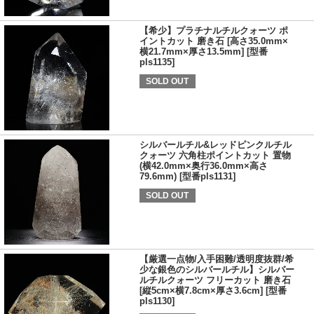
【希少】プラチナルチルクォーツ ポ
イントカット 磨き石 [高さ35.0mm×
横21.7mm×厚さ13.5mm] [型番
pls1135]
SOLD OUT
シルバールチル&レッドピンクルチル
クォーツ 六角柱ポイントカット 置物
(横42.0mm×奥行36.0mm×高さ
79.6mm) [型番pls1131]
SOLD OUT
【厳選一点物/入手困難/透明度抜群/希
少な銀色のシルバールチル】シルバー
ルチルクォーツ フリーカット 磨き石
[縦5cm×横7.8cm×厚さ3.6cm] [型番
pls1130]